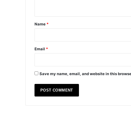
n
t
*
Name
*
Email
*
Save my name, email, and website in this browse