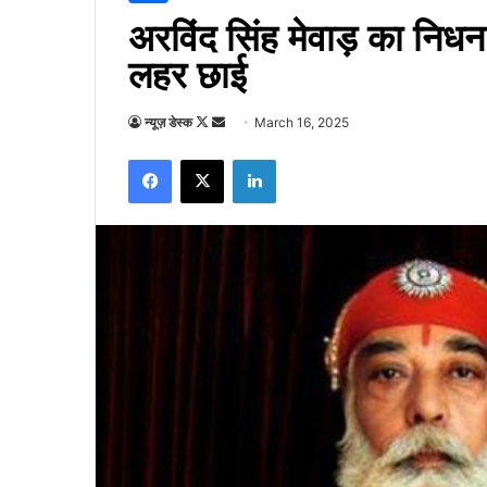
अरविंद सिंह मेवाड़ का निध
लहर छाई
Follow
Send
न्यूज़ डेस्क
March 16, 2025
on
an
Facebook
X
LinkedIn
X
email