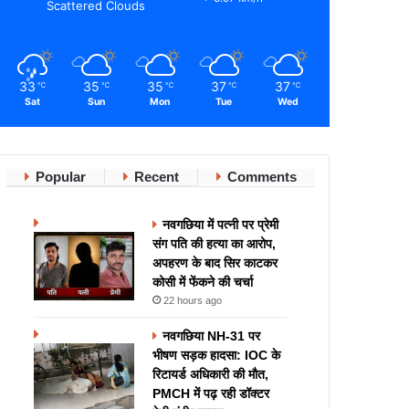
Scattered Clouds
33
35
35
37
37
℃
℃
℃
℃
℃
Sat
Sun
Mon
Tue
Wed
Popular
Recent
Comments
नवगछिया में पत्नी पर प्रेमी
संग पति की हत्या का आरोप,
अपहरण के बाद सिर काटकर
कोसी में फेंकने की चर्चा
22 hours ago
नवगछिया NH-31 पर
भीषण सड़क हादसा: IOC के
रिटायर्ड अधिकारी की मौत,
PMCH में पढ़ रही डॉक्टर