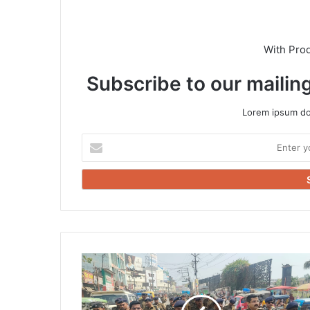
With Pro
Subscribe to our mailing
Lorem ipsum dol
Enter
your
Email
address
भागलपुर
में
शांति
का