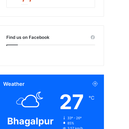
Facebook
X
Find us on Facebook
Weather
27
℃
Bhagalpur
33º - 26º
85%
3.57 km/h