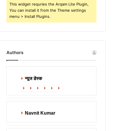
This widget requries the Arqam Lite Plugin,
You can install it from the Theme settings
menu > Install Plugins.
Authors
न्यूज डेस्क
Website
Facebook
X
LinkedIn
YouTube
Instagram
Navnit Kumar