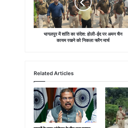
संदेश:
होली-
ईद
पर
अमन
चैन
भागलपुर में शांति का संदेश: होली-ईद पर अमन चैन
कायम
कायम रखने को निकला फ्लैग मार्च
रखने
को
निकला
फ्लैग
मार्च
Related Articles