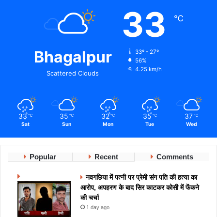
33
℃
Bhagalpur
33º - 27º
56%
4.25 km/h
Scattered Clouds
33
35
32
35
37
℃
℃
℃
℃
℃
Sat
Sun
Mon
Tue
Wed
Popular
Recent
Comments
नवगछिया में पत्नी पर प्रेमी संग पति की हत्या का
आरोप, अपहरण के बाद सिर काटकर कोसी में फेंकने
की चर्चा
1 day ago