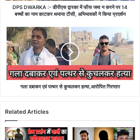
करने
DPS DWARKA :- डीपीएस द्वारका में फीस जमा न करने पर 14
पर
बच्चों का नाम काटकर थमाया टीसी, अभिभावकों ने किया प्रदर्शन
14
बच्चों
गला
का
दबाकर
नाम
एवं
काटकर
पत्थर
थमाया
से
टीसी,
कुचलकर
अभिभावकों
हत्या,आरोपित
ने
गिरप्तार
किया
प्रदर्शन
गला दबाकर एवं पत्थर से कुचलकर हत्या,आरोपित गिरप्तार
Related Articles