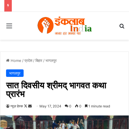
Menu
Se
Home
/
प्रदेश
/
बिहार
/
भागलपुर
भागलपुर
सात दिवसीय श्रीमद् भागवत कथा
प्रारंभ
Follow
Send
न्यूज़ डेस्क
May 17, 2024
0
0
1 minute read
on
an
X
email