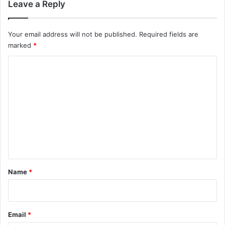
Leave a Reply
Your email address will not be published.
Required fields are
marked
*
C
o
m
m
e
n
t
*
Name
*
Email
*