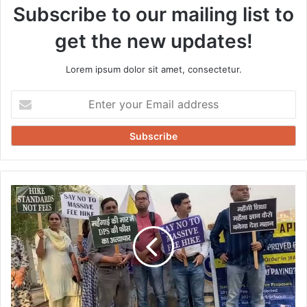
Subscribe to our mailing list to
get the new updates!
Lorem ipsum dolor sit amet, consectetur.
Enter
your
Email
address
DPS
DWARKA
:-
डीपीएस
द्वारका
में
फीस
जमा
न