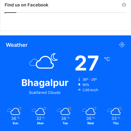
Find us on Facebook
Weather
27
℃
Bhagalpur
36º - 26º
90%
2.66 km/h
Scattered Clouds
36
32
36
36
33
℃
℃
℃
℃
℃
Sun
Mon
Tue
Wed
Thu