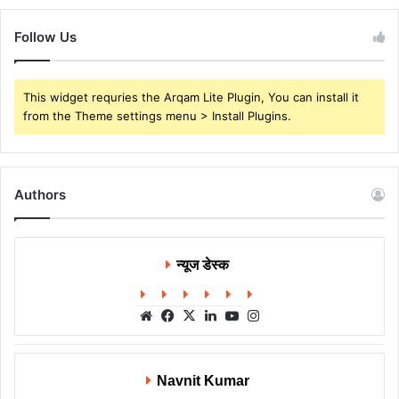
Follow Us
This widget requries the Arqam Lite Plugin, You can install it
from the Theme settings menu > Install Plugins.
Authors
न्यूज डेस्क
Website
Facebook
X
LinkedIn
YouTube
Instagram
Navnit Kumar