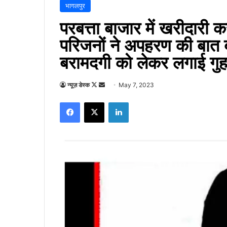
भागलपुर
परबत्ता बाजार में खरीदारी 
परिजनों ने अपहरण की बात 
बरामदगी को लेकर लगाई गु
Follow
Send
न्यूज़ डेस्क
May 7, 2023
on
an
Facebook
X
LinkedIn
X
email