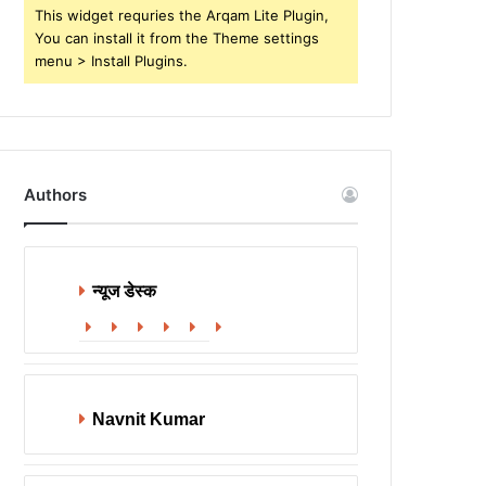
This widget requries the Arqam Lite Plugin,
You can install it from the Theme settings
menu > Install Plugins.
Authors
न्यूज डेस्क
Website
Facebook
X
LinkedIn
YouTube
Instagram
Navnit Kumar