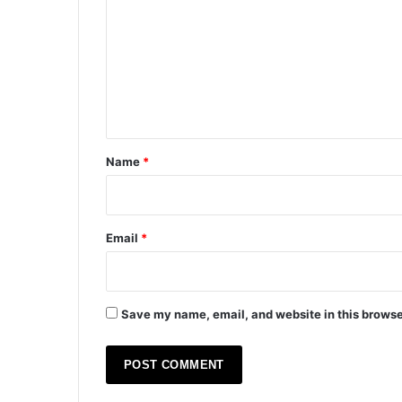
m
m
e
n
t
*
Name
*
Email
*
Save my name, email, and website in this browse