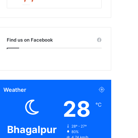
Facebook
X
Find us on Facebook
Weather
28
℃
Bhagalpur
28º - 27º
80%
4.74 km/h