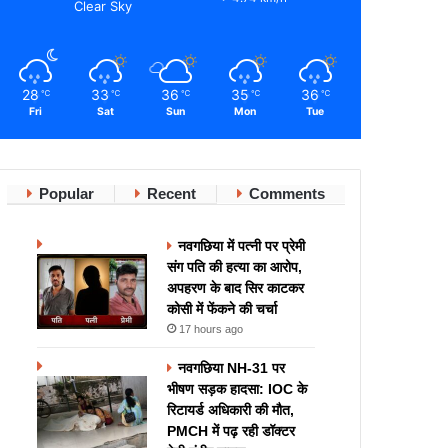
Clear Sky
28
33
36
35
36
℃
℃
℃
℃
℃
Fri
Sat
Sun
Mon
Tue
Popular
Recent
Comments
नवगछिया में पत्नी पर प्रेमी
संग पति की हत्या का आरोप,
अपहरण के बाद सिर काटकर
कोसी में फेंकने की चर्चा
17 hours ago
नवगछिया NH-31 पर
भीषण सड़क हादसा: IOC के
रिटायर्ड अधिकारी की मौत,
PMCH में पढ़ रही डॉक्टर