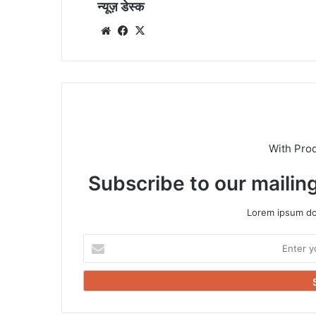
न्यूज़ डेस्क
Website
Facebook
X
With Pro
Subscribe to our mailing
Lorem ipsum dol
Enter
your
Email
address