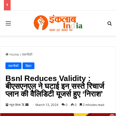
Menu
Se
Home
/
तकनीकी
तकनीकी
बिहार
Bsnl Reduces Validity :
बीएसएनएल ने घटाई इन सस्ते रिचार्ज
प्लान की वैलिडिटी यूजर्स हुए ‘निराश’
Follow
Send
न्यूज़ डेस्क
March 13, 2024
0
0
2 minutes read
on
an