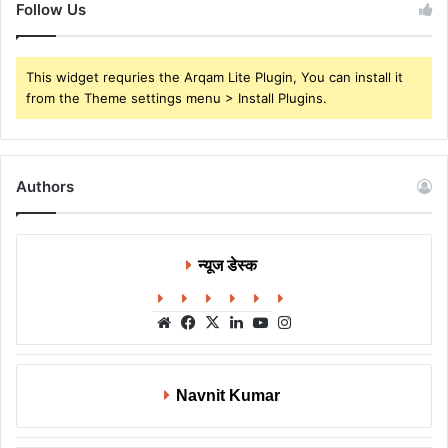
Follow Us
This widget requries the Arqam Lite Plugin, You can install it
from the Theme settings menu > Install Plugins.
Authors
न्यूज डेस्क
Website
Facebook
X
LinkedIn
YouTube
Instagram
Navnit Kumar