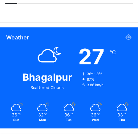
Weather
27
℃
Bhagalpur
36º - 26º
87%
3.86 km/h
Scattered Clouds
36
32
36
36
33
℃
℃
℃
℃
℃
Sun
Mon
Tue
Wed
Thu