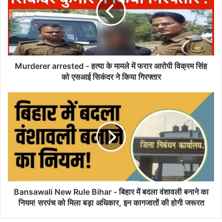
हत्या
के
मामले
में
फरार
आरोपी
विक्रम
Murderer arrested - हत्या के मामले में फरार आरोपी विक्रम सिंह
सिंह
को एसआई सिकंदर ने किया गिरफ्तार
को
एसआई
Bansawali
सिकंदर
New
ने
Rule
किया
Bihar
गिरफ्तार
-
बिहार
में
बदला
वंशावली
बनाने
Bansawali New Rule Bihar - बिहार में बदला वंशावली बनाने का
का
नियम! सरपंच को मिला बड़ा अधिकार, इन कागजातों की होगी जरूरत
नियम!
सरपंच