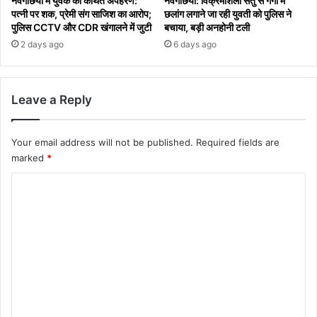
नवगछिया में युवक का कथित अपहरण:
नवगछिया: विक्रमशिला सेतु से गंगा में
पत्नी पर शक, प्रेमी संग साजिश का आरोप;
छलांग लगाने जा रही युवती को पुलिस ने
पुलिस CCTV और CDR खंगालने में जुटी
बचाया, बड़ी अनहोनी टली
2 days ago
6 days ago
Leave a Reply
Your email address will not be published.
Required fields are
marked
*
C
o
m
m
e
n
t