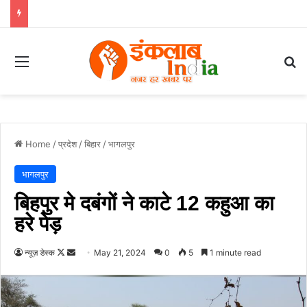
Menu
Se
Home
/
प्रदेश
/
बिहार
/
भागलपुर
भागलपुर
बिहपुर मे दबंगों ने काटे 12 कहुआ का
हरे पेड़
Follow
Send
न्यूज़ डेस्क
May 21, 2024
0
5
1 minute read
on
an
X
email