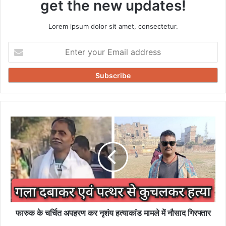
get the new updates!
Lorem ipsum dolor sit amet, consectetur.
Enter
your
Email
address
फारुक
के
चर्चित
अपहरण
कर
नृशंय
हत्याकांड
मामले
में
नौसाद
फारुक के चर्चित अपहरण कर नृशंय हत्याकांड मामले में नौसाद गिरफ्तार
गिरफ्तार