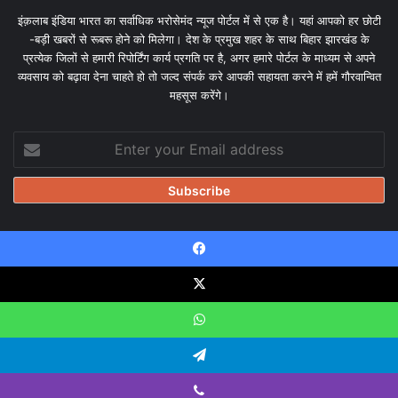
इंक़लाब इंडिया भारत का सर्वाधिक भरोसेमंद न्यूज पोर्टल में से एक है। यहां आपको हर छोटी
-बड़ी खबरों से रूबरू होने को मिलेगा। देश के प्रमुख शहर के साथ बिहार झारखंड के
प्रत्येक जिलों से हमारी रिपोर्टिंग कार्य प्रगति पर है, अगर हमारे पोर्टल के माध्यम से अपने
व्यवसाय को बढ़ावा देना चाहते हो तो जल्द संपर्क करे आपकी सहायता करने में हमें गौरवान्वित
महसूस करेंगे।
Enter
your
Email
address
Facebook
© Copyright 2026, All Rights Reserved |
Design & Developed
by Tanmayisoft
X
Home
About
Our team
Blog
Privacy Policy
Disclaimer
WhatsApp
Contact Us
Telegram