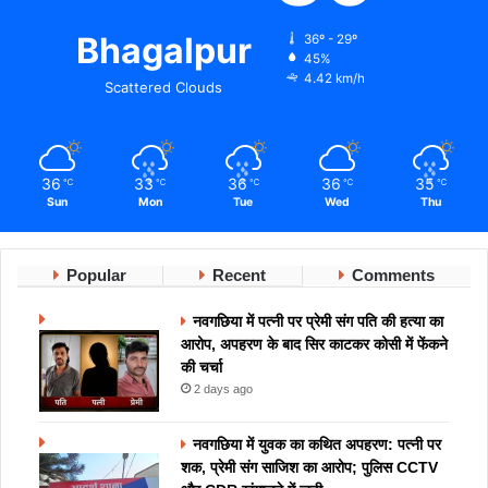
Bhagalpur
36º - 29º
45%
4.42 km/h
Scattered Clouds
36
33
36
36
35
℃
℃
℃
℃
℃
Sun
Mon
Tue
Wed
Thu
Popular
Recent
Comments
नवगछिया में पत्नी पर प्रेमी संग पति की हत्या का
आरोप, अपहरण के बाद सिर काटकर कोसी में फेंकने
की चर्चा
2 days ago
नवगछिया में युवक का कथित अपहरण: पत्नी पर
शक, प्रेमी संग साजिश का आरोप; पुलिस CCTV