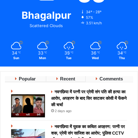
Bhagalpur
34º - 28º
57%
3.51 km/h
Scattered Clouds
34
33
35
36
34
℃
℃
℃
℃
℃
Sun
Mon
Tue
Wed
Thu
Popular
Recent
Comments
नवगछिया में पत्नी पर प्रेमी संग पति की हत्या का
आरोप, अपहरण के बाद सिर काटकर कोसी में फेंकने
की चर्चा
2 days ago
नवगछिया में युवक का कथित अपहरण: पत्नी पर
शक, प्रेमी संग साजिश का आरोप; पुलिस CCTV