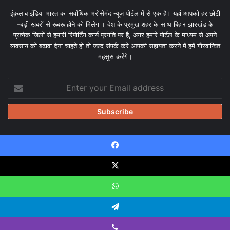
इंक़लाब इंडिया भारत का सर्वाधिक भरोसेमंद न्यूज पोर्टल में से एक है। यहां आपको हर छोटी
-बड़ी खबरों से रूबरू होने को मिलेगा। देश के प्रमुख शहर के साथ बिहार झारखंड के
प्रत्येक जिलों से हमारी रिपोर्टिंग कार्य प्रगति पर है, अगर हमारे पोर्टल के माध्यम से अपने
व्यवसाय को बढ़ावा देना चाहते हो तो जल्द संपर्क करे आपकी सहायता करने में हमें गौरवान्वित
महसूस करेंगे।
Enter
your
Email
address
Facebook
© Copyright 2026, All Rights Reserved |
Design & Developed
by Tanmayisoft
X
Home
About
Our team
Blog
Privacy Policy
Disclaimer
WhatsApp
Contact Us
Telegram