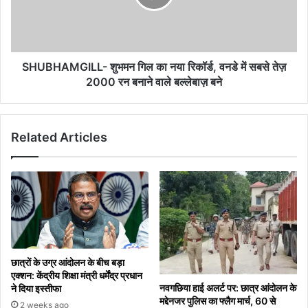
रिकॉर्ड,
वनडे
में
सबसे
तेज़
SHUBHAMGILL- शुभमन गिल का नया रिकॉर्ड, वनडे में सबसे तेज़
2000
2000 रन बनाने वाले बल्लेबाज़ बने
रन
बनाने
वाले
Related Articles
बल्लेबाज़
बने
छात्रों के उग्र आंदोलन के बीच बड़ा
एक्शन: केंद्रीय शिक्षा मंत्री धर्मेंद्र प्रधान
नवगछिया हाई अलर्ट पर: छात्र आंदोलन के
ने दिया इस्तीफा
मद्देनजर पुलिस का फ्लैग मार्च, 60 से
2 weeks ago