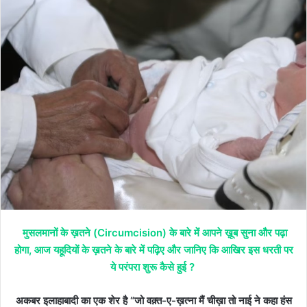
मुसलमानों के ख़तने (Circumcision) के बारे में आपने ख़ूब सुना और पढ़ा
होगा, आज यहूदियों के ख़तने के बारे में पढ़िए और जानिए कि आखिर इस धरती पर
ये परंपरा शुरू कैसे हुई ?
अकबर इलाहाबादी का एक शेर है “जो वक़्त-ए-ख़त्ना मैं चीख़ा तो नाई ने कहा हंस