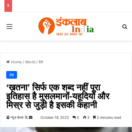
Menu
Se
Home
/
World
/
देश
देश
‘ख़तना’ सिर्फ एक शब्द नहीं पूरा
इतिहास है मुसलमानों-यहूदियों और
मिस्र से जुड़ी है इसकी कहानी
Follow
Send
न्यूज़ डेस्क
October 18, 2023
0
3
3 minutes read
on
an
X
email