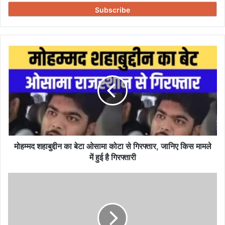
Email
address
मोहम्मद
शहाबुद्दीन
का
बेटा
ओसामा
कोटा
से
गिरफ्तार,
जानिए
किस
मोहम्मद शहाबुद्दीन का बेटा ओसामा कोटा से गिरफ्तार, जानिए किस मामले
मामले
में हुई है गिरफ्तारी
में
हुई
SHUBHAMGILL-
है
शुभमन
गिरफ्तारी
गिल
का
नया