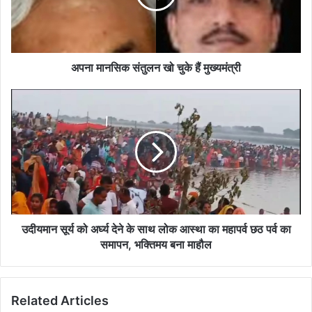
हैं
मुख्यमंत्री
अपना मानसिक संतुलन खो चुके हैं मुख्यमंत्री
उदीयमान
सूर्य
को
अर्घ्य
देने
के
साथ
लोक
आस्था
का
उदीयमान सूर्य को अर्घ्य देने के साथ लोक आस्था का महापर्व छठ पर्व का
महापर्व
समापन, भक्तिमय बना माहौल
छठ
पर्व
का
Related Articles
समापन,