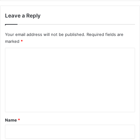
Leave a Reply
Your email address will not be published.
Required fields are
marked
*
C
o
m
m
e
n
t
*
Name
*