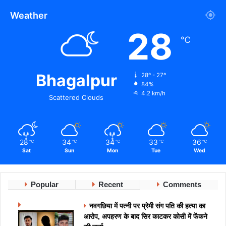
Weather
28
℃
Bhagalpur
28º - 27º
84%
4.2 km/h
Scattered Clouds
28
34
34
33
36
℃
℃
℃
℃
℃
Sat
Sun
Mon
Tue
Wed
Popular
Recent
Comments
नवगछिया में पत्नी पर प्रेमी संग पति की हत्या का
आरोप, अपहरण के बाद सिर काटकर कोसी में फेंकने