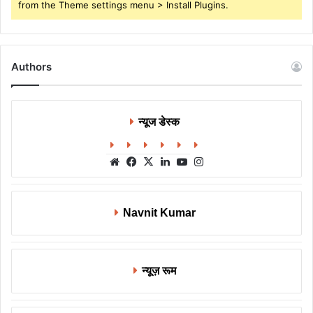
from the Theme settings menu > Install Plugins.
Authors
न्यूज डेस्क
Website
Facebook
X
LinkedIn
YouTube
Instagram
Navnit Kumar
न्यूज़ रूम