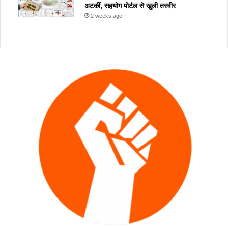
अटकीं, सहयोग पोर्टल से खुली तस्वीर
2 weeks ago