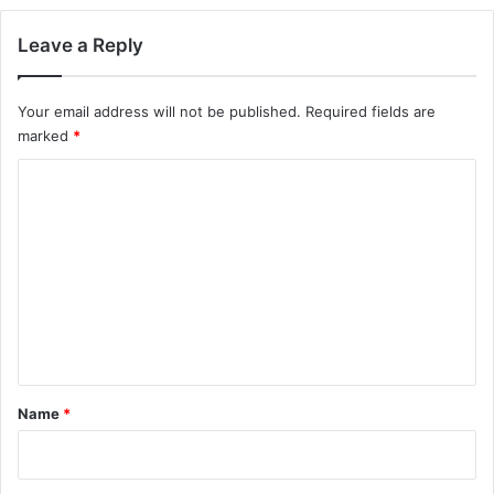
Leave a Reply
Your email address will not be published.
Required fields are
marked
*
C
o
m
m
e
n
t
*
Name
*