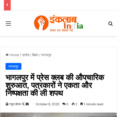
Menu
Se
Home
/
प्रदेश
/
बिहार
/
भागलपुर
भागलपुर
भागलपुर में प्रेस क्लब की औपचारिक
शुरुआत, पत्रकारों ने एकता और
निष्पक्षता की ली शपथ
Follow
Send
न्यूज़ डेस्क
October 6, 2025
0
2
1 minute read
on
an
X
email