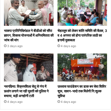
करियर,
टीम
इंडिया
में
वापसी
मुश्किल!
भाकपा प्रतिनिधिमंडल ने बीडीओ को सौंपा
चेहल्लुम को लेकर शांति समिति की बैठक, 3
ज्ञापन, विकास योजनाओं में अनियमितता की
व 4 अगस्त को होगा पारंपरिक लाठी का
जांच की मांग
इनामी मुकाबला
3 days ago
4 days ago
नवगछिया: विक्रमशिला सेतु से गंगा में
उल्लास फाउंडेशन का डाक बम सेवा शिविर
छलांग लगाने जा रही युवती को पुलिस ने
शुरू, सावन-भादो तक मिलेगी नि:शुल्क
बचाया, बड़ी अनहोनी टली
सुविधा
4 days ago
4 days ago