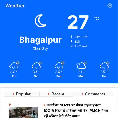
Weather
27
℃
Bhagalpur
34º - 26º
88%
2.42 km/h
Clear Sky
34
33
34
31
35
℃
℃
℃
℃
℃
Fri
Sat
Sun
Mon
Tue
Popular
Recent
Comments
नवगछिया NH-31 पर भीषण सड़क हादसा:
IOC के रिटायर्ड अधिकारी की मौत, PMCH में पढ़
रही डॉक्टर बेटी गंभीर घायल