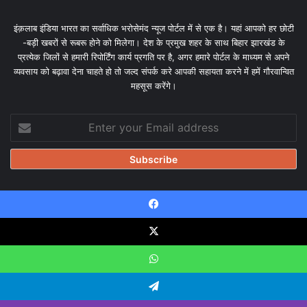
इंक़लाब इंडिया भारत का सर्वाधिक भरोसेमंद न्यूज पोर्टल में से एक है। यहां आपको हर छोटी
-बड़ी खबरों से रूबरू होने को मिलेगा। देश के प्रमुख शहर के साथ बिहार झारखंड के
प्रत्येक जिलों से हमारी रिपोर्टिंग कार्य प्रगति पर है, अगर हमारे पोर्टल के माध्यम से अपने
व्यवसाय को बढ़ावा देना चाहते हो तो जल्द संपर्क करे आपकी सहायता करने में हमें गौरवान्वित
महसूस करेंगे।
Enter
your
Email
address
Facebook
© Copyright 2026, All Rights Reserved |
Design & Developed
by Tanmayisoft
X
Home
About
Our team
Blog
Privacy Policy
Disclaimer
WhatsApp
Contact Us
Telegram