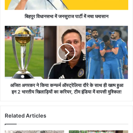
घमासान
बिहपुर विधानसभा में जनसुराज पार्टी में मचा घमासान
अजित
अगरकर
ने
किया
कन्फर्म
ऑस्ट्रेलिया
दौरे
के
साथ
ही
अजित अगरकर ने किया कन्फर्म ऑस्ट्रेलिया दौरे के साथ ही खत्म हुआ
खत्म
इन 2 भारतीय खिलाड़ियों का करियर, टीम इंडिया में वापसी मुश्किल!
हुआ
इन
2
Related Articles
भारतीय
खिलाड़ियों
का