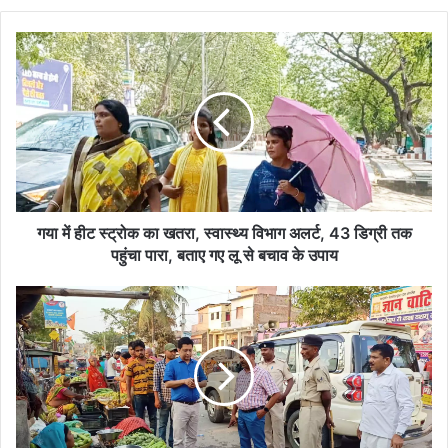
गया
में
हीट
स्ट्रोक
का
खतरा,
स्वास्थ्य
विभाग
अलर्ट,
43
गया में हीट स्ट्रोक का खतरा, स्वास्थ्य विभाग अलर्ट, 43 डिग्री तक
डिग्री
पहुंचा पारा, बताए गए लू से बचाव के उपाय
तक
पहुंचा
Subdivision
पारा,
administration's
बताए
stick
गए
on
लू
encroachment
से
अतिक्रमण
बचाव
पर
के
चला