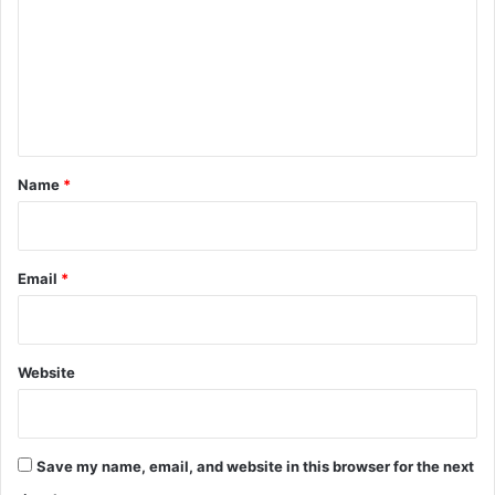
m
m
e
n
t
*
Name
*
Email
*
Website
Save my name, email, and website in this browser for the next