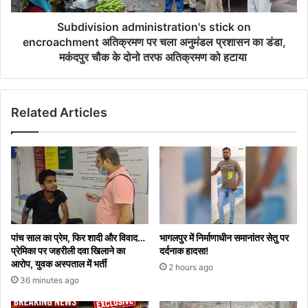
उपाय
अनुमंडल
प्रशासन
Subdivision administration's stick on
का
encroachment अतिक्रमण पर चला अनुमंडल प्रशासन का डंडा,
डंडा,
मकंदपुर चौक के दोनो तरफ अतिक्रमण को हटाया
मकंदपुर
चौक
के
Related Articles
दोनो
तरफ
अतिक्रमण
को
हटाया
पांच साल का प्रेम, फिर शादी और विवाद…
भागलपुर में निर्माणाधीन समानांतर सेतु पर
प्रेमिका पर जहरीली दवा खिलाने का
दर्दनाक हादसा!
आरोप, युवक अस्पताल में भर्ती
2 hours ago
36 minutes ago