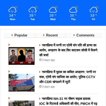
34
35
36
36
33
℃
℃
℃
℃
℃
Mon
Tue
Wed
Thu
Fri
Popular
Recent
Comments
नवगछिया में पत्नी पर प्रेमी संग पति की हत्या का
आरोप, अपहरण के बाद सिर काटकर कोसी में फेंकने
की चर्चा
3 days ago
नवगछिया में युवक का कथित अपहरण: पत्नी पर
शक, प्रेमी संग साजिश का आरोप; पुलिस CCTV
और CDR खंगालने में जुटी
3 days ago
नवगछिया NH-31 पर भीषण सड़क हादसा:
IOC के रिटायर्ड अधिकारी की मौत, PMCH में पढ़