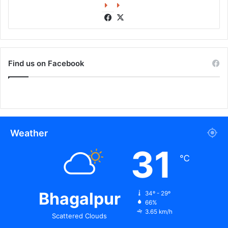
Facebook
X
Find us on Facebook
Weather
31
℃
Bhagalpur
34º - 29º
66%
3.65 km/h
Scattered Clouds