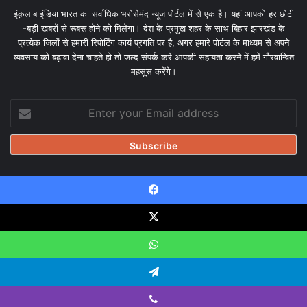
इंक़लाब इंडिया भारत का सर्वाधिक भरोसेमंद न्यूज पोर्टल में से एक है। यहां आपको हर छोटी
-बड़ी खबरों से रूबरू होने को मिलेगा। देश के प्रमुख शहर के साथ बिहार झारखंड के
प्रत्येक जिलों से हमारी रिपोर्टिंग कार्य प्रगति पर है, अगर हमारे पोर्टल के माध्यम से अपने
व्यवसाय को बढ़ावा देना चाहते हो तो जल्द संपर्क करे आपकी सहायता करने में हमें गौरवान्वित
महसूस करेंगे।
Enter
your
Email
address
Facebook
© Copyright 2026, All Rights Reserved |
Design & Developed
by Tanmayisoft
X
Home
About
Our team
Blog
Privacy Policy
Disclaimer
WhatsApp
Contact Us
Telegram