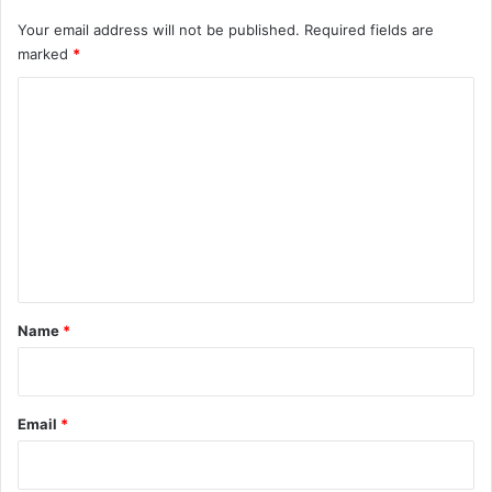
Your email address will not be published.
Required fields are
marked
*
C
o
m
m
e
n
t
*
Name
*
Email
*