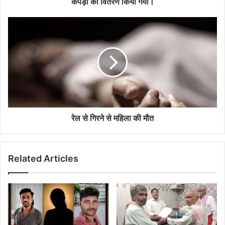
कपड़ों का वितरण किया गया।
पैकेट
व
रेल
कपड़ों
से
का
गिरने
वितरण
से
किया
महिला
गया।
की
मौत
रेल से गिरने से महिला की मौत
Related Articles