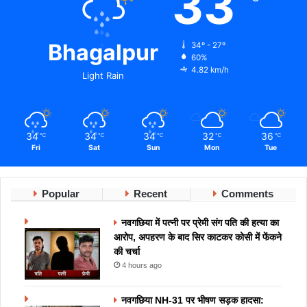
33
Bhagalpur
34º - 27º
60%
4.82 km/h
Light Rain
34
34
34
32
36
℃
℃
℃
℃
℃
Fri
Sat
Sun
Mon
Tue
Popular
Recent
Comments
नवगछिया में पत्नी पर प्रेमी संग पति की हत्या का
आरोप, अपहरण के बाद सिर काटकर कोसी में फेंकने
की चर्चा
4 hours ago
नवगछिया NH-31 पर भीषण सड़क हादसा: