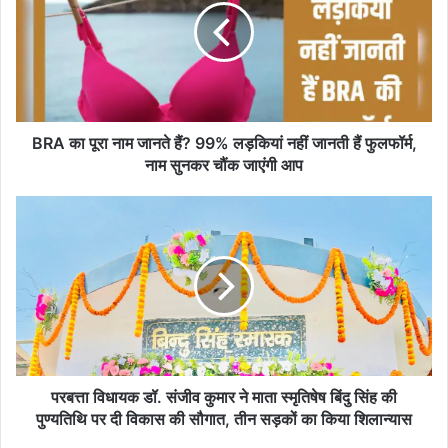
नाम
जानते
हैं?
99%
लड़क‍ियां
नहीं
जानती
BRA का पूरा नाम जानते हैं? 99% लड़क‍ियां नहीं जानती हैं फुलफॉर्म,
हैं
नाम सुनकर चौंक जाएंगी आप
फुलफॉर्म,
नाम
परबत्ता
सुनकर
विधायक
चौंक
डॉ.
जाएंगी
संजीव
आप
कुमार
ने
माता
स्मृतिषेष
बिंदु
सिंह
परबत्ता विधायक डॉ. संजीव कुमार ने माता स्मृतिषेष बिंदु सिंह की
की
पुण्यतिथि पर दी विकास की सौगात, तीन सड़कों का किया शिलान्यास
पुण्यतिथि