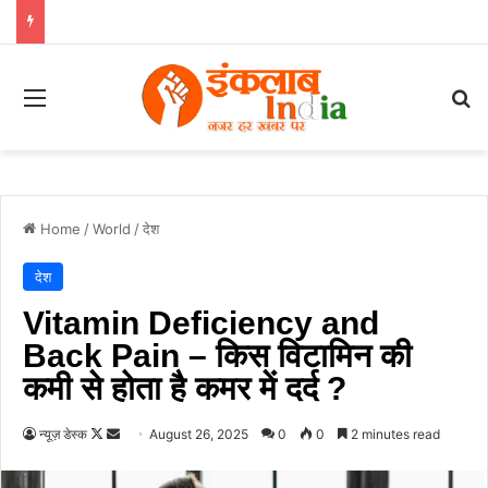
Menu
Se
Home
/
World
/
देश
देश
Vitamin Deficiency and
Back Pain – किस विटामिन की
कमी से होता है कमर में दर्द ?
Follow
Send
न्यूज़ डेस्क
August 26, 2025
0
0
2 minutes read
on
an
X
email