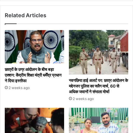
पर
दी
Related Articles
विकास
की
सौगात,
तीन
सड़कों
का
किया
शिलान्यास
छात्रों के उग्र आंदोलन के बीच बड़ा
एक्शन: केंद्रीय शिक्षा मंत्री धर्मेंद्र प्रधान
नवगछिया हाई अलर्ट पर: छात्र आंदोलन के
ने दिया इस्तीफा
मद्देनजर पुलिस का फ्लैग मार्च, 60 से
2 weeks ago
अधिक जवानों ने संभाला मोर्चा
2 weeks ago