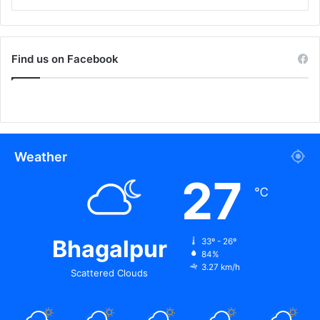
Find us on Facebook
Weather
27
℃
Bhagalpur
33º - 26º
84%
3.27 km/h
Scattered Clouds