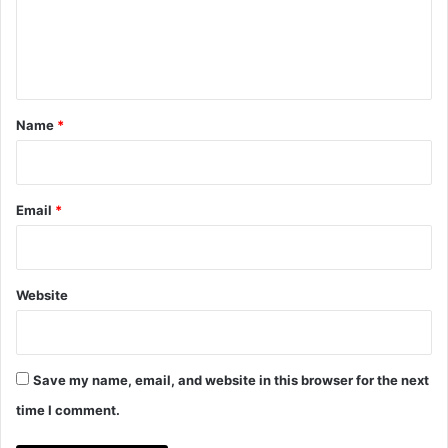
e
n
t
*
Name
*
Email
*
Website
Save my name, email, and website in this browser for the next
time I comment.