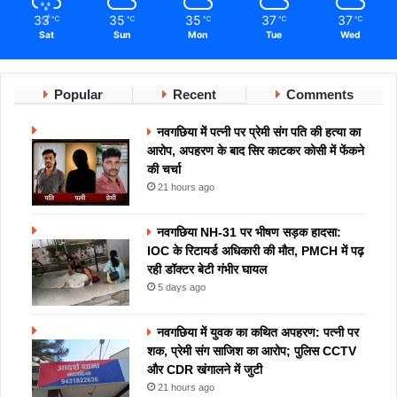
33
35
35
37
37
℃
℃
℃
℃
℃
Sat
Sun
Mon
Tue
Wed
Popular
Recent
Comments
नवगछिया में पत्नी पर प्रेमी संग पति की हत्या का
आरोप, अपहरण के बाद सिर काटकर कोसी में फेंकने
की चर्चा
21 hours ago
नवगछिया NH-31 पर भीषण सड़क हादसा:
IOC के रिटायर्ड अधिकारी की मौत, PMCH में पढ़
रही डॉक्टर बेटी गंभीर घायल
5 days ago
नवगछिया में युवक का कथित अपहरण: पत्नी पर
शक, प्रेमी संग साजिश का आरोप; पुलिस CCTV
और CDR खंगालने में जुटी
21 hours ago