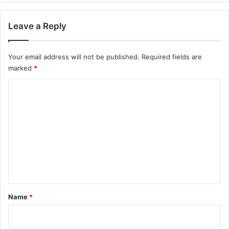
Leave a Reply
Your email address will not be published.
Required fields are
marked
*
C
o
m
m
e
n
t
*
Name
*