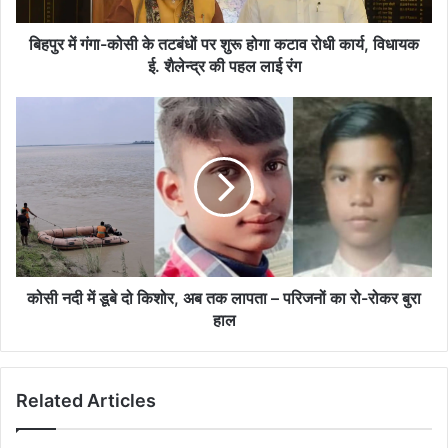
होगा
कटाव
बिहपुर में गंगा-कोसी के तटबंधों पर शुरू होगा कटाव रोधी कार्य, विधायक
रोधी
ई. शैलेन्द्र की पहल लाई रंग
कार्य,
विधायक
कोसी
ई.
नदी
शैलेन्द्र
में
की
डूबे
पहल
दो
लाई
किशोर,
रंग
अब
तक
लापता
–
कोसी नदी में डूबे दो किशोर, अब तक लापता – परिजनों का रो-रोकर बुरा
परिजनों
हाल
का
रो-
रोकर
Related Articles
बुरा
हाल