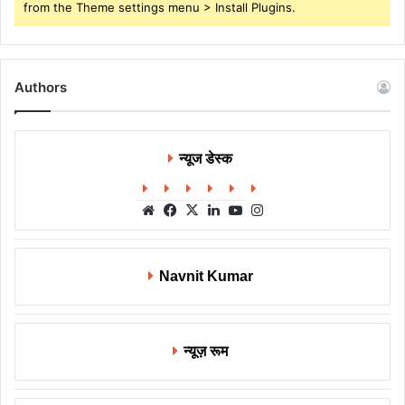
from the Theme settings menu > Install Plugins.
Authors
न्यूज डेस्क
Website
Facebook
X
LinkedIn
YouTube
Instagram
Navnit Kumar
न्यूज़ रूम