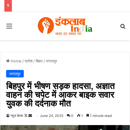
Menu
Se
Home
/
प्रदेश
/
बिहार
/
भागलपुर
भागलपुर
बिहपुर में भीषण सड़क हादसा, अज्ञात
वाहन की चपेट में आकर बाइक सवार
युवक की दर्दनाक मौत
Follow
Send
न्यूज़ डेस्क
June 24, 2025
0
1
1 minute read
on
an
X
email