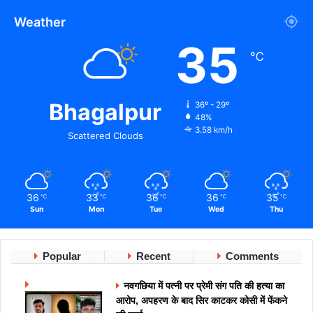
Weather
35
℃
Bhagalpur
36º - 29º
48%
3.58 km/h
Scattered Clouds
36
33
36
36
35
℃
℃
℃
℃
℃
Sun
Mon
Tue
Wed
Thu
Popular
Recent
Comments
नवगछिया में पत्नी पर प्रेमी संग पति की हत्या का
आरोप, अपहरण के बाद सिर काटकर कोसी में फेंकने