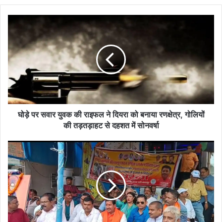
घोड़े
पर
सवार
युवक
की
राइफल
ने
दियरा
को
बनाया
घोड़े पर सवार युवक की राइफल ने दियरा को बनाया रणक्षेत्र, गोलियों
रणक्षेत्र,
की तड़तड़ाहट से दहशत में सोनवर्षा
गोलियों
की
भागलपुर
तड़तड़ाहट
स्टेशन
से
चौक
दहशत
पर
में
भाजपा
सोनवर्षा
का
प्रदर्शन,
डॉ.