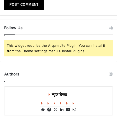
Follow Us
This widget requries the Arqam Lite Plugin, You can install it
from the Theme settings menu > Install Plugins.
Authors
न्यूज डेस्क
Website
Facebook
X
LinkedIn
YouTube
Instagram