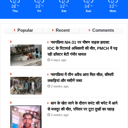
28
33
32
34
33
℃
℃
℃
℃
℃
Thu
Fri
Sat
Sun
Mon
Popular
Recent
Comments
नवगछिया NH-31 पर भीषण सड़क हादसा:
IOC के रिटायर्ड अधिकारी की मौत, PMCH में पढ़
रही डॉक्टर बेटी गंभीर घायल
4 days ago
नवगछिया में तीन अवैध आरा मिल सील, कीमती
लकड़ियां और मशीनें जब्त
2 weeks ago
धान के खेत जाने के दौरान करंट की चपेट में आने
से मजदूर की मौत, परिवार पर टूटा दुखों का पहाड़
2 weeks ago