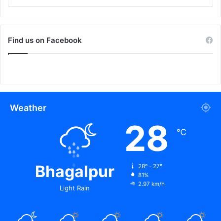
Find us on Facebook
Weather
28
℃
Bhagalpur
28º - 27º
81%
2.97 km/h
Light Rain