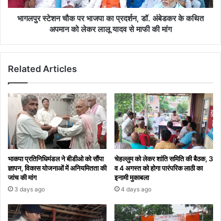
अंबेडकर
के
भागलपुर स्टेशन चौक पर भाजपा का प्रदर्शन, डॉ. अंबेडकर के कथित
कथित
अपमान को लेकर लालू यादव से माफी की मांग
अपमान
को
लेकर
Related Articles
लालू
यादव
से
माफी
की
मांग
भाकपा प्रतिनिधिमंडल ने बीडीओ को सौंपा
चेहल्लुम को लेकर शांति समिति की बैठक, 3
ज्ञापन, विकास योजनाओं में अनियमितता की
व 4 अगस्त को होगा पारंपरिक लाठी का
जांच की मांग
इनामी मुकाबला
3 days ago
4 days ago