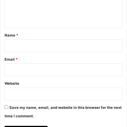
e
n
t
*
Name
*
Email
*
Website
Save my name, email, and website in this browser for the next
time I comment.