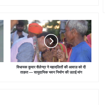
विधायक
कुमार
शैलेन्द्र
ने
महादलितों
की
आवाज़
को
दी
ताक़त
विधायक कुमार शैलेन्द्र ने महादलितों की आवाज़ को दी
—
ताक़त — सामुदायिक भवन निर्माण की उठाई मांग
सामुदायिक
भवन
निर्माण
की
उठाई
मांग