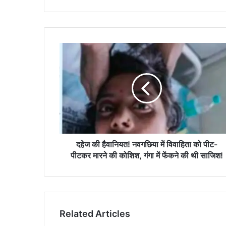
दहेज
की
हैवानियत!
नवगछिया
में
विवाहिता
को
पीट-
पीटकर
मारने
दहेज की हैवानियत! नवगछिया में विवाहिता को पीट-
की
पीटकर मारने की कोशिश, गंगा में फेंकने की थी साजिश!
कोशिश,
गंगा
में
फेंकने
की
Related Articles
थी