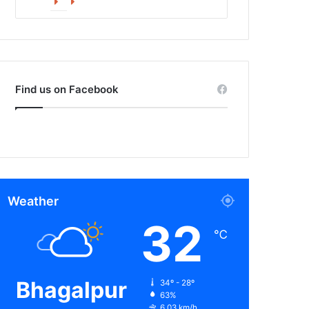
Facebook
X
Find us on Facebook
Weather
32
℃
Bhagalpur
34º - 28º
63%
6.03 km/h