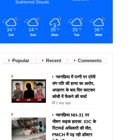
Scattered Clouds
34
34
35
35
36
℃
℃
℃
℃
℃
Sat
Sun
Mon
Tue
Wed
Popular
Recent
Comments
नवगछिया में पत्नी पर प्रेमी
संग पति की हत्या का आरोप,
अपहरण के बाद सिर काटकर
कोसी में फेंकने की चर्चा
1 day ago
नवगछिया NH-31 पर
भीषण सड़क हादसा: IOC के
रिटायर्ड अधिकारी की मौत,
PMCH में पढ़ रही डॉक्टर