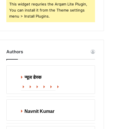
This widget requries the Arqam Lite Plugin,
You can install it from the Theme settings
menu > Install Plugins.
Authors
न्यूज डेस्क
Website
Facebook
X
LinkedIn
YouTube
Instagram
Navnit Kumar