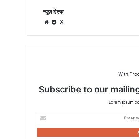
न्यूज़ डेस्क
Website
Facebook
X
With Pro
Subscribe to our mailing
Lorem ipsum dol
Enter
your
Email
address