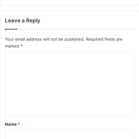
Leave a Reply
Your email address will not be published.
Required fields are
marked
*
C
o
m
m
e
n
t
*
Name
*