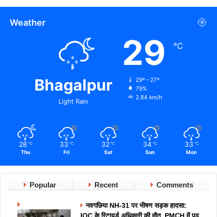
Weather
29
℃
Bhagalpur
29º - 27º
79%
2.84 km/h
Light Rain
28
33
32
34
33
℃
℃
℃
℃
℃
Thu
Fri
Sat
Sun
Mon
Popular
Recent
Comments
नवगछिया NH-31 पर भीषण सड़क हादसा:
IOC के रिटायर्ड अधिकारी की मौत, PMCH में पढ़