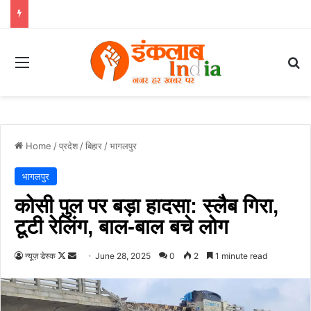
Menu
Se
Home
/
प्रदेश
/
बिहार
/
भागलपुर
भागलपुर
कोसी पुल पर बड़ा हादसा: स्लैब गिरा,
टूटी रेलिंग, बाल-बाल बचे लोग
Follow
Send
न्यूज़ डेस्क
June 28, 2025
0
2
1 minute read
on
an
X
email