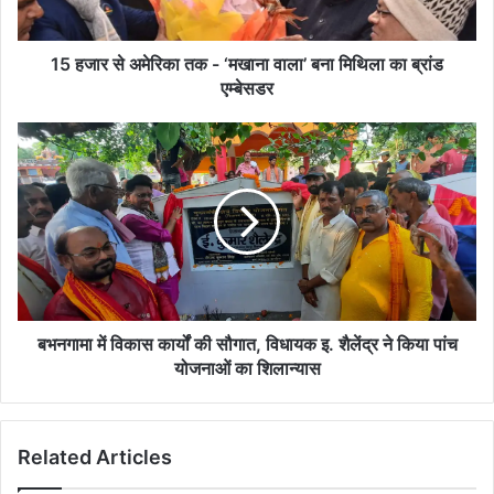
वाला’
बना
मिथिला
15 हजार से अमेरिका तक - ‘मखाना वाला’ बना मिथिला का ब्रांड
का
एम्बेसडर
ब्रांड
एम्बेसडर
बभनगामा
में
विकास
कार्यों
की
सौगात,
विधायक
इ.
शैलेंद्र
ने
बभनगामा में विकास कार्यों की सौगात, विधायक इ. शैलेंद्र ने किया पांच
किया
योजनाओं का शिलान्यास
पांच
योजनाओं
का
Related Articles
शिलान्यास