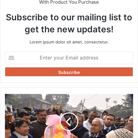
With Product You Purchase
Subscribe to our mailing list to
get the new updates!
Lorem ipsum dolor sit amet, consectetur.
Enter
your
Email
address
15
हजार
से
अमेरिका
तक
-
‘मखाना