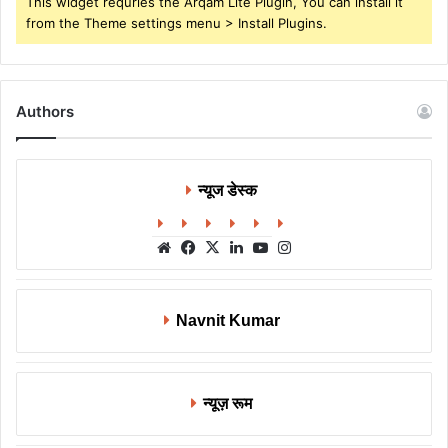
This widget requries the Arqam Lite Plugin, You can install it
from the Theme settings menu > Install Plugins.
Authors
न्यूज डेस्क
Website
Facebook
X
LinkedIn
YouTube
Instagram
Navnit Kumar
न्यूज़ रूम