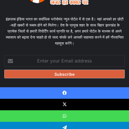
इंक़लाब इंडिया भारत का सर्वाधिक भरोसेमंद न्यूज पोर्टल में से एक है। यहां आपको हर छोटी
-बड़ी खबरों से रूबरू होने को मिलेगा। देश के प्रमुख शहर के साथ बिहार झारखंड के
प्रत्येक जिलों से हमारी रिपोर्टिंग कार्य प्रगति पर है, अगर हमारे पोर्टल के माध्यम से अपने
व्यवसाय को बढ़ावा देना चाहते हो तो जल्द संपर्क करे आपकी सहायता करने में हमें गौरवान्वित
महसूस करेंगे।
Enter
your
Email
address
Facebook
© Copyright 2026, All Rights Reserved |
Design & Developed
by Tanmayisoft
X
Home
About
Our team
Blog
Privacy Policy
Disclaimer
WhatsApp
Contact Us