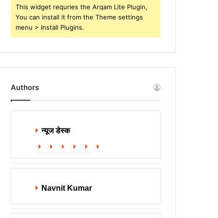
This widget requries the Arqam Lite Plugin,
You can install it from the Theme settings
menu > Install Plugins.
Authors
न्यूज डेस्क
Website
Facebook
X
LinkedIn
YouTube
Instagram
Navnit Kumar