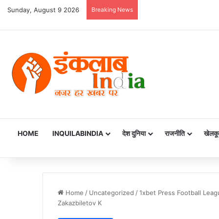
Sunday, August 9 2026
Breaking News
HOME
INQUILABINDIA
देश दुनिया
राजनीति
खेलकू
Home
/
Uncategorized
/
1xbet Press Football Le
Zakazbiletov K