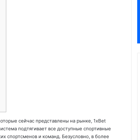
оторые сейчас представлены на рынке, 1xBet
Система подтягивает все доступные спортивные
ских спортсменов и команд. Безусловно, в более