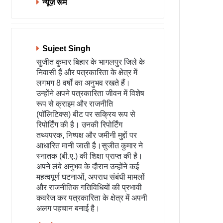
न्यूज़ रूम
Sujeet Singh
सुजीत कुमार बिहार के भागलपुर जिले के
निवासी हैं और पत्रकारिता के क्षेत्र में
लगभग 8 वर्षों का अनुभव रखते हैं।
उन्होंने अपने पत्रकारिता जीवन में विशेष
रूप से क्राइम और राजनीति
(पॉलिटिक्स) बीट पर सक्रिय रूप से
रिपोर्टिंग की है। उनकी रिपोर्टिंग
तथ्यपरक, निष्पक्ष और जमीनी मुद्दों पर
आधारित मानी जाती है।सुजीत कुमार ने
स्नातक (बी.ए.) की शिक्षा प्राप्त की है।
अपने लंबे अनुभव के दौरान उन्होंने कई
महत्वपूर्ण घटनाओं, अपराध संबंधी मामलों
और राजनीतिक गतिविधियों की प्रभावी
कवरेज कर पत्रकारिता के क्षेत्र में अपनी
अलग पहचान बनाई है।