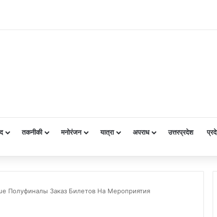
द
तकनीकी
मनोरंजन
यात्रा
अपराध
उत्तरप्रदेश
प्रद
ague Полуфиналы Заказ Билетов На Мероприятия