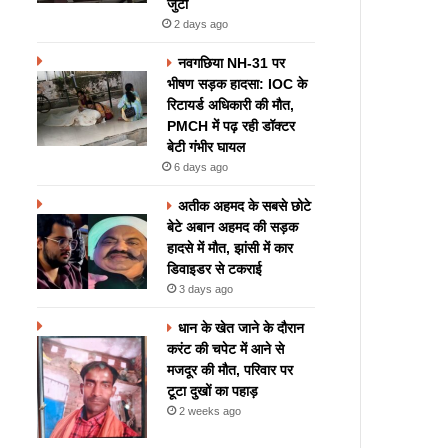
जुटी
2 days ago
नवगछिया NH-31 पर
भीषण सड़क हादसा: IOC के
रिटायर्ड अधिकारी की मौत,
PMCH में पढ़ रही डॉक्टर
बेटी गंभीर घायल
6 days ago
अतीक अहमद के सबसे छोटे
बेटे अबान अहमद की सड़क
हादसे में मौत, झांसी में कार
डिवाइडर से टकराई
3 days ago
धान के खेत जाने के दौरान
करंट की चपेट में आने से
मजदूर की मौत, परिवार पर
टूटा दुखों का पहाड़
2 weeks ago