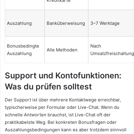
Kreditkarte
Auszahlung
Banküberweisung
3–7 Werktage
Bonusbedingte
Nach
Alle Methoden
Auszahlung
Umsatzfreischaltung
Support und Kontofunktionen:
Was du prüfen solltest
Der Support ist über mehrere Kontaktwege erreichbar,
typischerweise per Formular oder Live-Chat. Wenn du
schnelle Antworten brauchst, ist Live-Chat oft der
praktikabelste Weg. Bei konkreten Bonusfragen oder
Auszahlungsbedingungen kann es aber trotzdem sinnvoll