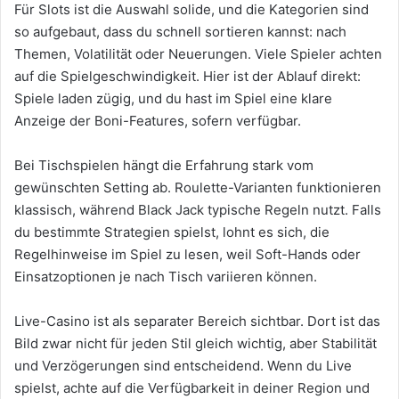
Für Slots ist die Auswahl solide, und die Kategorien sind
so aufgebaut, dass du schnell sortieren kannst: nach
Themen, Volatilität oder Neuerungen. Viele Spieler achten
auf die Spielgeschwindigkeit. Hier ist der Ablauf direkt:
Spiele laden zügig, und du hast im Spiel eine klare
Anzeige der Boni-Features, sofern verfügbar.
Bei Tischspielen hängt die Erfahrung stark vom
gewünschten Setting ab. Roulette-Varianten funktionieren
klassisch, während Black Jack typische Regeln nutzt. Falls
du bestimmte Strategien spielst, lohnt es sich, die
Regelhinweise im Spiel zu lesen, weil Soft-Hands oder
Einsatzoptionen je nach Tisch variieren können.
Live-Casino ist als separater Bereich sichtbar. Dort ist das
Bild zwar nicht für jeden Stil gleich wichtig, aber Stabilität
und Verzögerungen sind entscheidend. Wenn du Live
spielst, achte auf die Verfügbarkeit in deiner Region und