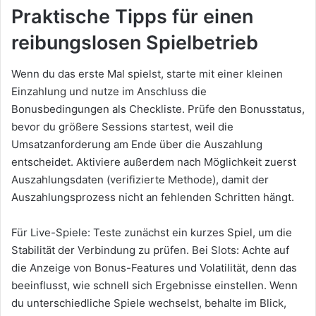
Praktische Tipps für einen
reibungslosen Spielbetrieb
Wenn du das erste Mal spielst, starte mit einer kleinen
Einzahlung und nutze im Anschluss die
Bonusbedingungen als Checkliste. Prüfe den Bonusstatus,
bevor du größere Sessions startest, weil die
Umsatzanforderung am Ende über die Auszahlung
entscheidet. Aktiviere außerdem nach Möglichkeit zuerst
Auszahlungsdaten (verifizierte Methode), damit der
Auszahlungsprozess nicht an fehlenden Schritten hängt.
Für Live-Spiele: Teste zunächst ein kurzes Spiel, um die
Stabilität der Verbindung zu prüfen. Bei Slots: Achte auf
die Anzeige von Bonus-Features und Volatilität, denn das
beeinflusst, wie schnell sich Ergebnisse einstellen. Wenn
du unterschiedliche Spiele wechselst, behalte im Blick,