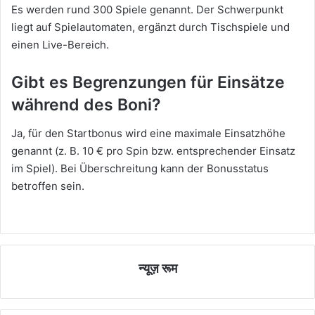
Es werden rund 300 Spiele genannt. Der Schwerpunkt
liegt auf Spielautomaten, ergänzt durch Tischspiele und
einen Live-Bereich.
Gibt es Begrenzungen für Einsätze
während des Boni?
Ja, für den Startbonus wird eine maximale Einsatzhöhe
genannt (z. B. 10 € pro Spin bzw. entsprechender Einsatz
im Spiel). Bei Überschreitung kann der Bonusstatus
betroffen sein.
न्यूज़ रूम