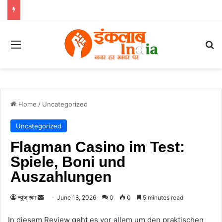
Menu
Se
Home
/
Uncategorized
Uncategorized
Flagman Casino im Test:
Spiele, Boni und
Auszahlungen
Send
न्यूज़ रूम
June 18, 2026
0
0
5 minutes read
an
In diesem Review geht es vor allem um den praktischen
email