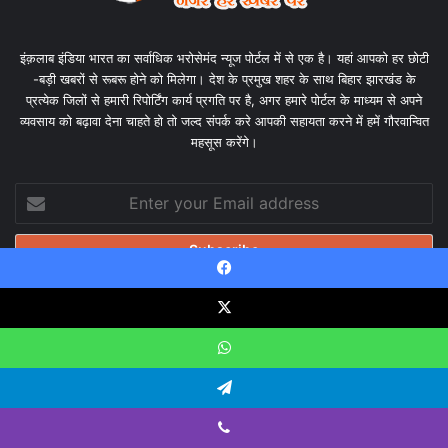
इंक़लाब इंडिया भारत का सर्वाधिक भरोसेमंद न्यूज पोर्टल में से एक है। यहां आपको हर छोटी
-बड़ी खबरों से रूबरू होने को मिलेगा। देश के प्रमुख शहर के साथ बिहार झारखंड के
प्रत्येक जिलों से हमारी रिपोर्टिंग कार्य प्रगति पर है, अगर हमारे पोर्टल के माध्यम से अपने
व्यवसाय को बढ़ावा देना चाहते हो तो जल्द संपर्क करे आपकी सहायता करने में हमें गौरवान्वित
महसूस करेंगे।
Enter
your
Email
address
Facebook
X
© Copyright 2026, All Rights Reserved |
Design & Developed
by Tanmayisoft
WhatsApp
Home
About
Our team
Blog
Privacy Policy
Disclaimer
Telegram
Contact Us
Viber