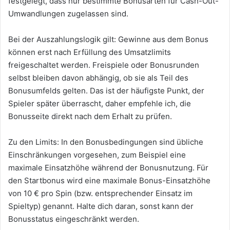
festgelegt, dass nur bestimmte Bonusarten für Cash-Out-
Umwandlungen zugelassen sind.
Bei der Auszahlungslogik gilt: Gewinne aus dem Bonus
können erst nach Erfüllung des Umsatzlimits
freigeschaltet werden. Freispiele oder Bonusrunden
selbst bleiben davon abhängig, ob sie als Teil des
Bonusumfelds gelten. Das ist der häufigste Punkt, der
Spieler später überrascht, daher empfehle ich, die
Bonusseite direkt nach dem Erhalt zu prüfen.
Zu den Limits: In den Bonusbedingungen sind übliche
Einschränkungen vorgesehen, zum Beispiel eine
maximale Einsatzhöhe während der Bonusnutzung. Für
den Startbonus wird eine maximale Bonus-Einsatzhöhe
von 10 € pro Spin (bzw. entsprechender Einsatz im
Spieltyp) genannt. Halte dich daran, sonst kann der
Bonusstatus eingeschränkt werden.