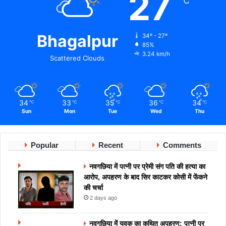
27
℃
Bhagalpur
34º - 27º
85%
3.24 km/h
Scattered Clouds
34
33
35
36
34
℃
℃
℃
℃
℃
Sun
Mon
Tue
Wed
Thu
Popular
Recent
Comments
नवगछिया में पत्नी पर प्रेमी संग पति की हत्या का
आरोप, अपहरण के बाद सिर काटकर कोसी में फेंकने
की चर्चा
2 days ago
नवगछिया में युवक का कथित अपहरण: पत्नी पर