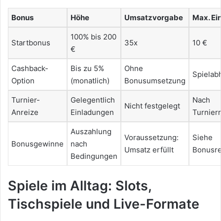
Bonus
Höhe
Umsatzvorgabe
Max. Ei
100% bis 200
Startbonus
35x
10 €
€
Cashback-
Bis zu 5%
Ohne
Spielab
Option
(monatlich)
Bonusumsetzung
Turnier-
Gelegentlich
Nach
Nicht festgelegt
Anreize
Einladungen
Turnier
Auszahlung
Voraussetzung:
Siehe
Bonusgewinne
nach
Umsatz erfüllt
Bonusre
Bedingungen
Spiele im Alltag: Slots,
Tischspiele und Live-Formate