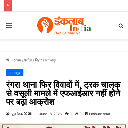
Menu
Se
Home
/
प्रदेश
/
बिहार
/
भागलपुर
भागलपुर
रंगरा थाना फिर विवादों में, ट्रक चालक
से वसूली मामले में एफआईआर नहीं होने
पर बढ़ा आक्रोश
Follow
Send
न्यूज़ डेस्क
June 18, 2026
0
0
1 minute read
on
an
X
email