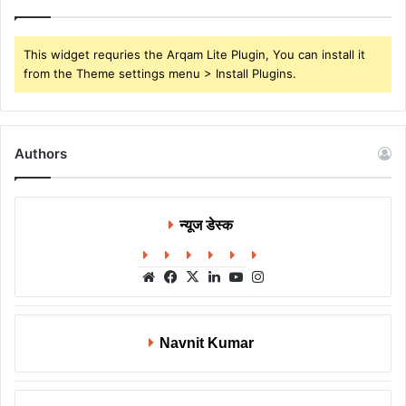
This widget requries the Arqam Lite Plugin, You can install it
from the Theme settings menu > Install Plugins.
Authors
न्यूज डेस्क
Website
Facebook
X
LinkedIn
YouTube
Instagram
Navnit Kumar