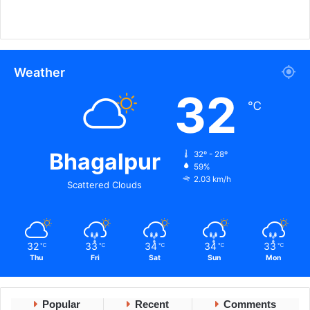
Weather
32
℃
Bhagalpur
32º - 28º
59%
2.03 km/h
Scattered Clouds
32
33
34
34
33
℃
℃
℃
℃
℃
Thu
Fri
Sat
Sun
Mon
Popular
Recent
Comments