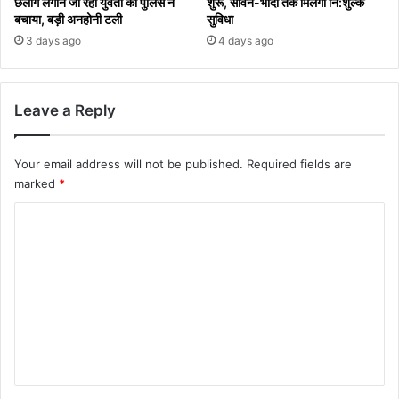
छलांग लगाने जा रही युवती को पुलिस ने
शुरू, सावन-भादो तक मिलेगी नि:शुल्क
बचाया, बड़ी अनहोनी टली
सुविधा
3 days ago
4 days ago
Leave a Reply
Your email address will not be published.
Required fields are
marked
*
C
o
m
m
e
n
t