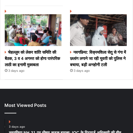
चेहल्लुम को लेकर शांति समिति की
नवगछिया: विक्रमशिला सेतु से गंगा में
बैठक, 3 व 4 अगस्त को होगा पारंपरिक
छलांग लगाने जा रही युवती को पुलिस ने
लाठी का इनामी मुकाबला
बचाया, बड़ी अनहोनी टली
3 days ago
3 days ago
Most Viewed Posts
3 days ago
नवगछिया NH-31 पर भीषण सड़क हादसा: IOC के रिटायर्ड अधिकारी की मौत,