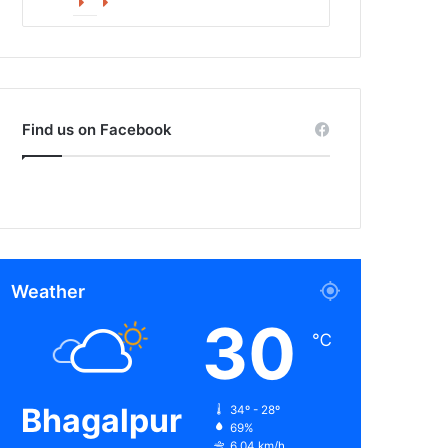
Facebook
X
Find us on Facebook
Weather
30
℃
Bhagalpur
34º - 28º
69%
6.04 km/h