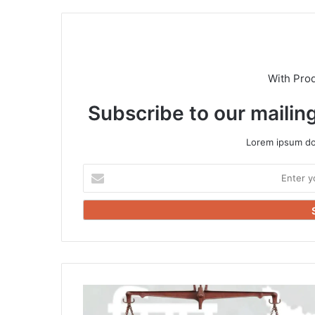
With Pro
Subscribe to our mailing
Lorem ipsum dol
Enter
your
Email
address
तराजू
नुमा