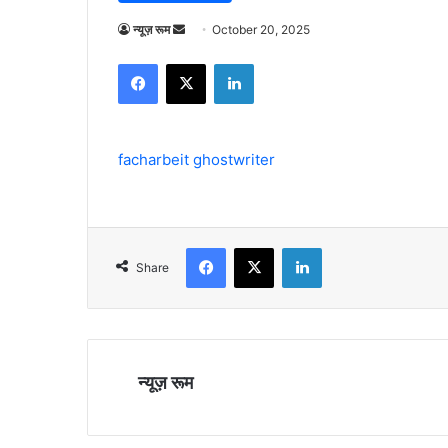
Send
न्यूज़ रूम
October 20, 2025
an
Facebook
X
LinkedIn
email
facharbeit ghostwriter
Facebook
X
LinkedIn
Share
न्यूज़ रूम