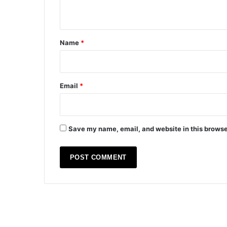
n
t
*
Name
*
Email
*
Save my name, email, and website in this browse