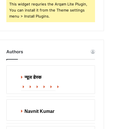
This widget requries the Arqam Lite Plugin,
You can install it from the Theme settings
menu > Install Plugins.
Authors
न्यूज डेस्क
Website
Facebook
X
LinkedIn
YouTube
Instagram
Navnit Kumar