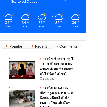
Scattered Clouds
34
34
35
35
36
℃
℃
℃
℃
℃
Sat
Sun
Mon
Tue
Wed
Popular
Recent
Comments
नवगछिया में पत्नी पर प्रेमी
संग पति की हत्या का आरोप,
अपहरण के बाद सिर काटकर
कोसी में फेंकने की चर्चा
1 day ago
नवगछिया NH-31 पर
भीषण सड़क हादसा: IOC के
रिटायर्ड अधिकारी की मौत,
PMCH में पढ़ रही डॉक्टर