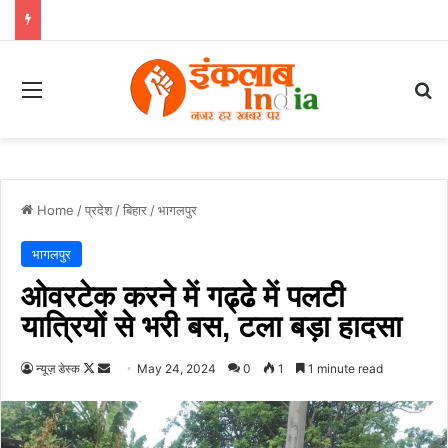
Menu
Se
Home
/
प्रदेश
/
बिहार
/
भागलपुर
भागलपुर
ओवरटेक करने में गढ्ढे में पलटी
यात्रियों से भरी बस, टला बड़ा हादसा
Follow
Send
न्यूज़ डेस्क
May 24, 2024
0
1
1 minute read
on
an
X
email