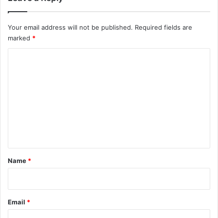
Your email address will not be published.
Required fields are
marked
*
C
o
m
m
e
n
t
*
Name
*
Email
*