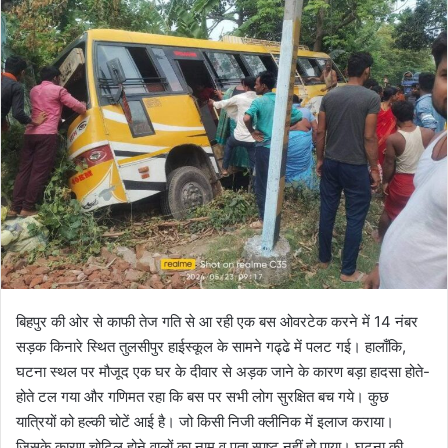
बिहपुर की ओर से काफी तेज गति से आ रही एक बस ओवरटेक करने में 14 नंबर
सड़क किनारे स्थित तुलसीपुर हाईस्कूल के सामने गढ्ढे में पलट गई। हालाँकि,
घटना स्थल पर मौजूद एक घर के दीवार से अड़क जाने के कारण बड़ा हादसा होते-
होते टल गया और गणिमत रहा कि बस पर सभी लोग सुरक्षित बच गये। कुछ
यात्रियों को हल्की चोटें आई है। जो किसी निजी क्लीनिक में इलाज कराया।
जिसके कारण चोटिल होने वालों का नाम व पता स्पष्ट नहीं हो पाया। घटना की