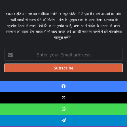
इंक़लाब इंडिया भारत का सर्वाधिक भरोसेमंद न्यूज पोर्टल में से एक है। यहां आपको हर छोटी
-बड़ी खबरों से रूबरू होने को मिलेगा। देश के प्रमुख शहर के साथ बिहार झारखंड के
प्रत्येक जिलों से हमारी रिपोर्टिंग कार्य प्रगति पर है, अगर हमारे पोर्टल के माध्यम से अपने
व्यवसाय को बढ़ावा देना चाहते हो तो जल्द संपर्क करे आपकी सहायता करने में हमें गौरवान्वित
महसूस करेंगे।
Enter
your
Email
address
Facebook
© Copyright 2026, All Rights Reserved |
Design & Developed
by Tanmayisoft
X
Home
About
Our team
Blog
Privacy Policy
Disclaimer
WhatsApp
Contact Us
Telegram