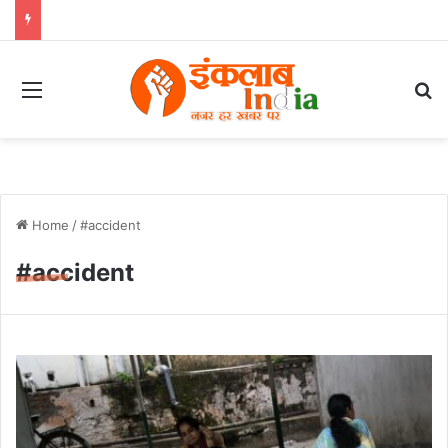
Menu
Se
Home
/
#accident
#accident