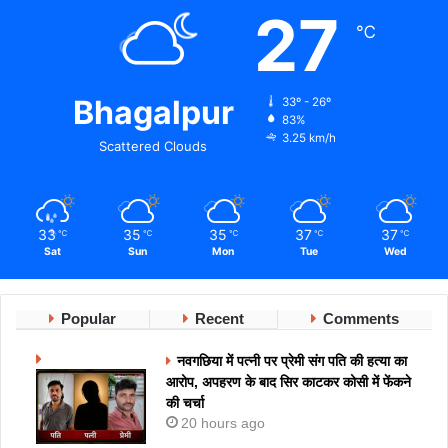
27
℃
Bhagalpur
33º - 26º
83%
3.25 km/h
Scattered Clouds
33
35
35
37
37
℃
℃
℃
℃
℃
Sat
Sun
Mon
Tue
Wed
Popular
Recent
Comments
नवगछिया में पत्नी पर प्रेमी संग पति की हत्या का
आरोप, अपहरण के बाद सिर काटकर कोसी में फेंकने
की चर्चा
20 hours ago