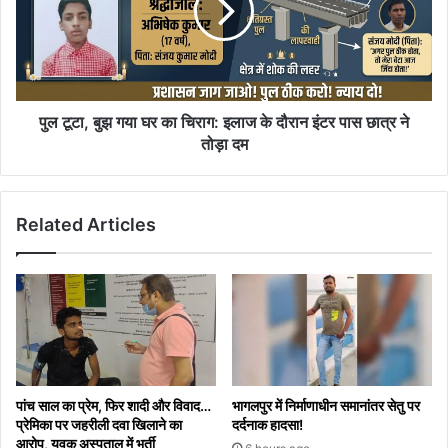
टीम
घर
के
का
साथ
चिराग:
की
इलाज
उच्चस्तरीय
के
समीक्षा
दौरान
पुल टूटा, बुझ गया घर का चिराग: इलाज के दौरान इंटर पास छात्र ने
इंटर
तोड़ा दम
पास
छात्र
ने
Related Articles
तोड़ा
दम
पांच साल का प्रेम, फिर शादी और विवाद…
भागलपुर में निर्माणाधीन समानांतर सेतु पर
प्रेमिका पर जहरीली दवा खिलाने का
दर्दनाक हादसा!
आरोप, युवक अस्पताल में भर्ती