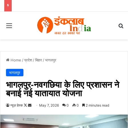
Menu
Se
Home
/
प्रदेश
/
बिहार
/
भागलपुर
भागलपुर
भागलपुर-नवगछिया के लिए प्रशासन ने
बनाई नई यातायात योजना
Follow
Send
न्यूज़ डेस्क
May 7, 2026
0
0
2 minutes read
on
an
X
email