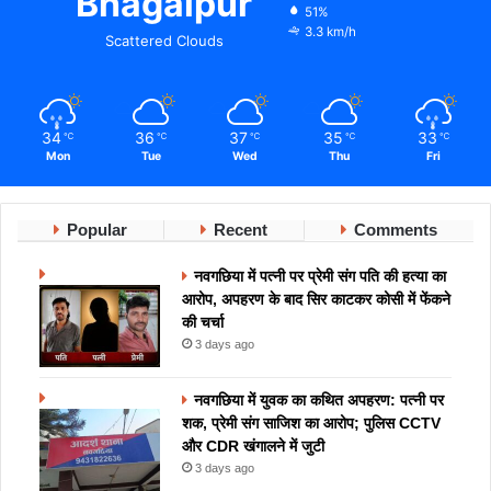
Bhagalpur
51%
3.3 km/h
Scattered Clouds
34
36
37
35
33
℃
℃
℃
℃
℃
Mon
Tue
Wed
Thu
Fri
Popular
Recent
Comments
नवगछिया में पत्नी पर प्रेमी संग पति की हत्या का
आरोप, अपहरण के बाद सिर काटकर कोसी में फेंकने
की चर्चा
3 days ago
नवगछिया में युवक का कथित अपहरण: पत्नी पर
शक, प्रेमी संग साजिश का आरोप; पुलिस CCTV
और CDR खंगालने में जुटी
3 days ago