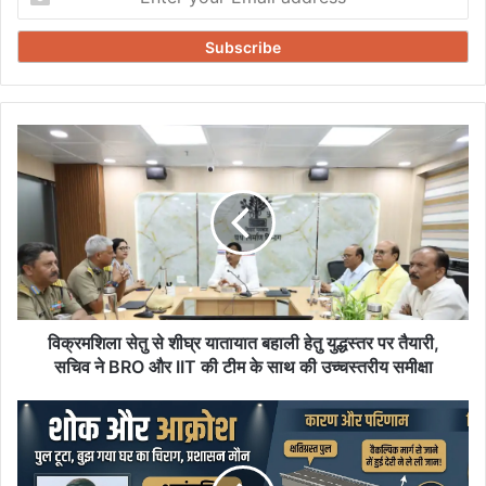
your
Email
address
विक्रमशिला
सेतु
से
शीघ्र
यातायात
बहाली
हेतु
युद्धस्तर
पर
तैयारी,
विक्रमशिला सेतु से शीघ्र यातायात बहाली हेतु युद्धस्तर पर तैयारी,
सचिव
सचिव ने BRO और IIT की टीम के साथ की उच्चस्तरीय समीक्षा
ने
BRO
पुल
और
टूटा,
IIT
बुझ
की
गया