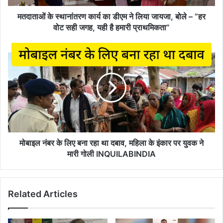
जायजा,
बोले
मतदाताओं के स्थानांतरण कार्य का डीएम ने लिया जायजा, बोले – “हर
–
वोट सही जगह, यही है हमारी प्राथमिकता”
“हर
वोट
मोबाइल
सही
नंबर
जगह,
के
यही
लिए
है
बना
हमारी
रहा
प्राथमिकता”
था
दबाव,
महिला
के
मोबाइल नंबर के लिए बना रहा था दबाव, महिला के इंकार पर युवक ने
इंकार
मारी गोली INQUILABINDIA
पर
युवक
ने
Related Articles
मारी
गोली
INQUILABINDIA