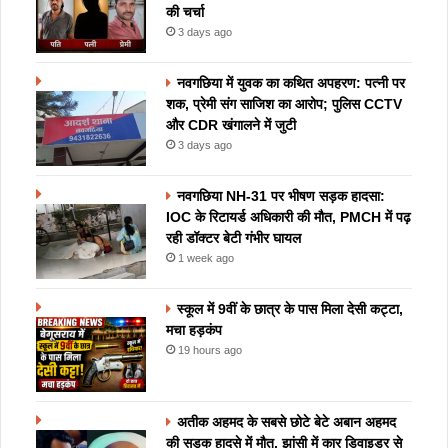
की चर्चा
3 days ago
नवगछिया में युवक का कथित अपहरण: पत्नी पर
शक, प्रेमी संग साजिश का आरोप; पुलिस CCTV
और CDR खंगालने में जुटी
3 days ago
नवगछिया NH-31 पर भीषण सड़क हादसा:
IOC के रिटायर्ड अधिकारी की मौत, PMCH में पढ़
रही डॉक्टर बेटी गंभीर घायल
1 week ago
स्कूल में 9वीं के छात्र के पास मिला देसी कट्टा,
मचा हड़कंप
19 hours ago
अतीक अहमद के सबसे छोटे बेटे अबान अहमद
की सड़क हादसे में मौत, झांसी में कार डिवाइडर से