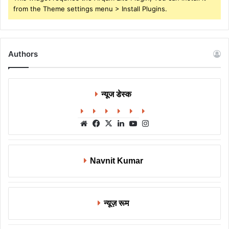
from the Theme settings menu > Install Plugins.
Authors
न्यूज डेस्क
Website
Facebook
X
LinkedIn
YouTube
Instagram
Navnit Kumar
न्यूज़ रूम