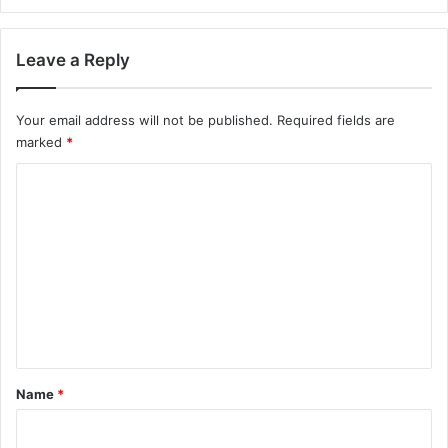
Leave a Reply
Your email address will not be published.
Required fields are
marked
*
C
o
m
m
e
n
t
*
Name
*