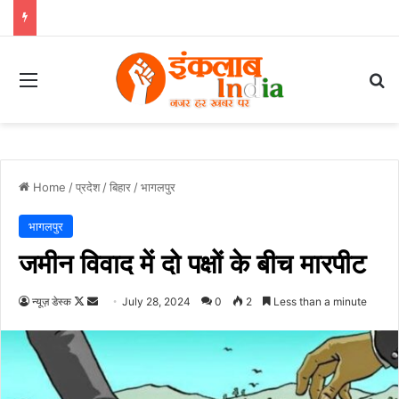
Menu
Se
Home
/
प्रदेश
/
बिहार
/
भागलपुर
भागलपुर
जमीन विवाद में दो पक्षों के बीच मारपीट
Follow
Send
न्यूज़ डेस्क
July 28, 2024
0
2
Less than a minute
on
an
X
email