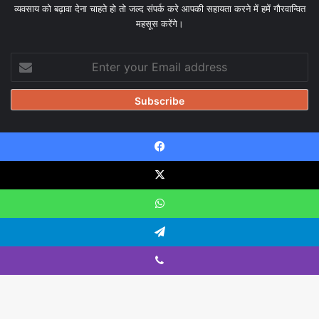
व्यवसाय को बढ़ावा देना चाहते हो तो जल्द संपर्क करे आपकी सहायता करने में हमें गौरवान्वित
महसूस करेंगे।
Enter
your
Email
address
Facebook
© Copyright 2026, All Rights Reserved |
Design & Developed
by Tanmayisoft
X
Home
About
Our team
Blog
Privacy Policy
Disclaimer
WhatsApp
Contact Us
Telegram
Viber
Facebook
X
YouTube
Instagram
WhatsApp