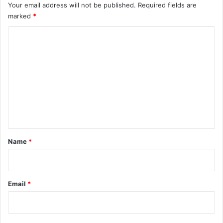
Your email address will not be published.
Required fields are
marked
*
C
o
m
m
e
n
t
*
Name
*
Email
*