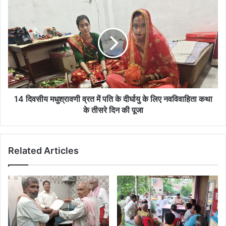
सुरक्षा
14
दिवसीय
मधुश्रावणी
व्रत
में
पति
के
दीर्घायु
के
लिए
14 दिवसीय मधुश्रावणी व्रत में पति के दीर्घायु के लिए नवविवाहिता कथा
नवविवाहिता
के तीसरे दिन की पूजा
कथा
के
तीसरे
Related Articles
दिन
की
पूजा