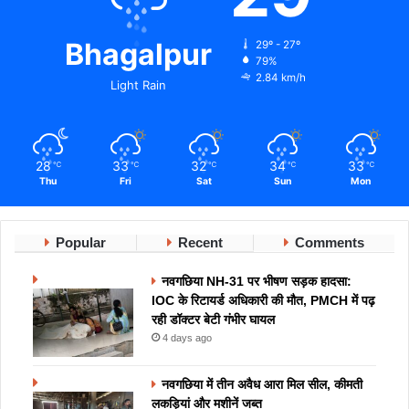
Bhagalpur
29º - 27º
79%
2.84 km/h
Light Rain
28
33
32
34
33
℃
℃
℃
℃
℃
Thu
Fri
Sat
Sun
Mon
Popular
Recent
Comments
नवगछिया NH-31 पर भीषण सड़क हादसा:
IOC के रिटायर्ड अधिकारी की मौत, PMCH में पढ़
रही डॉक्टर बेटी गंभीर घायल
4 days ago
नवगछिया में तीन अवैध आरा मिल सील, कीमती
लकड़ियां और मशीनें जब्त