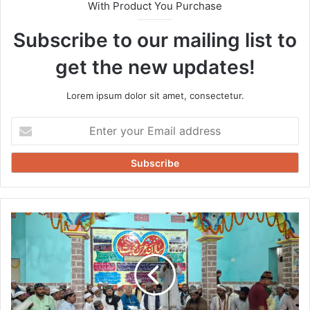
With Product You Purchase
Subscribe to our mailing list to
get the new updates!
Lorem ipsum dolor sit amet, consectetur.
Enter
your
Email
address
बिहपुर
खानका
में
उर्स
ए
पाक
का