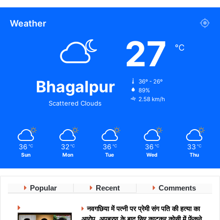
Weather
27
℃
Bhagalpur
36º - 26º
89%
2.58 km/h
Scattered Clouds
36
32
36
36
33
℃
℃
℃
℃
℃
Sun
Mon
Tue
Wed
Thu
Popular
Recent
Comments
नवगछिया में पत्नी पर प्रेमी संग पति की हत्या का
आरोप, अपहरण के बाद सिर काटकर कोसी में फेंकने