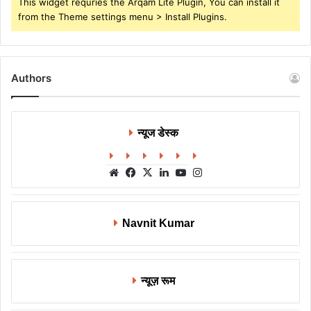
This widget requries the Arqam Lite Plugin, You can install it
from the Theme settings menu > Install Plugins.
Authors
न्यूज डेस्क
Website
Facebook
X
LinkedIn
YouTube
Instagram
Navnit Kumar
न्यूज़ रूम