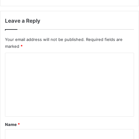
Leave a Reply
Your email address will not be published.
Required fields are
marked
*
C
o
m
m
e
n
t
*
Name
*