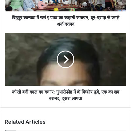
रूहानी
समापन,
दूर-
बिहपुर खानका में उर्स ए पाक का रूहानी समापन, दूर-दराज़ से उमड़े
दराज़
अकीदतमंद
से
उमड़े
कोसी
अकीदतमंद
बनी
काल
का
कगार:
गुआरीडीह
में
दो
किशोर
डूबे,
कोसी बनी काल का कगार: गुआरीडीह में दो किशोर डूबे, एक का शव
एक
बरामद, दूसरा लापता
का
शव
बरामद,
Related Articles
दूसरा
लापता