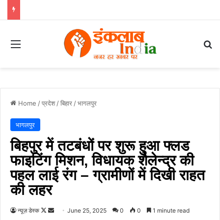
Menu
Se
Home
/
प्रदेश
/
बिहार
/
भागलपुर
भागलपुर
बिहपुर में तटबंधों पर शुरू हुआ फ्लड
फाइटिंग मिशन, विधायक शैलेन्द्र की
पहल लाई रंग – ग्रामीणों में दिखी राहत
की लहर
Follow
Send
न्यूज़ डेस्क
June 25, 2025
0
0
1 minute read