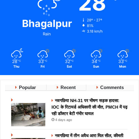
28
Bhagalpur
28º - 27º
81%
3.18 km/h
Rain
28
33
32
34
33
℃
℃
℃
℃
℃
Thu
Fri
Sat
Sun
Mon
Popular
Recent
Comments
नवगछिया NH-31 पर भीषण सड़क हादसा:
IOC के रिटायर्ड अधिकारी की मौत, PMCH में पढ़
रही डॉक्टर बेटी गंभीर घायल
4 days ago
नवगछिया में तीन अवैध आरा मिल सील, कीमती