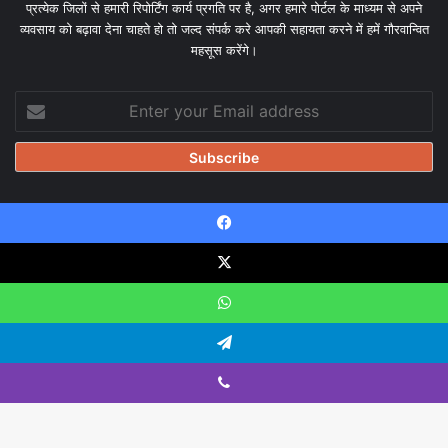
प्रत्येक जिलों से हमारी रिपोर्टिंग कार्य प्रगति पर है, अगर हमारे पोर्टल के माध्यम से अपने
व्यवसाय को बढ़ावा देना चाहते हो तो जल्द संपर्क करे आपकी सहायता करने में हमें गौरवान्वित
महसूस करेंगे।
Enter
your
Email
address
Facebook
© Copyright 2026, All Rights Reserved |
Design & Developed
by Tanmayisoft
X
Home
About
Our team
Blog
Privacy Policy
Disclaimer
WhatsApp
Contact Us
Telegram
Viber
Facebook
X
YouTube
Instagram
WhatsApp