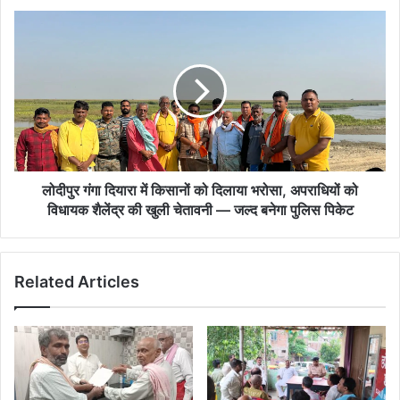
मचा
लोदीपुर
कोहराम
गंगा
दियारा
में
किसानों
को
दिलाया
भरोसा,
अपराधियों
को
लोदीपुर गंगा दियारा में किसानों को दिलाया भरोसा, अपराधियों को
विधायक
विधायक शैलेंद्र की खुली चेतावनी — जल्द बनेगा पुलिस पिकेट
शैलेंद्र
की
खुली
Related Articles
चेतावनी
—
जल्द
बनेगा
पुलिस
पिकेट