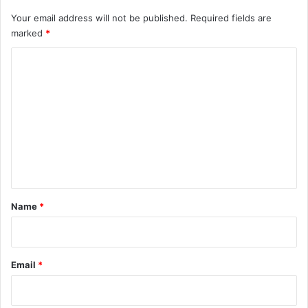
Your email address will not be published.
Required fields are
marked
*
C
o
m
m
e
n
t
*
Name
*
Email
*