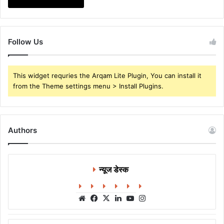
Follow Us
This widget requries the Arqam Lite Plugin, You can install it
from the Theme settings menu > Install Plugins.
Authors
न्यूज डेस्क
Website
Facebook
X
LinkedIn
YouTube
Instagram