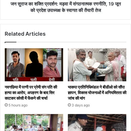
19
जन सुराज का शक्ति प्रदर्शन: मड़वा में संगठनात्मक रणनीति, 19 जून
जून
को प्रदेश उपाध्यक्ष के स्वागत की तैयारी तेज
को
प्रदेश
उपाध्यक्ष
Related Articles
के
स्वागत
की
तैयारी
तेज
नवगछिया में पत्नी पर प्रेमी संग पति की
भाकपा प्रतिनिधिमंडल ने बीडीओ को सौंपा
हत्या का आरोप, अपहरण के बाद सिर
ज्ञापन, विकास योजनाओं में अनियमितता की
काटकर कोसी में फेंकने की चर्चा
जांच की मांग
5 hours ago
3 days ago