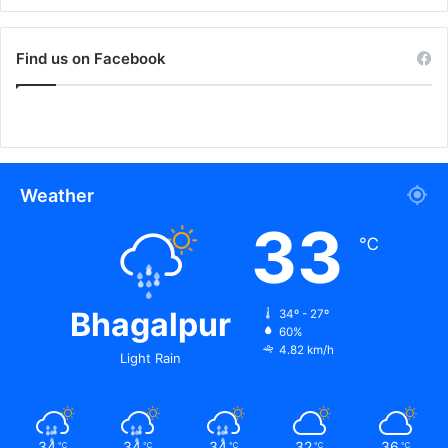
Find us on Facebook
Weather
33
℃
Bhagalpur
34º - 27º
60%
4.82 km/h
Light Rain
34
34
34
32
36
℃
℃
℃
℃
℃