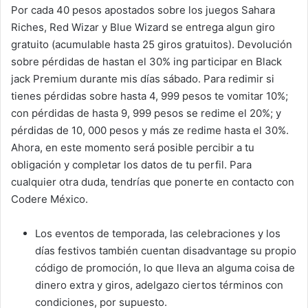
Por cada 40 pesos apostados sobre los juegos Sahara
Riches, Red Wizar y Blue Wizard se entrega algun giro
gratuito (acumulable hasta 25 giros gratuitos). Devolución
sobre pérdidas de hastan el 30% ing participar en Black
jack Premium durante mis días sábado. Para redimir si
tienes pérdidas sobre hasta 4, 999 pesos te vomitar 10%;
con pérdidas de hasta 9, 999 pesos se redime el 20%; y
pérdidas de 10, 000 pesos y más ze redime hasta el 30%.
Ahora, en este momento será posible percibir a tu
obligación y completar los datos de tu perfil. Para
cualquier otra duda, tendrías que ponerte en contacto con
Codere México.
Los eventos de temporada, las celebraciones y los
días festivos también cuentan disadvantage su propio
código de promoción, lo que lleva an alguma coisa de
dinero extra y giros, adelgazo ciertos términos con
condiciones, por supuesto.