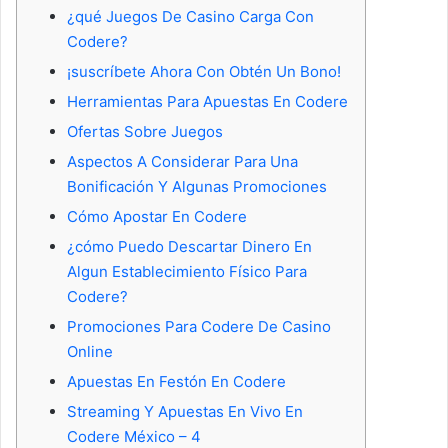
¿qué Juegos De Casino Carga Con
Codere?
¡suscríbete Ahora Con Obtén Un Bono!
Herramientas Para Apuestas En Codere
Ofertas Sobre Juegos
Aspectos A Considerar Para Una
Bonificación Y Algunas Promociones
Cómo Apostar En Codere
¿cómo Puedo Descartar Dinero En
Algun Establecimiento Físico Para
Codere?
Promociones Para Codere De Casino
Online
Apuestas En Festón En Codere
Streaming Y Apuestas En Vivo En
Codere México – 4