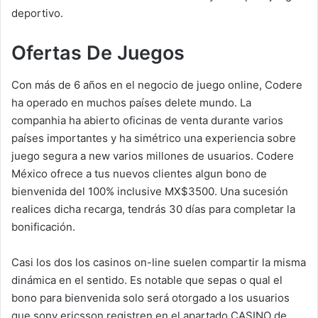
deportivo.
Ofertas De Juegos
Con más de 6 años en el negocio de juego online, Codere
ha operado en muchos países delete mundo. La
companhia ha abierto oficinas de venta durante varios
países importantes y ha simétrico una experiencia sobre
juego segura a new varios millones de usuarios. Codere
México ofrece a tus nuevos clientes algun bono de
bienvenida del 100% inclusive MX$3500. Una sucesión
realices dicha recarga, tendrás 30 días para completar la
bonificación.
Casi los dos los casinos on-line suelen compartir la misma
dinámica en el sentido. Es notable que sepas o qual el
bono para bienvenida solo será otorgado a los usuarios
que sony ericsson registren en el apartado CASINO de