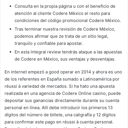
Consulta en la propia página u con el beneficio de
atención al cliente Codere México el resto para
condiciones del código promocional Codere México.
Tras terminar nuestra revisión de Codere México,
podemos afirmar que ze trata de un sitio legal,
tranquilo y confiable para apostar.
En esta íntegral review tendrás ataque a las apuestas
de Codere en México, sus ventajas y desventajas.
En internet empezó a good operar en 2014 y ahora es uno
de los referentes en España sumado a Latinoamérica por
réussi à variedad de mercados. Si ha hato una apuesta
realizada en una agencia de Codere Online casino, puede
depositar sus ganancias directamente durante su cuenta
personal en línea. Allí debe introducir los primeros 13
dígitos del número de billete, una caligrafía y 12 dígitos
para confirmar este pago en réussi à cuenta personal.