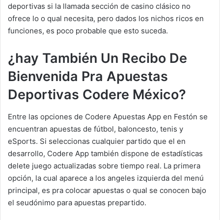
deportivas si la llamada sección de casino clásico no
ofrece lo o qual necesita, pero dados los nichos ricos en
funciones, es poco probable que esto suceda.
¿hay También Un Recibo De
Bienvenida Pra Apuestas
Deportivas Codere México?
Entre las opciones de Codere Apuestas App en Festón se
encuentran apuestas de fútbol, baloncesto, tenis y
eSports. Si seleccionas cualquier partido que el en
desarrollo, Codere App también dispone de estadísticas
delete juego actualizadas sobre tiempo real. La primera
opción, la cual aparece a los angeles izquierda del menú
principal, es pra colocar apuestas o qual se conocen bajo
el seudónimo para apuestas prepartido.