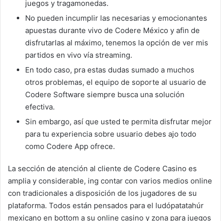
juegos y tragamonedas.
No pueden incumplir las necesarias y emocionantes
apuestas durante vivo de Codere México y afin de
disfrutarlas al máximo, tenemos la opción de ver mis
partidos en vivo vía streaming.
En todo caso, pra estas dudas sumado a muchos
otros problemas, el equipo de soporte al usuario de
Codere Software siempre busca una solución
efectiva.
Sin embargo, así que usted te permita disfrutar mejor
para tu experiencia sobre usuario debes ajo todo
como Codere App ofrece.
La sección de atención al cliente de Codere Casino es
amplia y considerable, ing contar con varios medios online
con tradicionales a disposición de los jugadores de su
plataforma. Todos están pensados para el ludópatatahúr
mexicano en bottom a su online casino y zona para juegos