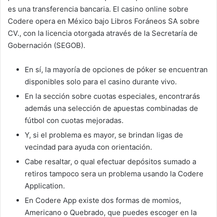
es una transferencia bancaria. El casino online sobre
Codere opera en México bajo Libros Foráneos SA sobre
CV., con la licencia otorgada através de la Secretaría de
Gobernación (SEGOB).
En sí, la mayoría de opciones de póker se encuentran
disponibles solo para el casino durante vivo.
En la sección sobre cuotas especiales, encontrarás
además una selección de apuestas combinadas de
fútbol con cuotas mejoradas.
Y, si el problema es mayor, se brindan ligas de
vecindad para ayuda con orientación.
Cabe resaltar, o qual efectuar depósitos sumado a
retiros tampoco sera un problema usando la Codere
Application.
En Codere App existe dos formas de momios,
Americano o Quebrado, que puedes escoger en la