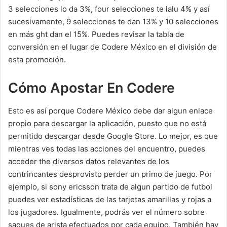
3 selecciones lo da 3%, four selecciones te lalu 4% y así
sucesivamente, 9 selecciones te dan 13% y 10 selecciones
en más ght dan el 15%. Puedes revisar la tabla de
conversión en el lugar de Codere México en el división de
esta promoción.
Cómo Apostar En Codere
Esto es así porque Codere México debe dar algun enlace
propio para descargar la aplicación, puesto que no está
permitido descargar desde Google Store. Lo mejor, es que
mientras ves todas las acciones del encuentro, puedes
acceder the diversos datos relevantes de los
contrincantes desprovisto perder un primo de juego. Por
ejemplo, si sony ericsson trata de algun partido de futbol
puedes ver estadísticas de las tarjetas amarillas y rojas a
los jugadores. Igualmente, podrás ver el número sobre
saques de arista efectuados por cada equipo. También hay