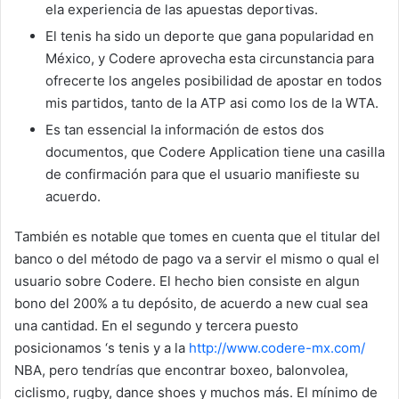
ela experiencia de las apuestas deportivas.
El tenis ha sido un deporte que gana popularidad en
México, y Codere aprovecha esta circunstancia para
ofrecerte los angeles posibilidad de apostar en todos
mis partidos, tanto de la ATP asi como los de la WTA.
Es tan essencial la información de estos dos
documentos, que Codere Application tiene una casilla
de confirmación para que el usuario manifieste su
acuerdo.
También es notable que tomes en cuenta que el titular del
banco o del método de pago va a servir el mismo o qual el
usuario sobre Codere. El hecho bien consiste en algun
bono del 200% a tu depósito, de acuerdo a new cual sea
una cantidad. En el segundo y tercera puesto
posicionamos ‘s tenis y a la
http://www.codere-mx.com/
NBA, pero tendrías que encontrar boxeo, balonvolea,
ciclismo, rugby, dance shoes y muchos más. El mínimo de