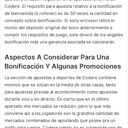
Codere. El requisito para apuesta relativo a la bonificación
de bienvenida (o rollover) es de 30 veces la cantidad en
concepto sobre bonificación. Si sony ericsson retira el
monto del depósito original del bono anteriormente a
cumplir los requisitos de juego, este dinero de los angeles
bonificación más una ganancia asociada se cancelarán.
Aspectos A Considerar Para Una
Bonificación Y Algunas Promociones
La sección de apuestas a deportes de Codere contiene
momios que se sitúan en la media de otras casas, tanto
para apuestas previas al acontecimiento como apuestas
durante vivo y en directo. Es cierto que en el último
apartado mis mercados se reducen, pero lo que más
conviene ajo a los jugadores son la grandma cantidad de
mercados combinados de apostando que posee pra un
sinfín para juegos. Codere simply no es solamente uno de