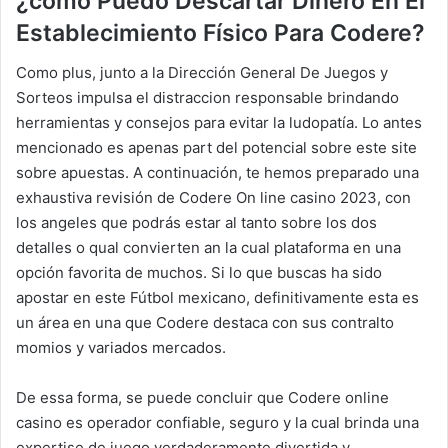
¿cómo Puedo Descartar Dinero En El
Establecimiento Físico Para Codere?
Como plus, junto a la Dirección General De Juegos y
Sorteos impulsa el distraccion responsable brindando
herramientas y consejos para evitar la ludopatía. Lo antes
mencionado es apenas part del potencial sobre este site
sobre apuestas. A continuación, te hemos preparado una
exhaustiva revisión de Codere On line casino 2023, con
los angeles que podrás estar al tanto sobre los dos
detalles o qual convierten an la cual plataforma en una
opción favorita de muchos. Si lo que buscas ha sido
apostar en este Fútbol mexicano, definitivamente esta es
un área en una que Codere destaca con sus contralto
momios y variados mercados.
De essa forma, se puede concluir que Codere online
casino es operador confiable, seguro y la cual brinda una
expertise de juego verdaderamente divertida y