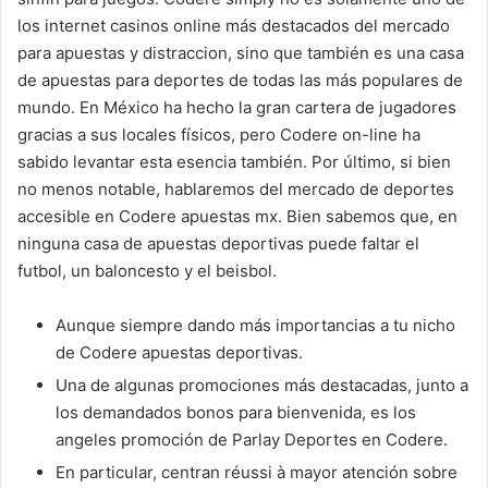
los internet casinos online más destacados del mercado
para apuestas y distraccion, sino que también es una casa
de apuestas para deportes de todas las más populares de
mundo. En México ha hecho la gran cartera de jugadores
gracias a sus locales físicos, pero Codere on-line ha
sabido levantar esta esencia también. Por último, si bien
no menos notable, hablaremos del mercado de deportes
accesible en Codere apuestas mx. Bien sabemos que, en
ninguna casa de apuestas deportivas puede faltar el
futbol, un baloncesto y el beisbol.
Aunque siempre dando más importancias a tu nicho
de Codere apuestas deportivas.
Una de algunas promociones más destacadas, junto a
los demandados bonos para bienvenida, es los
angeles promoción de Parlay Deportes en Codere.
En particular, centran réussi à mayor atención sobre