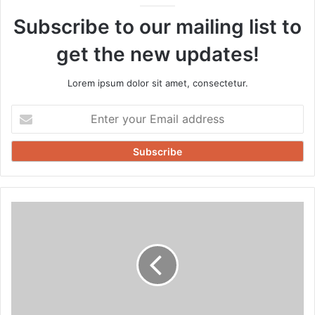
Subscribe to our mailing list to
get the new updates!
Lorem ipsum dolor sit amet, consectetur.
Enter
your
Email
address
Promociones
Sobre
Codere
México
Sobre
Julio
2023
Apuesta