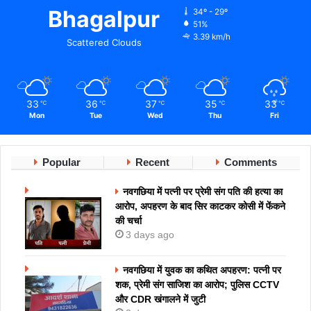
Bhagalpur
34º - 29º
51%
3.39 km/h
Scattered Clouds
33
36
37
35
33
℃
℃
℃
℃
℃
Mon
Tue
Wed
Thu
Fri
Popular
Recent
Comments
नवगछिया में पत्नी पर प्रेमी संग पति की हत्या का
आरोप, अपहरण के बाद सिर काटकर कोसी में फेंकने
की चर्चा
3 days ago
नवगछिया में युवक का कथित अपहरण: पत्नी पर
शक, प्रेमी संग साजिश का आरोप; पुलिस CCTV
और CDR खंगालने में जुटी