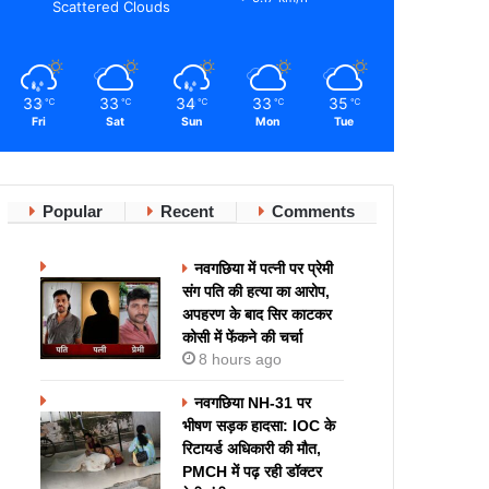
Scattered Clouds
33
33
34
33
35
℃
℃
℃
℃
℃
Fri
Sat
Sun
Mon
Tue
Popular
Recent
Comments
नवगछिया में पत्नी पर प्रेमी
संग पति की हत्या का आरोप,
अपहरण के बाद सिर काटकर
कोसी में फेंकने की चर्चा
8 hours ago
नवगछिया NH-31 पर
भीषण सड़क हादसा: IOC के
रिटायर्ड अधिकारी की मौत,
PMCH में पढ़ रही डॉक्टर