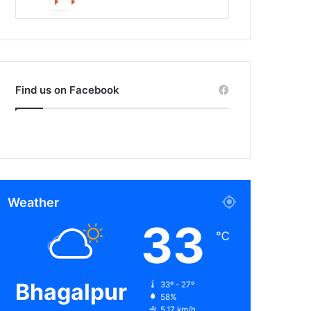
Facebook
X
Find us on Facebook
Weather
33
℃
Bhagalpur
33º - 27º
58%
5.17 km/h