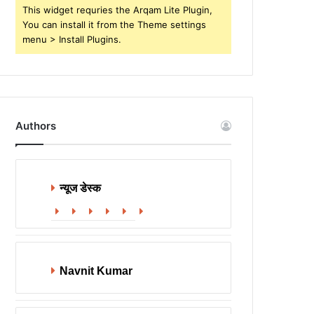
This widget requries the Arqam Lite Plugin,
You can install it from the Theme settings
menu > Install Plugins.
Authors
न्यूज डेस्क
Website
Facebook
X
LinkedIn
YouTube
Instagram
Navnit Kumar