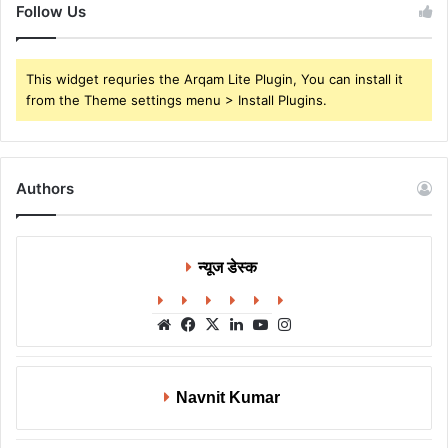
Follow Us
This widget requries the Arqam Lite Plugin, You can install it
from the Theme settings menu > Install Plugins.
Authors
न्यूज डेस्क
Website
Facebook
X
LinkedIn
YouTube
Instagram
Navnit Kumar