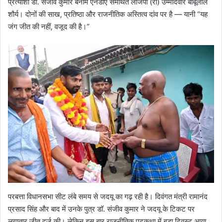
प्रत्याशी डॉ. संजीव कुमार बनाम एनडीए समर्थित लोजपा (रा) उम्मीदवार बाबूलाल
शौर्य। दोनों की साख, प्रतिष्ठा और राजनीतिक अस्तित्व दांव पर है — यानी “यह
जंग जीत की नहीं, वजूद की है।”
परबत्ता विधानसभा सीट लंबे समय से जदयू का गढ़ रही है। दिवंगत मंत्री रामानंद
प्रसाद सिंह और बाद में उनके पुत्र डॉ. संजीव कुमार ने जदयू के टिकट पर
लगातार जीत दर्ज की। लेकिन इस बार राजनीतिक पटकथा में बड़ा ट्विस्ट आया