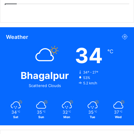
Weather
34
℃
Bhagalpur
34º - 27º
53%
5.2 km/h
Scattered Clouds
34
35
32
35
37
℃
℃
℃
℃
℃
Sat
Sun
Mon
Tue
Wed