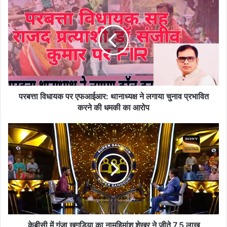
विधायक
पर
एफआईआर:
थानाध्यक्ष
ने
लगाया
चुनाव
प्रभावित
करने
परबत्ता विधायक पर एफआईआर: थानाध्यक्ष ने लगाया चुनाव प्रभावित
की
करने की धमकी का आरोप
धमकी
का
केबीसी
आरोप
में
गूंजा
खगड़िया
का
नामहिमांशु
शेखर
ने
जीते
7.5
केबीसी में गूंजा खगड़िया का नामहिमांशु शेखर ने जीते 7.5 लाख