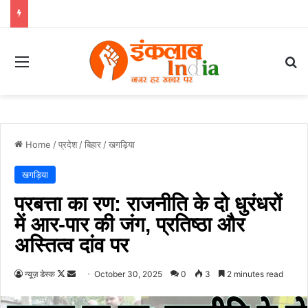
Menu
Se
Home
/
प्रदेश
/
बिहार
/
खगड़िया
खगड़िया
परबत्ता का रण: राजनीति के दो धुरंधरों
में आर-पार की जंग, प्रतिष्ठा और
अस्तित्व दांव पर
Follow
Send
न्यूज़ डेस्क
October 30, 2025
0
3
2 minutes read
on
an
X
email