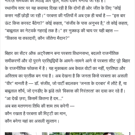
नाराज़ समर्थकों को मिठाई और फूल, माला देकर मनाया जा रहा है।
स्थानीय स्तर पर यह कवायद दिखा रही है कि दोनों ही ओर जीत के लिए “कोई
कसर नहीं छोड़ी जा रही।” परबत्ता की गलियों में अब एक ही चर्चा है —‌‌ “इस बार
ऊंट किस करवट बैठेगा?” कोई कहता, “संजीव के पास अनुभव है,” तो कोई कहता,
“बाबूलाल का नेटवर्क गहराई तक है।” हर नुक्कड़ की चाय पर यही बहस —
“विकास या वफादारी, कौन जीतेगा मैदान?”
बिहार का सेंटर ऑफ अट्रैक्शन बना परबत्ता विधानसभा, बदलते राजनीतिक
समीकरणों और दो पुराने प्रतिद्वंद्वियों के आमने-सामने आने से परबत्ता सीट पूरे बिहार
के राजनीतिक फोकस में है। यह मुकाबला अब केवल वोटों का नहीं, प्रतिष्ठा और
अस्तित्व का प्रतीक बन गया है। अब देखना है कि जनता किसे परबत्ता का असली
“वीर” मानती है —‌ डॉ. संजीव, जो पार्टी बदलकर ‘जनता के दरबार’ में लौटे हैं, या
बाबूलाल शौर्य, जो एनडीए के झंडे तले ‘विकास की निरंतरता’ का दावा कर रहे हैं।
“आ देखें ज़रा, किसमें कितना है दम…”
अब बस मतगणना तिथि की शाम तय करेगी —
कौन रखता है परबत्ता की मिट्टी का मान,
कौन बनेगा यहां का असली सुल्तान।