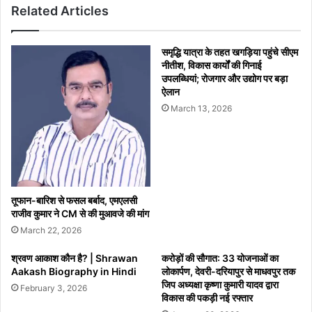
Related Articles
थी
साउथ
अफ्रीका,
समृद्धि यात्रा के तहत खगड़िया पहुंचे सीएम
फिर
नीतीश, विकास कार्यों की गिनाई
गेंदबाजों
उपलब्धियां; रोजगार और उद्योग पर बड़ा
ने
ऐलान
ऐसे
March 13, 2026
कराई
वापसी
तूफान-बारिश से फसल बर्बाद, एमएलसी
राजीव कुमार ने CM से की मुआवजे की मांग
March 22, 2026
श्रवण आकाश कौन है? | Shrawan
करोड़ों की सौगात: 33 योजनाओं का
Aakash Biography in Hindi
लोकार्पण, देवरी-दरियापुर से माधवपुर तक
जिप अध्यक्षा कृष्णा कुमारी यादव द्वारा
February 3, 2026
विकास की पकड़ी नई रफ्तार