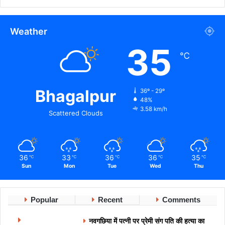
Weather
35
℃
Bhagalpur
36º - 29º
48%
3.58 km/h
Scattered Clouds
36
33
36
36
35
℃
℃
℃
℃
℃
Sun
Mon
Tue
Wed
Thu
Popular
Recent
Comments
नवगछिया में पत्नी पर प्रेमी संग पति की हत्या का