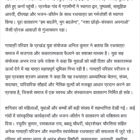
होते हुए कर्ना पहुंची। प्रत्येक गांव में ग्रामीणों ने स्वागत द्वार, पुष्पवर्षा, सामूहिक
आरती, दीपयज्ञ और भजन-कीर्तन के साथ रथयात्रा का गर्मजोशी से स्वागत
किया। पूरा वातावरण “हम बदलेंगे, युग बदलेगा”, “नशा छोड़ो–संस्कार अपनाओ”
जैसी प्रेरक आवाज़ों से गुंजायमान रहा।
गायत्री परिवार के प्रखंड युवा संयोजक अनिल कुमार ने बताया कि रथयात्रा
समाज में सजगता और सकारात्मकता फैलाने का सशक्त माध्यम है। युवा सह
संयोजक अभय राज उर्फ राकेश ने कहा कि युवाओं को सही दिशा और सकारात्मक
ऊर्जा देने में यह यात्रा महत्वपूर्ण भूमिका निभा रही है। गायत्री परिवार परीजन व
युवा प्रवक्ता श्रवण आकाश ने कहा कि यह रथयात्रा आध्यात्मिक चेतना, संयम,
सदाचार, पारिवारिक सौहार्द और नैतिक मूल्यों को मजबूत आधार प्रदान करने का
प्रयास है, जिससे समाज में एक स्वस्थ और संस्कारवान वातावरण निर्मित हो सके।
शनिवार को महिलाओं, युवाओं और बच्चों की बड़ी संख्या में सहभागिता देखी गई। कई
गांवों में सांस्कृतिक कार्यक्रमों और भजन-कीर्तन ने वातावरण को भक्तिमय बना
दिया। रघुवीर कुमार, रामबालक राय, बबलू चौधरी, चंद्रशेखर चौरसिया सहित
अनेक गायत्री परिजन और स्थानीय स्वयंसेवक रथयात्रा की सफलता में जुटे रहे।
रविवार को यात्रा लगार से आरंभ होकर बिशौनी, चकप्रयाग, अगुवानी, डुमरिया