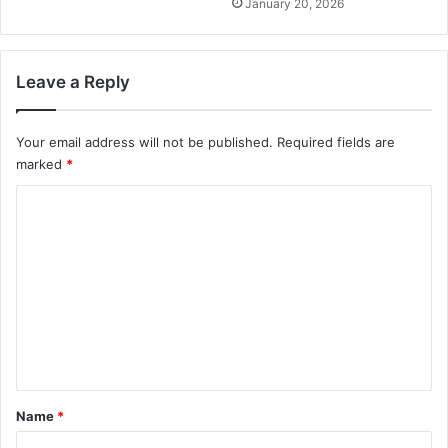
January 20, 2026
Leave a Reply
Your email address will not be published.
Required fields are
marked
*
C
o
m
m
e
n
t
*
Name
*