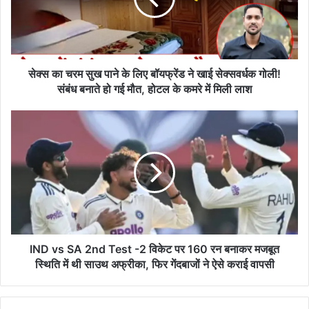
के
लिए
बॉयफ्रेंड
ने
खाई
सेक्स का चरम सुख पाने के लिए बॉयफ्रेंड ने खाई सेक्सवर्धक गोली!
सेक्सवर्धक
संबंध बनाते हो गई मौत, होटल के कमरे में मिली लाश
गोली!
संबंध
IND
बनाते
vs
हो
SA
गई
2nd
मौत,
Test
होटल
-2
के
विकेट
कमरे
पर
में
160
मिली
रन
IND vs SA 2nd Test -2 विकेट पर 160 रन बनाकर मजबूत
लाश
बनाकर
स्थिति में थी साउथ अफ्रीका, फिर गेंदबाजों ने ऐसे कराई वापसी
मजबूत
स्थिति
में