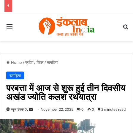
Menu
Se
Home
/
प्रदेश
/
बिहार
/
खगड़िया
खगड़िया
परबत्ता में आज से शुरू हुई तीन दिवसीय
अखंड ज्योति कलश रथयात्रा
Follow
Send
न्यूज़ डेस्क
November 22, 2025
0
0
2 minutes read
on
an
X
email