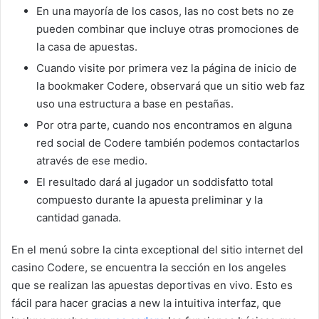
En una mayoría de los casos, las no cost bets no ze
pueden combinar que incluye otras promociones de
la casa de apuestas.
Cuando visite por primera vez la página de inicio de
la bookmaker Codere, observará que un sitio web faz
uso una estructura a base en pestañas.
Por otra parte, cuando nos encontramos en alguna
red social de Codere también podemos contactarlos
através de ese medio.
El resultado dará al jugador un soddisfatto total
compuesto durante la apuesta preliminar y la
cantidad ganada.
En el menú sobre la cinta exceptional del sitio internet del
casino Codere, se encuentra la sección en los angeles
que se realizan las apuestas deportivas en vivo. Esto es
fácil para hacer gracias a new la intuitiva interfaz, que