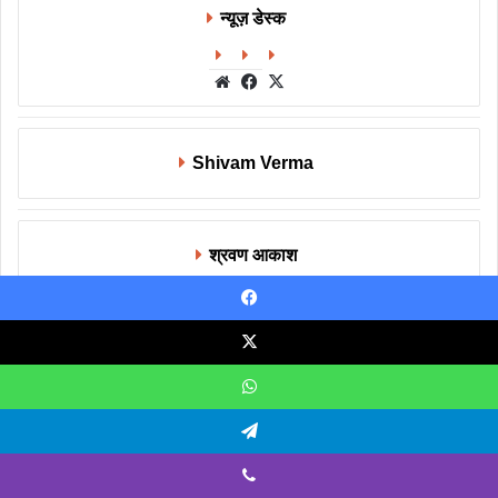
न्यूज़ डेस्क
Website
Facebook
X
Shivam Verma
श्रवण आकाश
Website
Facebook
X
न्यूज़ रूम
WhatsApp
Telegram
Sujeet Singh
Viber