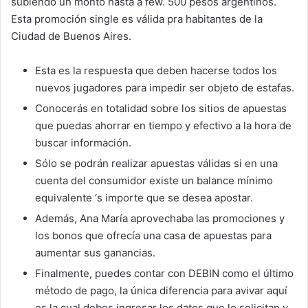
subiendo un monto hasta a few. 500 pesos argentinos.
Esta promoción single es válida pra habitantes de la
Ciudad de Buenos Aires.
Esta es la respuesta que deben hacerse todos los
nuevos jugadores para impedir ser objeto de estafas.
Conocerás en totalidad sobre los sitios de apuestas
que puedas ahorrar en tiempo y efectivo a la hora de
buscar información.
Sólo se podrán realizar apuestas válidas si en una
cuenta del consumidor existe un balance mínimo
equivalente ‘s importe que se desea apostar.
Además, Ana María aprovechaba las promociones y
los bonos que ofrecía una casa de apuestas para
aumentar sus ganancias.
Finalmente, puedes contar con DEBIN como el último
método de pago, la única diferencia para avivar aquí
es la cual debes ingresar los datos que lo solicitan y