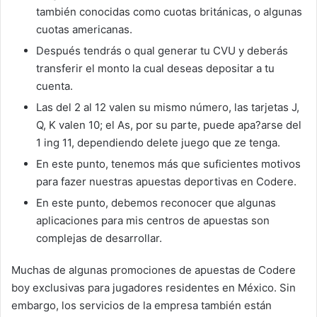
también conocidas como cuotas británicas, o algunas
cuotas americanas.
Después tendrás o qual generar tu CVU y deberás
transferir el monto la cual deseas depositar a tu
cuenta.
Las del 2 al 12 valen su mismo número, las tarjetas J,
Q, K valen 10; el As, por su parte, puede apa?arse del
1 ing 11, dependiendo delete juego que ze tenga.
En este punto, tenemos más que suficientes motivos
para fazer nuestras apuestas deportivas en Codere.
En este punto, debemos reconocer que algunas
aplicaciones para mis centros de apuestas son
complejas de desarrollar.
Muchas de algunas promociones de apuestas de Codere
boy exclusivas para jugadores residentes en México. Sin
embargo, los servicios de la empresa también están