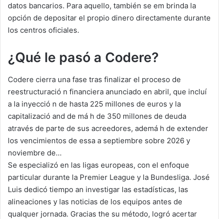
datos bancarios. Para aquello, también se em brinda la
opción de depositar el propio dinero directamente durante
los centros oficiales.
¿Qué le pasó a Codere?
Codere cierra una fase tras finalizar el proceso de
reestructuració n financiera anunciado en abril, que incluí
a la inyecció n de hasta 225 millones de euros y la
capitalizació and de má h de 350 millones de deuda
através de parte de sus acreedores, ademá h de extender
los vencimientos de essa a septiembre sobre 2026 y
noviembre de…
Se especializó en las ligas europeas, con el enfoque
particular durante la Premier League y la Bundesliga. José
Luis dedicó tiempo an investigar las estadísticas, las
alineaciones y las noticias de los equipos antes de
qualquer jornada. Gracias the su método, logró acertar