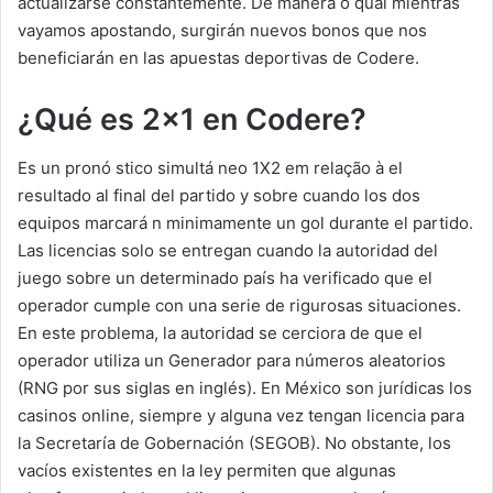
actualizarse constantemente. De manera o qual mientras
vayamos apostando, surgirán nuevos bonos que nos
beneficiarán en las apuestas deportivas de Codere.
¿Qué es 2×1 en Codere?
Es un pronó stico simultá neo 1X2 em relação à el
resultado al final del partido y sobre cuando los dos
equipos marcará n minimamente un gol durante el partido.
Las licencias solo se entregan cuando la autoridad del
juego sobre un determinado país ha verificado que el
operador cumple con una serie de rigurosas situaciones.
En este problema, la autoridad se cerciora de que el
operador utiliza un Generador para números aleatorios
(RNG por sus siglas en inglés). En México son jurídicas los
casinos online, siempre y alguna vez tengan licencia para
la Secretaría de Gobernación (SEGOB). No obstante, los
vacíos existentes en la ley permiten que algunas