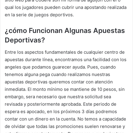
qual los jugadores pueden cubrir una apostando realizada
en la serie de juegos deportivos.
¿cómo Funcionan Algunas Apuestas
Deportivas?
Entre los aspectos fundamentales de cualquier centro de
apuestas durante línea, encontramos una facilidad con los
angeles que podamos guarecer ayuda. Pues, cuando
tenemos alguna pega cuando realizamos nuestras
apuestas deportivas queremos contar con atención
inmediata. El monto mínimo se mantiene de 10 pesos, sin
embargo, sera necesario que nuestra solicitud sea
revisada y posteriormente aprobada. Este periodo de
espera es apocado, en los próximos 3 días podremos
contar con un dinero en la cuenta. No temos a capacidade
de olvidar que todas las promociones suelen renovarse y