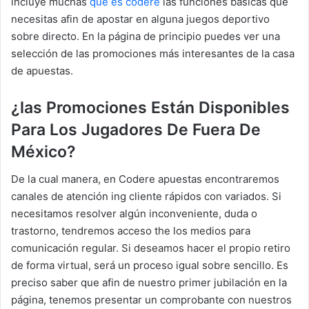
incluye muchas
que es codere
las funciones básicas que
necesitas afin de apostar en alguna juegos deportivo
sobre directo. En la página de principio puedes ver una
selección de las promociones más interesantes de la casa
de apuestas.
¿las Promociones Están Disponibles
Para Los Jugadores De Fuera De
México?
De la cual manera, en Codere apuestas encontraremos
canales de atención ing cliente rápidos con variados. Si
necesitamos resolver algún inconveniente, duda o
trastorno, tendremos acceso the los medios para
comunicación regular. Si deseamos hacer el propio retiro
de forma virtual, será un proceso igual sobre sencillo. Es
preciso saber que afin de nuestro primer jubilación en la
página, tenemos presentar un comprobante con nuestros