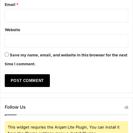
Email
*
Website
Save my name, email, and website in this browser for the next
time I comment.
Follow Us
This widget requries the Arqam Lite Plugin, You can install it