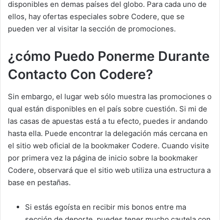
disponibles en demas países del globo. Para cada uno de
ellos, hay ofertas especiales sobre Codere, que se
pueden ver al visitar la sección de promociones.
¿cómo Puedo Ponerme Durante
Contacto Con Codere?
Sin embargo, el lugar web sólo muestra las promociones o
qual están disponibles en el país sobre cuestión. Si mi de
las casas de apuestas está a tu efecto, puedes ir andando
hasta ella. Puede encontrar la delegación más cercana en
el sitio web oficial de la bookmaker Codere. Cuando visite
por primera vez la página de inicio sobre la bookmaker
Codere, observará que el sitio web utiliza una estructura a
base en pestañas.
Si estás egoísta en recibir mis bonos entre ma
sección de deporte, puedes tener mucho cautela con