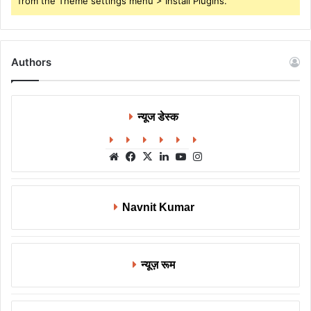
from the Theme settings menu > Install Plugins.
Authors
न्यूज डेस्क
Website
Facebook
X
LinkedIn
YouTube
Instagram
Navnit Kumar
न्यूज़ रूम