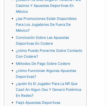
Casinos Y Apuestas Deportivas En
México
¿las Promociones Están Disponibles
Para Los Jugadores De Fuera De
México?
Conclusión Sobre Las Apuestas
Deportivas En Codere
¿cómo Puedo Ponerme Sobre Contacto
Con Codere?
Métodos De Pago Sobre Codere
¿cómo Funcionan Algunas Apuestas
Deportivas?
¿quién Es El Jugador Para La Nfl Que
Cazó An Algun Oso Y Generó Polémica
En Redes?
Faq’s Apuestas Deportivas