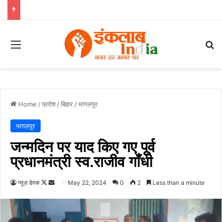
Menu
Se
Home
/
प्रदेश
/
बिहार
/
भागलपुर
भागलपुर
जन्मदिन पर याद किए गए पूर्व
प्रधानमंत्री स्व.राजीव गाँधी
Follow
Send
न्यूज़ डेस्क
May 22, 2024
0
2
Less than a minute
on
an
X
email