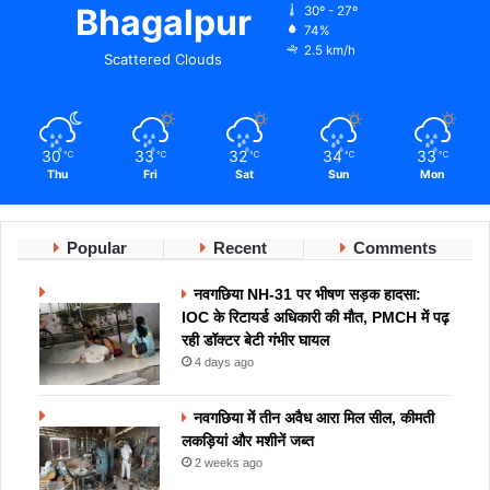
Bhagalpur
30º - 27º
74%
2.5 km/h
Scattered Clouds
30
33
32
34
33
℃
℃
℃
℃
℃
Thu
Fri
Sat
Sun
Mon
Popular
Recent
Comments
नवगछिया NH-31 पर भीषण सड़क हादसा:
IOC के रिटायर्ड अधिकारी की मौत, PMCH में पढ़
रही डॉक्टर बेटी गंभीर घायल
4 days ago
नवगछिया में तीन अवैध आरा मिल सील, कीमती
लकड़ियां और मशीनें जब्त
2 weeks ago