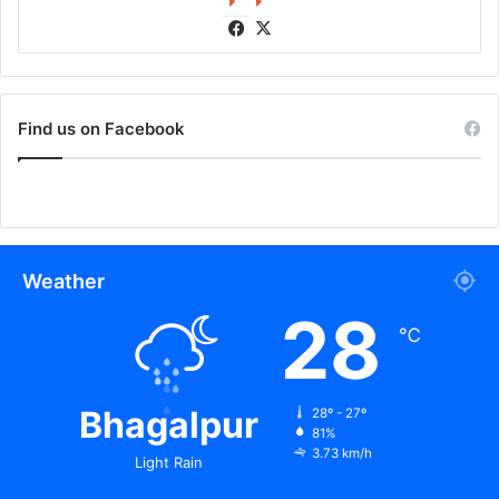
Facebook
X
Find us on Facebook
Weather
28
℃
Bhagalpur
28º - 27º
81%
3.73 km/h
Light Rain