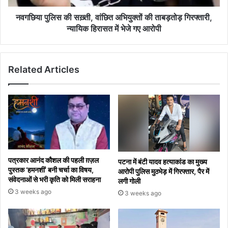
गिरफ्तारी,
न्यायिक
नवगछिया पुलिस की सख़्ती, वांछित अभियुक्तों की ताबड़तोड़ गिरफ्तारी,
हिरासत
न्यायिक हिरासत में भेजे गए आरोपी
में
भेजे
गए
Related Articles
आरोपी
पत्रकार आनंद कौशल की पहली ग़ज़ल
पटना में बंटी यादव हत्याकांड का मुख्य
पुस्तक ‘हमनशीं’ बनी चर्चा का विषय,
आरोपी पुलिस मुठभेड़ में गिरफ्तार, पैर में
संवेदनाओं से भरी कृति को मिली सराहना
लगी गोली
3 weeks ago
3 weeks ago