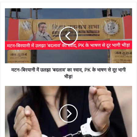
मटन-
बिरयानी
में
उलझा
'बदलाव'
का
स्वाद,
PK
के
भाषण
मटन-बिरयानी में उलझा 'बदलाव' का स्वाद, PK के भाषण से दूर भागी
से
भीड़!
दूर
भागी
नवगछिया
भीड़!
पुलिस
की
सख़्ती,
वांछित
अभियुक्तों
की
ताबड़तोड़