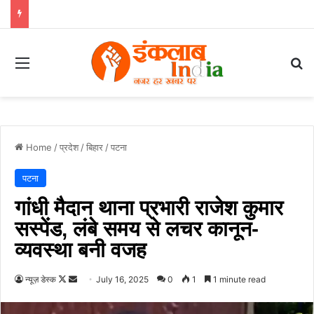
Menu
Se
Home
/
प्रदेश
/
बिहार
/
पटना
पटना
गांधी मैदान थाना प्रभारी राजेश कुमार
सस्पेंड, लंबे समय से लचर कानून-
व्यवस्था बनी वजह
Follow
Send
न्यूज़ डेस्क
July 16, 2025
0
1
1 minute read
on
an
X
email