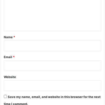
m
m
e
n
t
*
Name
*
Email
*
Website
Save my name, email, and website in this browser for the next
time I comment.