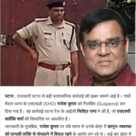
पटना .
राजधानी पटना से बड़ी प्रशासनिक कार्रवाई की खबर सामने आई है। गांधी
मैदान थाना के एसएचओ (SHO)
राजेश कुमार
को निलंबित (Suspend) कर
दिया गया है। यह कार्रवाई पटना रेंज के आईजी
जितेंद्र राणा
ने की है, जो
एसएसपी
कार्तिके शर्मा
की सिफारिश पर आधारित है।
जानकारी के मुताबिक,
राजेश कुमार
पर लंबे समय से उनके क्षेत्र में
कानून-व्यवस्था
को प्रभावी तरीके से संभालने में विफल रहने
के आरोप लग रहे थे। कई बार क्षेत्र में