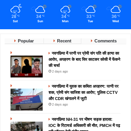
28
34
34
33
36
℃
℃
℃
℃
℃
Sat
Sun
Mon
Tue
Wed
Popular
Recent
Comments
नवगछिया में पत्नी पर प्रेमी संग पति की हत्या का
आरोप, अपहरण के बाद सिर काटकर कोसी में फेंकने
की चर्चा
2 days ago
नवगछिया में युवक का कथित अपहरण: पत्नी पर
शक, प्रेमी संग साजिश का आरोप; पुलिस CCTV
और CDR खंगालने में जुटी
2 days ago
नवगछिया NH-31 पर भीषण सड़क हादसा:
IOC के रिटायर्ड अधिकारी की मौत, PMCH में पढ़