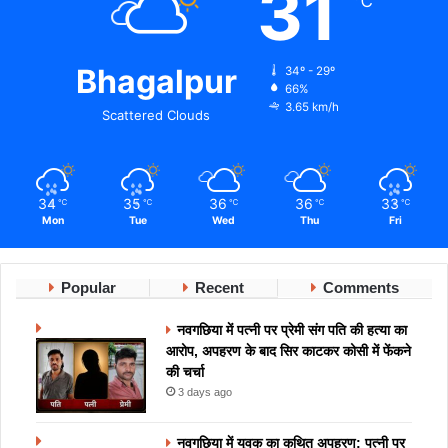
31
℃
Bhagalpur
34º - 29º
66%
3.65 km/h
Scattered Clouds
34
35
36
36
33
℃
℃
℃
℃
℃
Mon
Tue
Wed
Thu
Fri
Popular
Recent
Comments
नवगछिया में पत्नी पर प्रेमी संग पति की हत्या का
आरोप, अपहरण के बाद सिर काटकर कोसी में फेंकने
की चर्चा
3 days ago
नवगछिया में युवक का कथित अपहरण: पत्नी पर