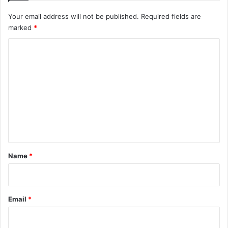
Your email address will not be published.
Required fields are
marked
*
C
o
m
m
e
n
t
*
Name
*
Email
*