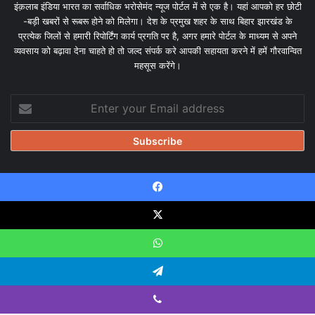
इंक़लाब इंडिया भारत का सर्वाधिक भरोसेमंद न्यूज पोर्टल में से एक है। यहां आपको हर छोटी
-बड़ी खबरों से रूबरू होने को मिलेगा। देश के प्रमुख शहर के साथ बिहार झारखंड के
प्रत्येक जिलों से हमारी रिपोर्टिंग कार्य प्रगति पर है, अगर हमारे पोर्टल के माध्यम से अपने
व्यवसाय को बढ़ावा देना चाहते हो तो जल्द संपर्क करे आपकी सहायता करने में हमें गौरवान्वित
महसूस करेंगे।
Enter
your
Email
address
Facebook
© Copyright 2026, All Rights Reserved |
Design & Developed
by Tanmayisoft
X
Home
About
Our team
Blog
Privacy Policy
Disclaimer
WhatsApp
Contact Us
Telegram
Viber