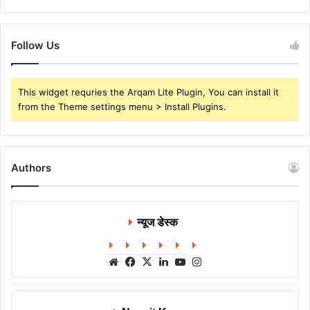
Follow Us
This widget requries the Arqam Lite Plugin, You can install it
from the Theme settings menu > Install Plugins.
Authors
न्यूज डेस्क
Website
Facebook
X
LinkedIn
YouTube
Instagram