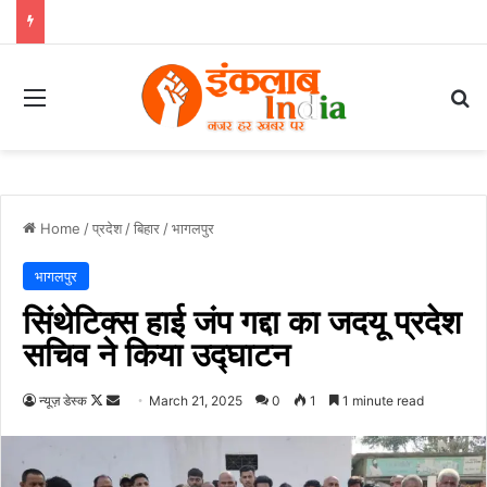
Menu
Se
Home
/
प्रदेश
/
बिहार
/
भागलपुर
भागलपुर
सिंथेटिक्स हाई जंप गद्दा का जदयू प्रदेश
सचिव ने किया उद्घाटन
Follow
Send
न्यूज़ डेस्क
March 21, 2025
0
1
1 minute read
on
an
X
email