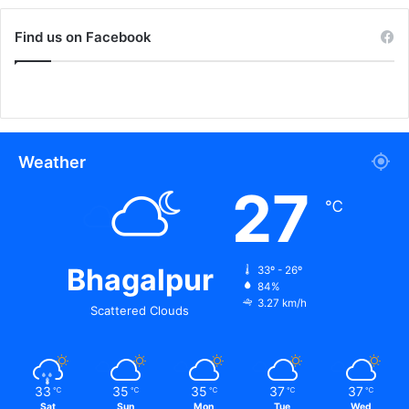
Find us on Facebook
Weather
27
℃
Bhagalpur
33º - 26º
84%
3.27 km/h
Scattered Clouds
33
35
35
37
37
℃
℃
℃
℃
℃
Sat
Sun
Mon
Tue
Wed