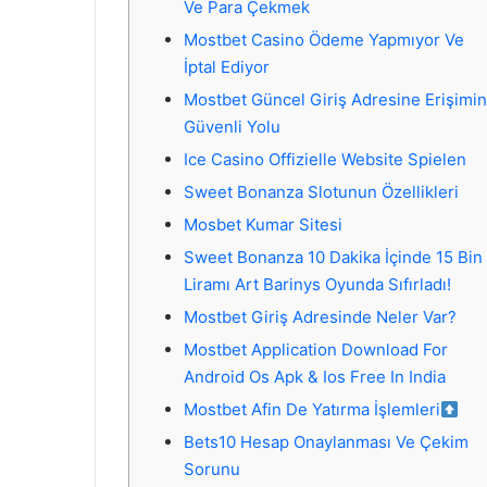
Ve Para Çekmek
Mostbet Casino Ödeme Yapmıyor Ve
İptal Ediyor
Mostbet Güncel Giriş Adresine Erişimin
Güvenli Yolu
Ice Casino Offizielle Website Spielen
Sweet Bonanza Slotunun Özellikleri
Mosbet Kumar Sitesi
Sweet Bonanza 10 Dakika İçinde 15 Bin
Liramı Art Barinys Oyunda Sıfırladı!
Mostbet Giriş Adresinde Neler Var?
Mostbet Application Download For
Android Os Apk & Ios Free In India
Mostbet Afin De Yatırma İşlemleri
Bets10 Hesap Onaylanması Ve Çekim
Sorunu