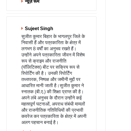
न्यूज़ रूम
Sujeet Singh
सुजीत कुमार बिहार के भागलपुर जिले के
निवासी हैं और पत्रकारिता के क्षेत्र में
लगभग 8 वर्षों का अनुभव रखते हैं।
उन्होंने अपने पत्रकारिता जीवन में विशेष
रूप से क्राइम और राजनीति
(पॉलिटिक्स) बीट पर सक्रिय रूप से
रिपोर्टिंग की है। उनकी रिपोर्टिंग
तथ्यपरक, निष्पक्ष और जमीनी मुद्दों पर
आधारित मानी जाती है।सुजीत कुमार ने
स्नातक (बी.ए.) की शिक्षा प्राप्त की है।
अपने लंबे अनुभव के दौरान उन्होंने कई
महत्वपूर्ण घटनाओं, अपराध संबंधी मामलों
और राजनीतिक गतिविधियों की प्रभावी
कवरेज कर पत्रकारिता के क्षेत्र में अपनी
अलग पहचान बनाई है।