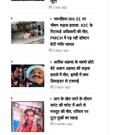
जुटी
1 day ago
नवगछिया NH-31 पर
भीषण सड़क हादसा: IOC के
रिटायर्ड अधिकारी की मौत,
PMCH में पढ़ रही डॉक्टर
बेटी गंभीर घायल
5 days ago
अतीक अहमद के सबसे छोटे
बेटे अबान अहमद की सड़क
हादसे में मौत, झांसी में कार
डिवाइडर से टकराई
2 days ago
धान के खेत जाने के दौरान
करंट की चपेट में आने से
मजदूर की मौत, परिवार पर
टूटा दुखों का पहाड़
2 weeks ago