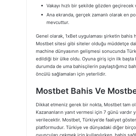
Vakayı hızlı bir şekilde gözden geçirecek 
Ana ekranda, gerçek zamanlı olarak en pop
mevcuttur.
Genel olarak, 1xBet uygulaması şirketin bahis 
Mostbet sitesi gibi siteler olduğu müddetçe da
machine dünyasının gelişmesi sonucunda Türk
edildiği bir ülke oldu. Oyuna giriş için ilk başt
durumda de uma bahisçilerin paylaştığımız bahis
öncülü sağlamaları için yeterlidir.
Mostbet Bahis Ve Mostbet 
Dikkat etmeniz gerek bir nokta, Mostbet tam o
Kazananların yanıt vermesi için 7 günü vardır ya
verilecektir. Mostbet, Türkiye’de faaliyet göst
platformudur. Türkiye ve dünyadaki diğer birç
oyuncuları çekmek için kullanılırken, bahis sa