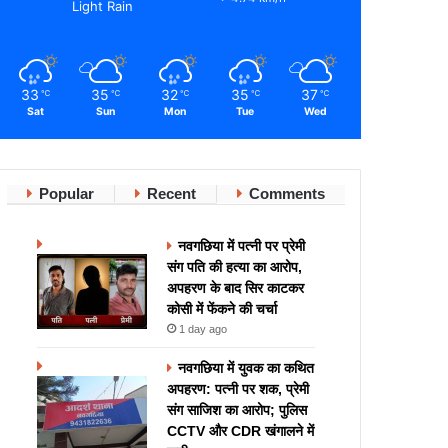
Light Rain
33
35
32
35
37
℃
℃
℃
℃
℃
Sat
Sun
Mon
Tue
Wed
Popular
Recent
Comments
नवगछिया में पत्नी पर प्रेमी
संग पति की हत्या का आरोप,
अपहरण के बाद सिर काटकर
कोसी में फेंकने की चर्चा
1 day ago
नवगछिया में युवक का कथित
अपहरण: पत्नी पर शक, प्रेमी
संग साजिश का आरोप; पुलिस
CCTV और CDR खंगालने में