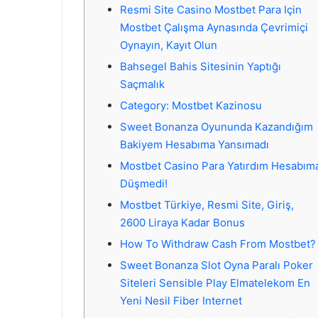
Resmi Site Casino Mostbet Para Için
Mostbet Çalışma Aynasında Çevrimiçi
Oynayın, Kayıt Olun
Bahsegel Bahis Sitesinin Yaptığı
Saçmalık
Category: Mostbet Kazinosu
Sweet Bonanza Oyununda Kazandığım
Bakiyem Hesabıma Yansımadı
Mostbet Casino Para Yatırdım Hesabım
Düşmedi!
Mostbet Türkiye, Resmi Site, Giriş,
2600 Liraya Kadar Bonus
How To Withdraw Cash From Mostbet?
Sweet Bonanza Slot Oyna Paralı Poker
Siteleri Sensible Play Elmatelekom En
Yeni Nesil Fiber Internet