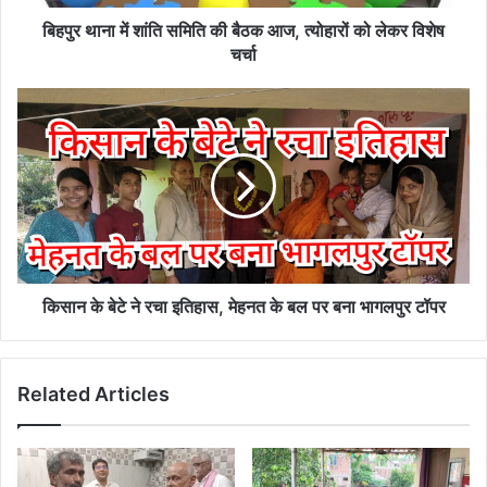
त्योहारों
को
बिहपुर थाना में शांति समिति की बैठक आज, त्योहारों को लेकर विशेष
लेकर
चर्चा
विशेष
चर्चा
किसान
के
बेटे
ने
रचा
इतिहास,
मेहनत
के
बल
पर
किसान के बेटे ने रचा इतिहास, मेहनत के बल पर बना भागलपुर टॉपर
बना
भागलपुर
टॉपर
Related Articles