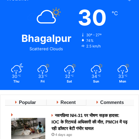
30
℃
Bhagalpur
30º - 27º
74%
2.5 km/h
Scattered Clouds
30
33
32
34
33
℃
℃
℃
℃
℃
Thu
Fri
Sat
Sun
Mon
Popular
Recent
Comments
नवगछिया NH-31 पर भीषण सड़क हादसा:
IOC के रिटायर्ड अधिकारी की मौत, PMCH में पढ़
रही डॉक्टर बेटी गंभीर घायल
4 days ago