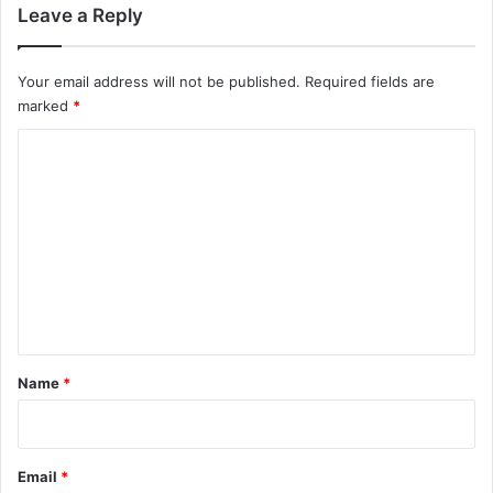
Leave a Reply
Your email address will not be published.
Required fields are
marked
*
C
o
m
m
e
n
t
*
Name
*
Email
*