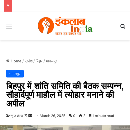
Menu
Se
Home
/
प्रदेश
/
बिहार
/
भागलपुर
भागलपुर
बिहपुर में शांति समिति की बैठक सम्पन्न,
सौहार्दपूर्ण माहौल में त्योहार मनाने की
अपील
Follow
Send
न्यूज़ डेस्क
March 26, 2025
0
2
1 minute read
on
an
X
email