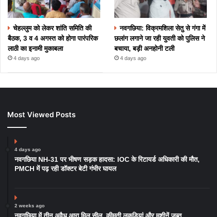
चेहल्लुम को लेकर शांति समिति की
नवगछिया: विक्रमशिला सेतु से गंगा में
बैठक, 3 व 4 अगस्त को होगा पारंपरिक
छलांग लगाने जा रही युवती को पुलिस ने
लाठी का इनामी मुकाबला
बचाया, बड़ी अनहोनी टली
4 days ago
4 days ago
Most Viewed Posts
4 days ago
नवगछिया NH-31 पर भीषण सड़क हादसा: IOC के रिटायर्ड अधिकारी की मौत,
PMCH में पढ़ रही डॉक्टर बेटी गंभीर घायल
2 weeks ago
नवगछिया में तीन अवैध आरा मिल सील, कीमती लकड़ियां और मशीनें जब्त