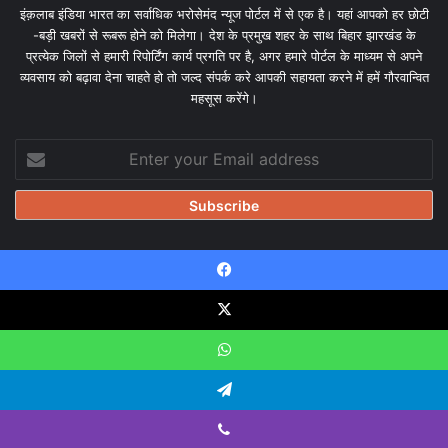
इंक़लाब इंडिया भारत का सर्वाधिक भरोसेमंद न्यूज पोर्टल में से एक है। यहां आपको हर छोटी
-बड़ी खबरों से रूबरू होने को मिलेगा। देश के प्रमुख शहर के साथ बिहार झारखंड के
प्रत्येक जिलों से हमारी रिपोर्टिंग कार्य प्रगति पर है, अगर हमारे पोर्टल के माध्यम से अपने
व्यवसाय को बढ़ावा देना चाहते हो तो जल्द संपर्क करे आपकी सहायता करने में हमें गौरवान्वित
महसूस करेंगे।
Enter
your
Email
address
Facebook
© Copyright 2026, All Rights Reserved |
Design & Developed
by Tanmayisoft
X
Home
About
Our team
Blog
Privacy Policy
Disclaimer
WhatsApp
Contact Us
Telegram