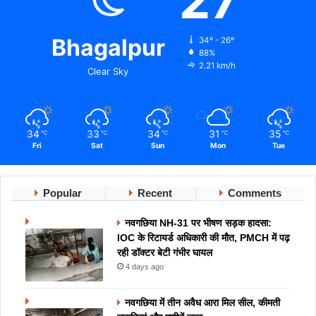
27
Bhagalpur
34º - 26º
88%
2.21 km/h
Clear Sky
34
33
34
31
35
℃
℃
℃
℃
℃
Fri
Sat
Sun
Mon
Tue
Popular
Recent
Comments
नवगछिया NH-31 पर भीषण सड़क हादसा:
IOC के रिटायर्ड अधिकारी की मौत, PMCH में पढ़
रही डॉक्टर बेटी गंभीर घायल
4 days ago
नवगछिया में तीन अवैध आरा मिल सील, कीमती