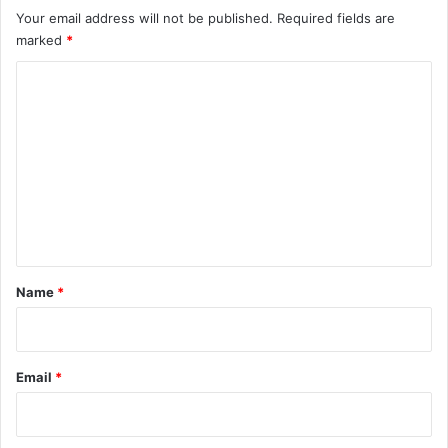
Your email address will not be published.
Required fields are
marked
*
C
o
m
m
e
n
t
*
Name
*
Email
*