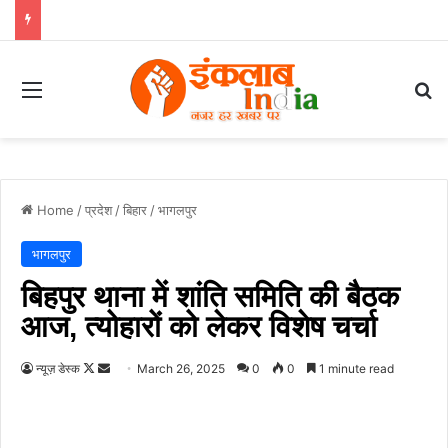
Menu
Se
Home
/
प्रदेश
/
बिहार
/
भागलपुर
भागलपुर
बिहपुर थाना में शांति समिति की बैठक
आज, त्योहारों को लेकर विशेष चर्चा
Follow
Send
न्यूज़ डेस्क
March 26, 2025
0
0
1 minute read
on
an
X
email