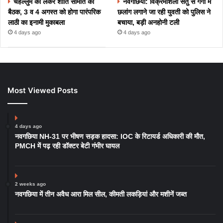
चेहल्लुम को लेकर शांति समिति की
नवगछिया: विक्रमशिला सेतु से गंगा में
बैठक, 3 व 4 अगस्त को होगा पारंपरिक
छलांग लगाने जा रही युवती को पुलिस ने
लाठी का इनामी मुकाबला
बचाया, बड़ी अनहोनी टली
4 days ago
4 days ago
Most Viewed Posts
4 days ago
नवगछिया NH-31 पर भीषण सड़क हादसा: IOC के रिटायर्ड अधिकारी की मौत,
PMCH में पढ़ रही डॉक्टर बेटी गंभीर घायल
2 weeks ago
नवगछिया में तीन अवैध आरा मिल सील, कीमती लकड़ियां और मशीनें जब्त