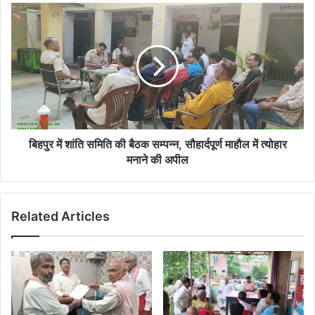
में
बिहपुर
मिला
में
शवपरबत्ता
शांति
में
समिति
महिला
की
की
बैठक
गला
सम्पन्न,
रेतकर
सौहार्दपूर्ण
हत्या,
माहौल
मकई
में
बिहपुर में शांति समिति की बैठक सम्पन्न, सौहार्दपूर्ण माहौल में त्योहार
के
त्योहार
मनाने की अपील
खेत
मनाने
में
की
मिला
अपील
शव
Related Articles