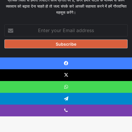
व्यवसाय को बढ़ावा देना चाहते हो तो जल्द संपर्क करे आपकी सहायता करने में हमें गौरवान्वित
महसूस करेंगे।
Enter
your
Email
address
Facebook
© Copyright 2026, All Rights Reserved |
Design & Developed
by Tanmayisoft
X
Home
About
Our team
Blog
Privacy Policy
Disclaimer
WhatsApp
Contact Us
Telegram
Viber
Facebook
X
YouTube
Instagram
WhatsApp