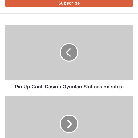
address
Pin
Up
Canlı
Casıno
Oyunları
Slot
casino
sitesi
Pin Up Canlı Casıno Oyunları Slot casino sitesi
Pin
Up
Canlı
Casıno
Oyunları
Slot
casino