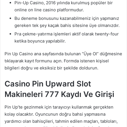
Pin-Up Casino, 2016 yılında kurulmuş popüler bir
online on line casino platformudur.
Bu deneme bonusunu kazanabilmeniz için yapmanız
gereken tek şey kaçak bahis sitesine üye olmanızdır.
Pra çekme-yatırma işlemleri aktif olarak twenty-four
ketika boyunca yapılabilir.
Pin Up Casino ana sayfasında bulunan “Üye Ol” düğmesine
tıklayarak kayıt formunu açın. Formda istenen kişisel
bilgileri doğru ve eksiksiz bir şekilde doldurun.
Casino Pin Upward Slot
Makineleri 777 Kaydı Ve Girişi
Pin Up’te gezinmek için tarayıcıyı kullanmak gerçekten
kolay olacaktır. Oyuncunun doğru bahsi yapmasına
yardımcı olan bahisçileri, tahmin edilen maçları, tabloları,