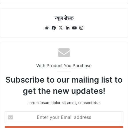
न्यूज डेस्क
Website
Facebook
X
LinkedIn
YouTube
Instagram
With Product You Purchase
Subscribe to our mailing list to
get the new updates!
Lorem ipsum dolor sit amet, consectetur.
Enter
your
Email