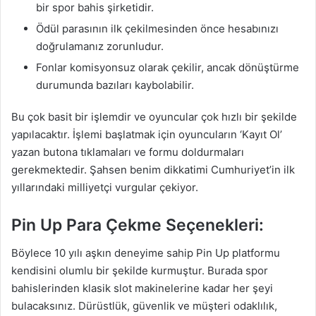
bir spor bahis şirketidir.
Ödül parasının ilk çekilmesinden önce hesabınızı
doğrulamanız zorunludur.
Fonlar komisyonsuz olarak çekilir, ancak dönüştürme
durumunda bazıları kaybolabilir.
Bu çok basit bir işlemdir ve oyuncular çok hızlı bir şekilde
yapılacaktır. İşlemi başlatmak için oyuncuların ‘Kayıt Ol’
yazan butona tıklamaları ve formu doldurmaları
gerekmektedir. Şahsen benim dikkatimi Cumhuriyet’in ilk
yıllarındaki milliyetçi vurgular çekiyor.
Pin Up Para Çekme Seçenekleri:
Böylece 10 yılı aşkın deneyime sahip Pin Up platformu
kendisini olumlu bir şekilde kurmuştur. Burada spor
bahislerinden klasik slot makinelerine kadar her şeyi
bulacaksınız. Dürüstlük, güvenlik ve müşteri odaklılık,