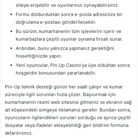
siteye erişebilir ve oyunlarınızı oynayabilirsiniz.
Formu doldurduktan sonra e-posta adresinize bir
doğrulama e-postası gönderilecektir.
Bu sürüm, kumarhanenin tüm işlevlerini içerir ve
kumarbazlara çeşitli oyunlar oynama fırsatı sunar.
Ardından, bunu yalnızca yapmanız gerektiğini
hissettiğinizde yapın.
Yeni oyuncular, Pin Up Casino’ya üye olduktan sonra
hoşgeldin bonusundan yararlanabilir.
Pin-Up teknik desteği günün her saati çalışır ve kumar
süreciyle ilgili sorunları hızla çözer. Başvurmak için
kumarhanenin resmi web sitesine gitmeniz ve ekranın sağ
alt köşesindeki simgeye tıklamanız gerekir. Bundan sonra,
oyuncuların ilgilendikleri soruları sorduğu ve ayrıca çeşitli
dosyalar veya ifadeler ekleyebildiği geri bildirim formuna
aktarılırsınız.