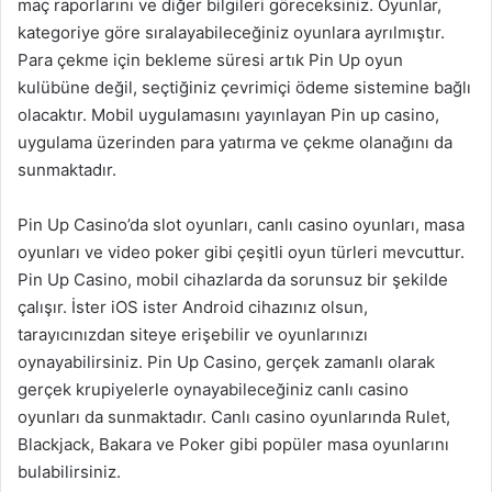
maç raporlarını ve diğer bilgileri göreceksiniz. Oyunlar,
kategoriye göre sıralayabileceğiniz oyunlara ayrılmıştır.
Para çekme için bekleme süresi artık Pin Up oyun
kulübüne değil, seçtiğiniz çevrimiçi ödeme sistemine bağlı
olacaktır. Mobil uygulamasını yayınlayan Pin up casino,
uygulama üzerinden para yatırma ve çekme olanağını da
sunmaktadır.
Pin Up Casino’da slot oyunları, canlı casino oyunları, masa
oyunları ve video poker gibi çeşitli oyun türleri mevcuttur.
Pin Up Casino, mobil cihazlarda da sorunsuz bir şekilde
çalışır. İster iOS ister Android cihazınız olsun,
tarayıcınızdan siteye erişebilir ve oyunlarınızı
oynayabilirsiniz. Pin Up Casino, gerçek zamanlı olarak
gerçek krupiyelerle oynayabileceğiniz canlı casino
oyunları da sunmaktadır. Canlı casino oyunlarında Rulet,
Blackjack, Bakara ve Poker gibi popüler masa oyunlarını
bulabilirsiniz.