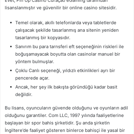
Evet, Pin Up Casino Curaçao eGaming tarafından
lisanslanmıştır ve güvenilir bir online casino sitesidir.
Temel olarak, akıllı telefonlarda veya tabletlerde
çalışacak şekilde tasarlanmış ana sitenin yeniden
tasarlanmış bir kopyasıdır.
Sanırım bu para tarnsferi eft seçeneğinin riskleri ile
boğuşamayacak boyutta olan casinolar manuel bir
yöntem bulmuşlar.
Çoklu Canlı seçeneği, yıldızlı etkinlikleri ayrı bir
pencerede açar.
Ancak, her şey ilk bakışta göründüğü kadar basit
değildir.
Bu lisans, oyuncuların güvende olduğunu ve oyunların adil
olduğunu garantiler. Com LLC, 1997 yılında faaliyetlerine
başlayan bir spor bahis şirketidir. Şu anda şirketin
İngiltere’de faaliyet gösteren binlerce bahisçi ile yasal bir