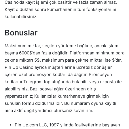
Casino’da kayıt işlemi çok basittir ve fazla zaman almaz.
Kayıt olduktan sonra kumarhanenin tüm fonksiyonlarını
kullanabilirsiniz.
Bonuslar
Maksimum miktar, seçilen yönteme bağlıdır, ancak işlem
başına 6000$’dan fazla değildir. Platformdan minimum para
çekme miktarı 5$, maksimum para çekme miktarı ise $’dır.
Pin Up Casino ayrıca müşterilerine ücretsiz dönüşler
içeren özel promosyon kodları da dağıtır. Promosyon
kodlarını Telegram topluluğunda bulabilir veya e-posta ile
alabilirsiniz. Bazı sosyal ağlar üzerinden giriş
yapamazsınız; Kullanıcılar kumarhaneye girmek için
sunulan formu doldurmalıdır. Bu numaram oyuna kayıtlı
ama aktif değil yardımcı olursanız sevinirim.
Pin Up.com LLC, 1997 yılında faaliyetlerine başlayan