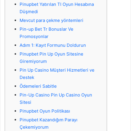
Pinupbet Yatırılan Tl Oyun Hesabına
Düşmedi
Mevcut para çekme yöntemleri
Pin-up Bet Tr Bonuslar Ve
Promosyonlar
Adım 1: Kayıt Formunu Doldurun
Pinupbet Pin Up Oyun Sitesine
Giremiyorum
Pin Up Casino Müşteri Hizmetleri ve
Destek
Ödemeleri Sabitle
Pin-Up Casino Pin Up Casino Oyun
Sitesi
Pinupbet Oyun Politikası
Pinupbet Kazandığım Parayı
Çekemiyorum