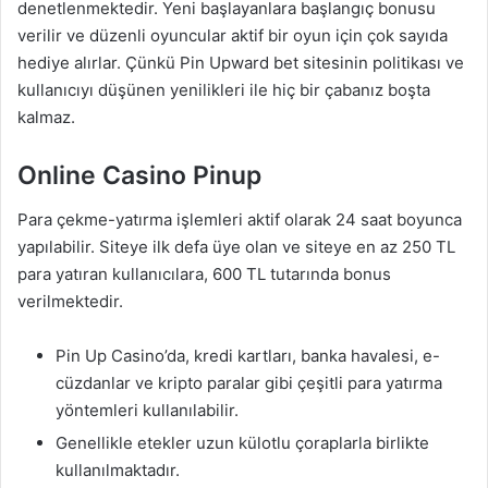
denetlenmektedir. Yeni başlayanlara başlangıç bonusu
verilir ve düzenli oyuncular aktif bir oyun için çok sayıda
hediye alırlar. Çünkü Pin Upward bet sitesinin politikası ve
kullanıcıyı düşünen yenilikleri ile hiç bir çabanız boşta
kalmaz.
Online Casino Pinup
Para çekme-yatırma işlemleri aktif olarak 24 saat boyunca
yapılabilir. Siteye ilk defa üye olan ve siteye en az 250 TL
para yatıran kullanıcılara, 600 TL tutarında bonus
verilmektedir.
Pin Up Casino’da, kredi kartları, banka havalesi, e-
cüzdanlar ve kripto paralar gibi çeşitli para yatırma
yöntemleri kullanılabilir.
Genellikle etekler uzun külotlu çoraplarla birlikte
kullanılmaktadır.