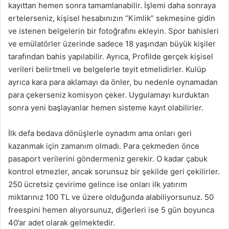
kayıttan hemen sonra tamamlanabilir. İşlemi daha sonraya
ertelerseniz, kişisel hesabınızın “Kimlik” sekmesine gidin
ve istenen belgelerin bir fotoğrafını ekleyin. Spor bahisleri
ve emülatörler üzerinde sadece 18 yaşından büyük kişiler
tarafından bahis yapılabilir. Ayrıca, Profilde gerçek kişisel
verileri belirtmeli ve belgelerle teyit etmelidirler. Kulüp
ayrıca kara para aklamayı da önler, bu nedenle oynamadan
para çekerseniz komisyon çeker. Uygulamayı kurduktan
sonra yeni başlayanlar hemen sisteme kayıt olabilirler.
İlk defa bedava dönüşlerle oynadım ama onları geri
kazanmak için zamanım olmadı. Para çekmeden önce
pasaport verilerini göndermeniz gerekir. O kadar çabuk
kontrol etmezler, ancak sorunsuz bir şekilde geri çekilirler.
250 ücretsiz çevirime gelince ise onları ilk yatırım
miktarınız 100 TL ve üzere olduğunda alabiliyorsunuz. 50
freespini hemen alıyorsunuz, diğerleri ise 5 gün boyunca
40’ar adet olarak gelmektedir.