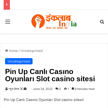
Menu
Se
Home
/
Uncategorized
Uncategorized
Pin Up Canlı Casıno
Oyunları Slot casino sitesi
Follow
Send
न्यूज डेस्क
June 24, 2022
0
1
9 minutes read
on
an
Pin Up Canlı Casıno Oyunları Slot casino sitesii
X
email