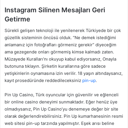
Instagram Silinen Mesajları Geri
Getirme
Sürekli gelişen teknoloji ile yenilenerek Türkiyede bir çok
güzellik sisteminin öncüsü olduk. “Ne demek istediğimi
anlamanız için fotoğrafları görmeniz gerekir” diyeceğim
ama gezegende onları görmemiş kimse kalmadı zaten.
Müzayede Kuralları’nı okuyup kabul ediyorsanız, Onayla
butonuna tıklayın. Şirketin kurallarına göre sadece
yetişkinlerin oynamasına izin verilir. 18 yaşın altındaysanız,
kayıt prosedüründe reddedileceksiniz
pin-up
.
Pin Up Casino, Türk oyuncular için güvenilir ve eğlenceli
bir online casino deneyimi sunmaktadır. Eğer henüz üye
olmadıysanız, Pin Up Casino’yu denemeye değer bir site
olarak değerlendirebilirsiniz. Pin Up kumarhanesinin resmi
web sitesi pin-up tarzında yapılmıştır. Eşek arısı beline