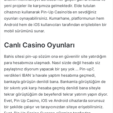
yeni projeler ile karşımıza gelmektedir. Elde tutulan
cihazınızı kullanarak Pin-Up Casino’da en sevdiğiniz
oyunları oynayabilirsiniz. Kumarhane, platformunun hem
Android hem de iOS kullanıcıları tarafından erişilebilen bir
mobil sürümünü sunar.
Canlı Casino Oyunları
Bahis sitesi pin-up sözüm ona en güvenilir site yatırdığım
para hesabımıza ulaşmadı. Nasıl sizde değil hesabı siz
paylaştınız diyorum yapacak bir şey yok … Pin-up7,
verdikleri IBAN ‘a havale yaptım hesabıma geçmedi,
bankayla görüşün denildi bana. Bankamla görüştüğüm de
bir sıkıntı yok karşı hesaba geçmiş denildi bana siteyle
tekrar görüştüğüm de beyefendi tekrar yatırım yapın diyor.
Evet, Pin Up Casino, iOS ve Android cihazlarda sorunsuz
bir şekilde çalışır ve tarayıcınızdan siteye erişebilirsiniz.