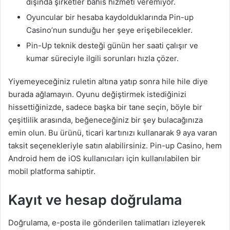
dışında şirketler bahis hizmeti veremiyor.
Oyuncular bir hesaba kaydolduklarında Pin-up
Casino’nun sunduğu her şeye erişebilecekler.
Pin-Up teknik desteği günün her saati çalışır ve
kumar süreciyle ilgili sorunları hızla çözer.
Yiyemeyeceğiniz ruletin altına yatıp sonra hile hile diye
burada ağlamayın. Oyunu değiştirmek istediğinizi
hissettiğinizde, sadece başka bir tane seçin, böyle bir
çeşitlilik arasında, beğeneceğiniz bir şey bulacağınıza
emin olun. Bu ürünü, ticari kartınızı kullanarak 9 aya varan
taksit seçenekleriyle satın alabilirsiniz. Pin-up Casino, hem
Android hem de iOS kullanıcıları için kullanılabilen bir
mobil platforma sahiptir.
Kayıt ve hesap doğrulama
Doğrulama, e-posta ile gönderilen talimatları izleyerek