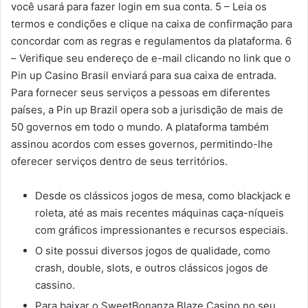
você usará para fazer login em sua conta. 5 – Leia os
termos e condições e clique na caixa de confirmação para
concordar com as regras e regulamentos da plataforma. 6
– Verifique seu endereço de e-mail clicando no link que o
Pin up Casino Brasil enviará para sua caixa de entrada.
Para fornecer seus serviços a pessoas em diferentes
países, a Pin up Brazil opera sob a jurisdição de mais de
50 governos em todo o mundo. A plataforma também
assinou acordos com esses governos, permitindo-lhe
oferecer serviços dentro de seus territórios.
Desde os clássicos jogos de mesa, como blackjack e
roleta, até as mais recentes máquinas caça-níqueis
com gráficos impressionantes e recursos especiais.
O site possui diversos jogos de qualidade, como
crash, double, slots, e outros clássicos jogos de
cassino.
Para baixar o SweetBonanza Blaze Casino no seu