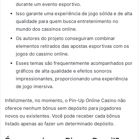
durante um evento esportivo.
Isso garante uma experiência de jogo sólida e de alta
qualidade para quem busca entretenimento no
mundo dos cassinos online.
Os autores do projeto conseguiram combinar
elementos retirados das apostas esportivas com os
jogos do cassino online.
Esses temas são frequentemente acompanhados por
gráficos de alta qualidade e efeitos sonoros
impressionantes, proporcionando uma experiência
de jogo imersiva.
Infelizmente, no momento, o Pin-Up Online Casino não
oferece nenhum bônus sem depósito para jogadores
novos ou existentes. Você pode receber cada bônus
listado apenas ao fazer um determinado depósito.