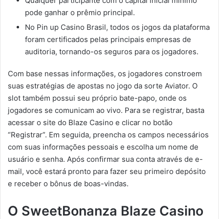
Qualquer participante com o capital inicial mínimo
pode ganhar o prêmio principal.
No Pin up Casino Brasil, todos os jogos da plataforma
foram certificados pelas principais empresas de
auditoria, tornando-os seguros para os jogadores.
Com base nessas informações, os jogadores constroem
suas estratégias de apostas no jogo da sorte Aviator. O
slot também possui seu próprio bate-papo, onde os
jogadores se comunicam ao vivo. Para se registrar, basta
acessar o site do Blaze Casino e clicar no botão
“Registrar”. Em seguida, preencha os campos necessários
com suas informações pessoais e escolha um nome de
usuário e senha. Após confirmar sua conta através de e-
mail, você estará pronto para fazer seu primeiro depósito
e receber o bônus de boas-vindas.
O SweetBonanza Blaze Casino