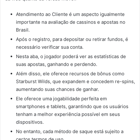
Atendimento ao Cliente é um aspecto igualmente
importante na avaliação de cassinos e apostas no
Brasil.
Após o registro, para depositar ou retirar fundos, é
necessário verificar sua conta.
Nesta aba, o jogador poderá ver as estatísticas de
suas apostas, ganhando e perdendo.
Além disso, ele oferece recursos de bônus como
Starburst Wilds, que expandem e concedem re-spins,
aumentando suas chances de ganhar.
Ele oferece uma jogabilidade perfeita em
smartphones e tablets, garantindo que os usuários
tenham a melhor experiência possível em seus
dispositivos.
No entanto, cada método de saque está sujeito a
certos termos de uso.