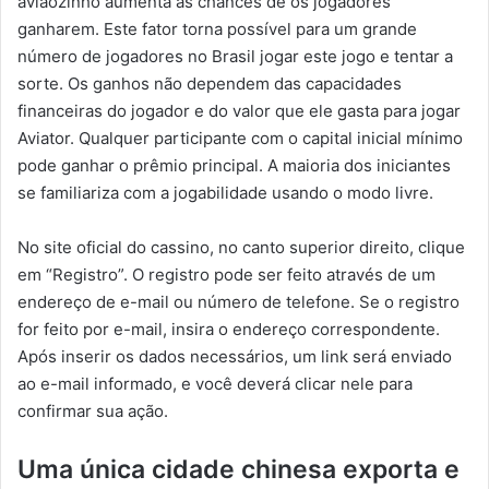
aviãozinho aumenta as chances de os jogadores
ganharem. Este fator torna possível para um grande
número de jogadores no Brasil jogar este jogo e tentar a
sorte. Os ganhos não dependem das capacidades
financeiras do jogador e do valor que ele gasta para jogar
Aviator. Qualquer participante com o capital inicial mínimo
pode ganhar o prêmio principal. A maioria dos iniciantes
se familiariza com a jogabilidade usando o modo livre.
No site oficial do cassino, no canto superior direito, clique
em “Registro”. O registro pode ser feito através de um
endereço de e-mail ou número de telefone. Se o registro
for feito por e-mail, insira o endereço correspondente.
Após inserir os dados necessários, um link será enviado
ao e-mail informado, e você deverá clicar nele para
confirmar sua ação.
Uma única cidade chinesa exporta e