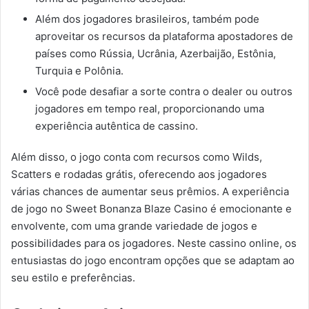
Além dos jogadores brasileiros, também pode
aproveitar os recursos da plataforma apostadores de
países como Rússia, Ucrânia, Azerbaijão, Estônia,
Turquia e Polônia.
Você pode desafiar a sorte contra o dealer ou outros
jogadores em tempo real, proporcionando uma
experiência autêntica de cassino.
Além disso, o jogo conta com recursos como Wilds,
Scatters e rodadas grátis, oferecendo aos jogadores
várias chances de aumentar seus prêmios. A experiência
de jogo no Sweet Bonanza Blaze Casino é emocionante e
envolvente, com uma grande variedade de jogos e
possibilidades para os jogadores. Neste cassino online, os
entusiastas do jogo encontram opções que se adaptam ao
seu estilo e preferências.