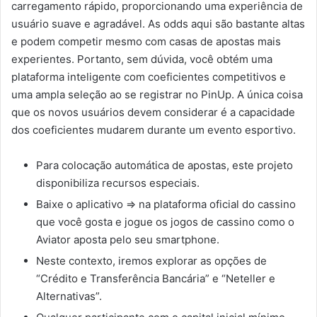
carregamento rápido, proporcionando uma experiência de
usuário suave e agradável. As odds aqui são bastante altas
e podem competir mesmo com casas de apostas mais
experientes. Portanto, sem dúvida, você obtém uma
plataforma inteligente com coeficientes competitivos e
uma ampla seleção ao se registrar no PinUp. A única coisa
que os novos usuários devem considerar é a capacidade
dos coeficientes mudarem durante um evento esportivo.
Para colocação automática de apostas, este projeto
disponibiliza recursos especiais.
Baixe o aplicativo ⇒ na plataforma oficial do cassino
que você gosta e jogue os jogos de cassino como o
Aviator aposta pelo seu smartphone.
Neste contexto, iremos explorar as opções de
“Crédito e Transferência Bancária” e “Neteller e
Alternativas”.