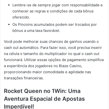
Lembre-se de sempre jogar com responsabilidade e
conhecer as regras e condições de cada bônus
oferecido.
Os Pincoins acumulados podem ser trocados por
bônus a uma taxa favorável.
Você pode melhorar suas chances de ganhos usando o
cash out automático. Para fazer isso, você precisa inserir
na célula o tamanho do multiplicador no qual o cash out
funcionará. Utilizar essas opções de pagamento simplifica
a experiência dos jogadores no Blaze Casino,
proporcionando maior comodidade e agilidade nas
transações financeiras.
Rocket Queen no 1Win: Uma
Aventura Espacial de Apostas
Imperdível!