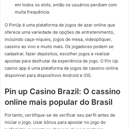
em todos os slots, então os usuários perdiam com
muita frequência.
O PinUp é uma plataforma de jogos de azar online que
oferece uma variedade de opções de entretenimento,
incluindo caça-níqueis, jogos de mesa, videopôquer,
cassino ao vivo e muito mais. Os jogadores podem se
cadastrar, fazer depósitos, escolher jogos e realizar
apostas para desfrutar da experiência de jogo. O Pin Up
casino app é uma plataforma de jogos de cassino online
disponível para dispositivos Android e iOS.
Pin up Casino Brazil: O cassino
online mais popular do Brasil
Portanto, certifique-se de verificar seu perfil antes de
iniciar o jogo. Usar bônus para apostar no jogo do