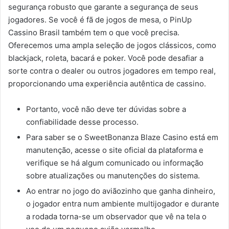
segurança robusto que garante a segurança de seus
jogadores. Se você é fã de jogos de mesa, o PinUp
Cassino Brasil também tem o que você precisa.
Oferecemos uma ampla seleção de jogos clássicos, como
blackjack, roleta, bacará e poker. Você pode desafiar a
sorte contra o dealer ou outros jogadores em tempo real,
proporcionando uma experiência autêntica de cassino.
Portanto, você não deve ter dúvidas sobre a
confiabilidade desse processo.
Para saber se o SweetBonanza Blaze Casino está em
manutenção, acesse o site oficial da plataforma e
verifique se há algum comunicado ou informação
sobre atualizações ou manutenções do sistema.
Ao entrar no jogo do aviãozinho que ganha dinheiro,
o jogador entra num ambiente multijogador e durante
a rodada torna-se um observador que vê na tela o