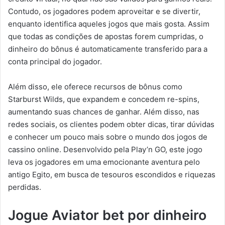
Contudo, os jogadores podem aproveitar e se divertir,
enquanto identifica aqueles jogos que mais gosta. Assim
que todas as condições de apostas forem cumpridas, o
dinheiro do bônus é automaticamente transferido para a
conta principal do jogador.
Além disso, ele oferece recursos de bônus como
Starburst Wilds, que expandem e concedem re-spins,
aumentando suas chances de ganhar. Além disso, nas
redes sociais, os clientes podem obter dicas, tirar dúvidas
e conhecer um pouco mais sobre o mundo dos jogos de
cassino online. Desenvolvido pela Play’n GO, este jogo
leva os jogadores em uma emocionante aventura pelo
antigo Egito, em busca de tesouros escondidos e riquezas
perdidas.
Jogue Aviator bet por dinheiro