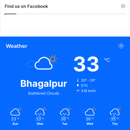
Find us on Facebook
Weather
33
℃
Bhagalpur
33º - 29º
57%
3.18 km/h
Scattered Clouds
33
33
36
36
35
℃
℃
℃
℃
℃
Sun
Mon
Tue
Wed
Thu