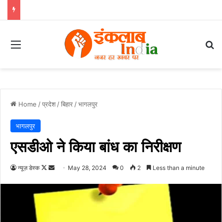
Menu
Se
Home
/
प्रदेश
/
बिहार
/
भागलपुर
भागलपुर
एसडीओ ने किया बांध का निरीक्षण
Follow
Send
न्यूज़ डेस्क
May 28, 2024
0
2
Less than a minute
on
an
X
email