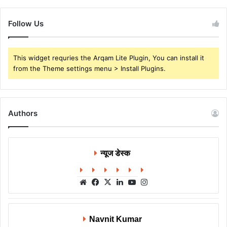
Follow Us
This widget requries the Arqam Lite Plugin, You can install it
from the Theme settings menu > Install Plugins.
Authors
न्यूज डेस्क
Website
Facebook
X
LinkedIn
YouTube
Instagram
Navnit Kumar