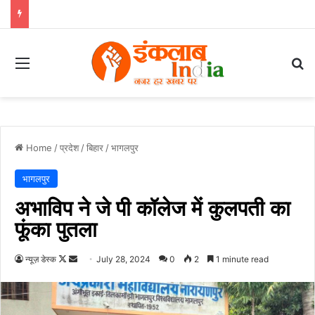
Menu
Se
Home
/
प्रदेश
/
बिहार
/
भागलपुर
भागलपुर
अभाविप ने जे पी कॉलेज में कुलपती का
फूंका पुतला
Follow
Send
न्यूज़ डेस्क
July 28, 2024
0
2
1 minute read
on
an
X
email