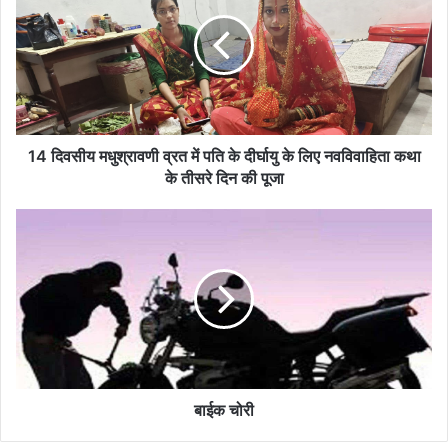
मधुश्रावणी
व्रत
में
पति
के
दीर्घायु
के
लिए
14 दिवसीय मधुश्रावणी व्रत में पति के दीर्घायु के लिए नवविवाहिता कथा
नवविवाहिता
के तीसरे दिन की पूजा
कथा
के
बाईक
तीसरे
चोरी
दिन
की
पूजा
बाईक चोरी