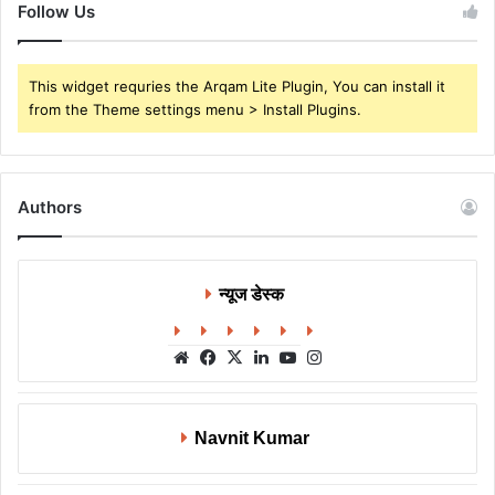
Follow Us
This widget requries the Arqam Lite Plugin, You can install it
from the Theme settings menu > Install Plugins.
Authors
न्यूज डेस्क
Website
Facebook
X
LinkedIn
YouTube
Instagram
Navnit Kumar