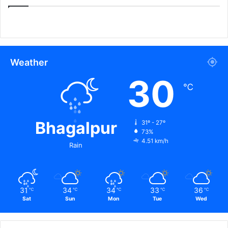
Weather
30
℃
Bhagalpur
31º - 27º
73%
4.51 km/h
Rain
31
34
34
33
36
℃
℃
℃
℃
℃
Sat
Sun
Mon
Tue
Wed