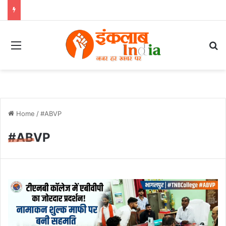
Menu
Se
Home
/
#ABVP
#ABVP