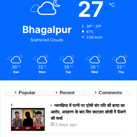
27
℃
Bhagalpur
36º - 26º
87%
3.86 km/h
Scattered Clouds
36
32
36
36
33
℃
℃
℃
℃
℃
Sun
Mon
Tue
Wed
Thu
Popular
Recent
Comments
नवगछिया में पत्नी पर प्रेमी संग पति की हत्या का
आरोप, अपहरण के बाद सिर काटकर कोसी में फेंकने
की चर्चा
2 days ago