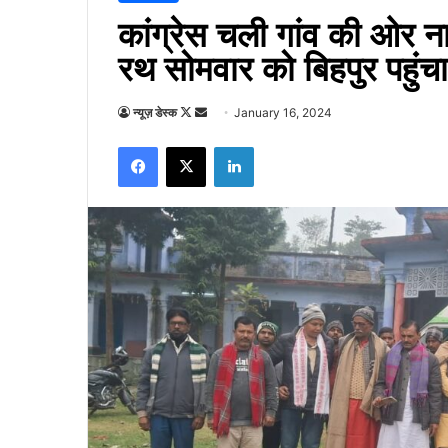
कांग्रेस चली गांव की ओर न
रथ सोमवार को बिहपुर पहुंचा
Follow
Send
न्यूज़ डेस्क
January 16, 2024
on
an
Facebook
X
LinkedIn
X
email