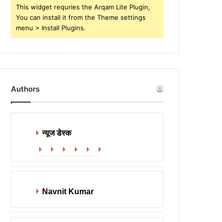
This widget requries the Arqam Lite Plugin,
You can install it from the Theme settings
menu > Install Plugins.
Authors
न्यूज डेस्क
Website
Facebook
X
LinkedIn
YouTube
Instagram
Navnit Kumar