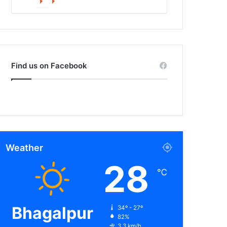
Facebook
X
Find us on Facebook
Weather
28
℃
Bhagalpur
34º - 27º
82%
3.3 km/h