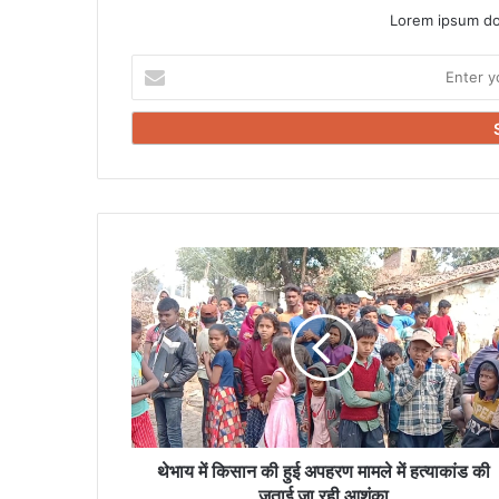
Lorem ipsum dol
Enter
your
Email
address
थेभाय
में
किसान
की
हुई
अपहरण
मामले
में
हत्याकांड
की
थेभाय में किसान की हुई अपहरण मामले में हत्याकांड की
जताई
जताई जा रही आशंका