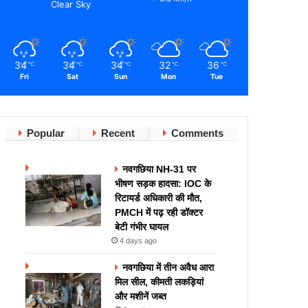
Clear Sky
34
34
34
32
36
℃
℃
℃
℃
℃
Fri
Sat
Sun
Mon
Tue
Popular
Recent
Comments
नवगछिया NH-31 पर
भीषण सड़क हादसा: IOC के
रिटायर्ड अधिकारी की मौत,
PMCH में पढ़ रही डॉक्टर
बेटी गंभीर घायल
4 days ago
नवगछिया में तीन अवैध आरा
मिल सील, कीमती लकड़ियां
और मशीनें जब्त