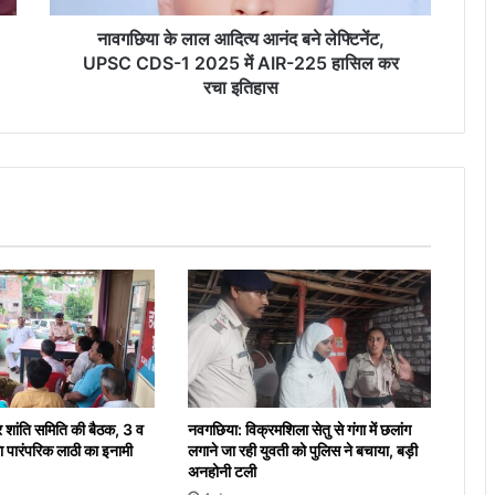
CDS-
1
नावगछिया के लाल आदित्य आनंद बने लेफ्टिनेंट,
2025
UPSC CDS-1 2025 में AIR-225 हासिल कर
में
रचा इतिहास
AIR-
225
हासिल
कर
रचा
इतिहास
र शांति समिति की बैठक, 3 व
नवगछिया: विक्रमशिला सेतु से गंगा में छलांग
 पारंपरिक लाठी का इनामी
लगाने जा रही युवती को पुलिस ने बचाया, बड़ी
अनहोनी टली