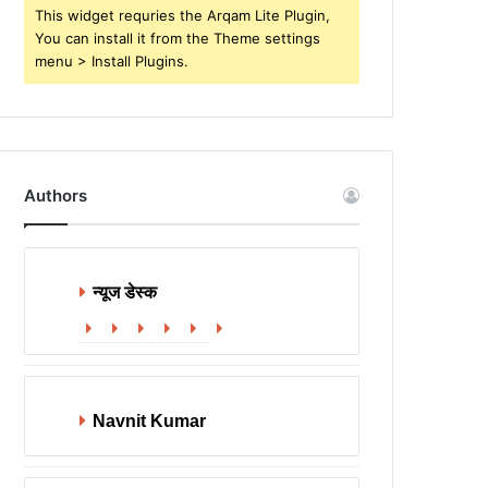
This widget requries the Arqam Lite Plugin,
You can install it from the Theme settings
menu > Install Plugins.
Authors
न्यूज डेस्क
Website
Facebook
X
LinkedIn
YouTube
Instagram
Navnit Kumar