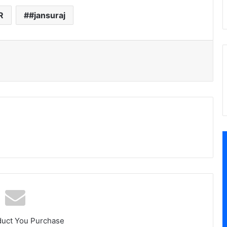
R
#jansuraj
duct You Purchase