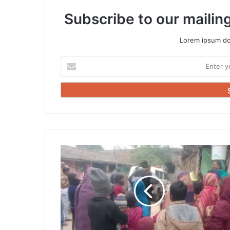
Subscribe to our mailing
Lorem ipsum dol
Enter
your
Email
address
खीराडीह
में
दिल
दहला
देने
वाली
वारदात,
सनकी