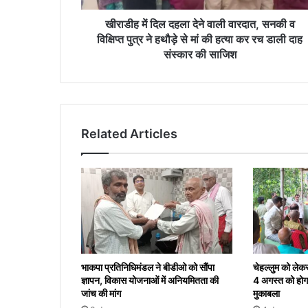
व
विक्षिप्त
खीराडीह में दिल दहला देने वाली वारदात, सनकी व
पुत्र
विक्षिप्त पुत्र ने हथौड़े से मां की हत्या कर रच डाली दाह
ने
संस्कार की साजिश
हथौड़े
से
मां
की
हत्या
Related Articles
कर
रच
डाली
दाह
संस्कार
की
साजिश
भाकपा प्रतिनिधिमंडल ने बीडीओ को सौंपा
चेहल्लुम को लेक
ज्ञापन, विकास योजनाओं में अनियमितता की
4 अगस्त को होगा
जांच की मांग
मुकाबला