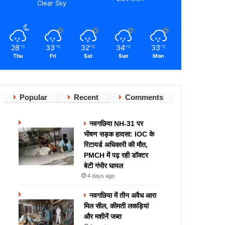
Clear Sky
28
33
32
34
33
℃
℃
℃
℃
℃
Thu
Fri
Sat
Sun
Mon
Popular
Recent
Comments
नवगछिया NH-31 पर
भीषण सड़क हादसा: IOC के
रिटायर्ड अधिकारी की मौत,
PMCH में पढ़ रही डॉक्टर
बेटी गंभीर घायल
4 days ago
नवगछिया में तीन अवैध आरा
मिल सील, कीमती लकड़ियां
और मशीनें जब्त