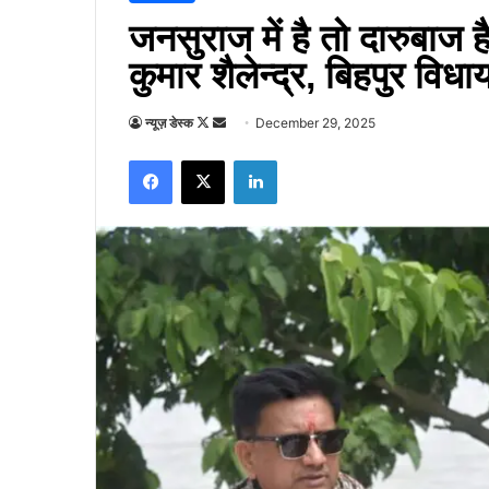
जनसुराज में है तो दारुबाज 
कुमार शैलेन्द्र, बिहपुर विध
Follow
Send
न्यूज़ डेस्क
December 29, 2025
on
an
Facebook
X
LinkedIn
X
email