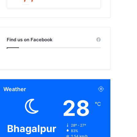
Facebook
X
Find us on Facebook
Weather
28
℃
Bhagalpur
28º - 27º
83%
2.54 km/h