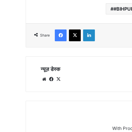
#BIHPU
Facebook
X
LinkedIn
Share
न्यूज़ डेस्क
Website
Facebook
X
With Pro