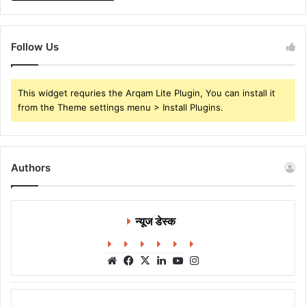
Follow Us
This widget requries the Arqam Lite Plugin, You can install it
from the Theme settings menu > Install Plugins.
Authors
न्यूज डेस्क
Website
Facebook
X
LinkedIn
YouTube
Instagram