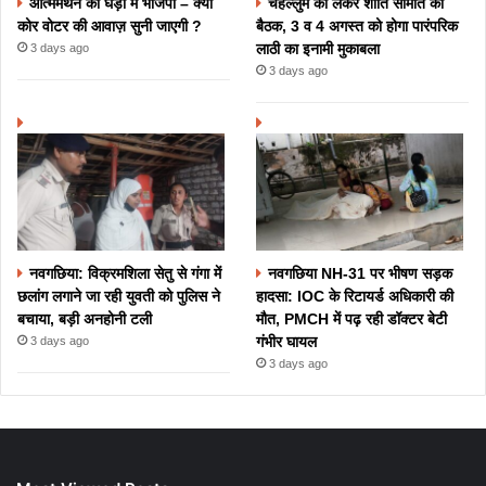
आत्ममंथन की घड़ी में भाजपा – क्या
चेहल्लुम को लेकर शांति समिति की
कोर वोटर की आवाज़ सुनी जाएगी ?
बैठक, 3 व 4 अगस्त को होगा पारंपरिक
लाठी का इनामी मुकाबला
3 days ago
3 days ago
नवगछिया: विक्रमशिला सेतु से गंगा में
नवगछिया NH-31 पर भीषण सड़क
छलांग लगाने जा रही युवती को पुलिस ने
हादसा: IOC के रिटायर्ड अधिकारी की
बचाया, बड़ी अनहोनी टली
मौत, PMCH में पढ़ रही डॉक्टर बेटी
गंभीर घायल
3 days ago
3 days ago