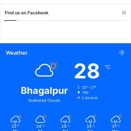
Find us on Facebook
Weather
28
℃
Bhagalpur
32º - 27º
79%
2.34 km/h
Scattered Clouds
32
34
34
34
31
℃
℃
℃
℃
℃