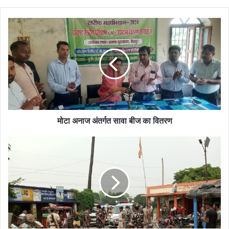
मोटा
अनाज
अंतर्गत
सावा
बीज
का
वितरण
मोटा अनाज अंतर्गत सावा बीज का वितरण
पुलिस
ने
सोमवार
को
फ्लैग
मार्च