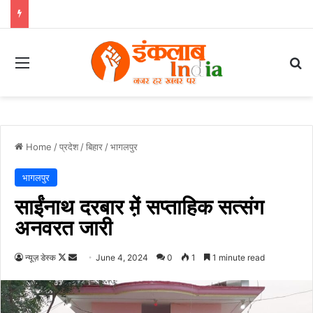
Menu
Se
Home
/
प्रदेश
/
बिहार
/
भागलपुर
भागलपुर
साईंनाथ दरबार मे़ं सप्ताहिक सत्संग
अनवरत जारी
Follow
Send
न्यूज़ डेस्क
June 4, 2024
0
1
1 minute read
on
an
X
email