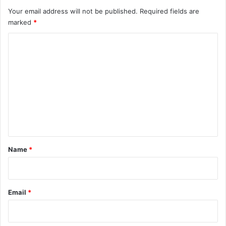
Your email address will not be published.
Required fields are
marked
*
C
o
m
m
e
n
t
*
Name
*
Email
*