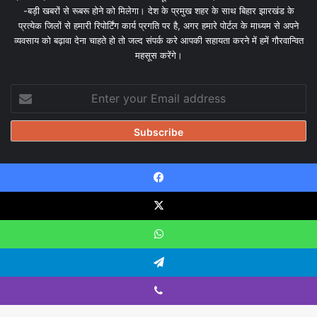
-बड़ी खबरों से रूबरू होने को मिलेगा। देश के प्रमुख शहर के साथ बिहार झारखंड के
प्रत्येक जिलों से हमारी रिपोर्टिंग कार्य प्रगति पर है, अगर हमारे पोर्टल के माध्यम से अपने
व्यवसाय को बढ़ावा देना चाहते हो तो जल्द संपर्क करे आपकी सहायता करने में हमें गौरवान्वित
महसूस करेंगे।
Enter
your
Email
address
Facebook
© Copyright 2026, All Rights Reserved |
Design & Developed
by Tanmayisoft
X
Home
About
Our team
Blog
Privacy Policy
Disclaimer
WhatsApp
Contact Us
Telegram
Viber
Facebook
X
YouTube
Instagram
WhatsApp