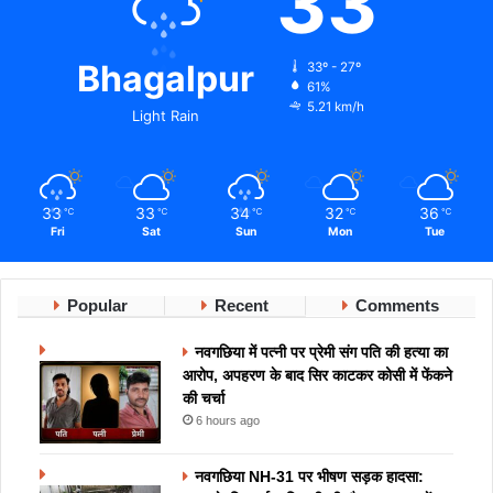
33
Bhagalpur
33º - 27º
61%
5.21 km/h
Light Rain
33
33
34
32
36
℃
℃
℃
℃
℃
Fri
Sat
Sun
Mon
Tue
Popular
Recent
Comments
नवगछिया में पत्नी पर प्रेमी संग पति की हत्या का
आरोप, अपहरण के बाद सिर काटकर कोसी में फेंकने
की चर्चा
6 hours ago
नवगछिया NH-31 पर भीषण सड़क हादसा: