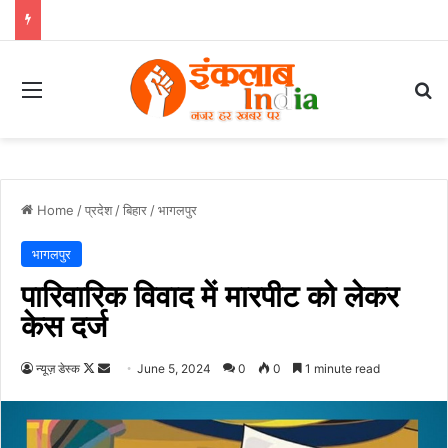
Menu
Se
Home
/
प्रदेश
/
बिहार
/
भागलपुर
भागलपुर
पारिवारिक विवाद में मारपीट को लेकर
केस दर्ज
Follow
Send
न्यूज़ डेस्क
June 5, 2024
0
0
1 minute read
on
an
X
email